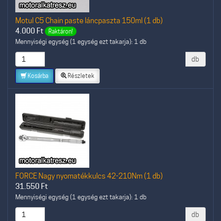
Motul C5 Chain paste láncpaszta 150ml (1 db)
4.000
Ft
Raktáron!
Mennyiségi egység (1 egység ezt takarja): 1 db
db
Kosárba
Részletek
FORCE Nagy nyomatékkulcs 42-210Nm (1 db)
31.550
Ft
Mennyiségi egység (1 egység ezt takarja): 1 db
db