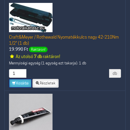
Craft&Meyer / Rothewald Nyomatékkulcs nagy 42-210Nm
1/2" (1 db)
19.990
Ft
Raktáron!
Az utolsó
7 db
raktáron!
Mennyiségi egység (1 egység ezt takarja): 1 db
db
Kosárba
Részletek