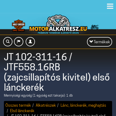
Toggl
navig
Toggle
Termékek
navigation
JT 102-311-16 /
JTF558.16RB
(zajcsillapítós kivitel) első
lánckerék
Mennyiségi egység (1 egység ezt takarja): 1 db
Összes termék
Alkatrészek
Lánc, lánckerék, meghajtás
Első lánckerék