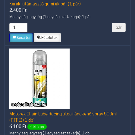
Kerék kitámasztó gumi ék pár (1 pár)
2.400
Ft
Mennyiségi egység (1 egység ezt takarja): 1 pár
pár
Kosárba
Részletek
Motorex Chain Lube Racing utcai lánckenő spray 500ml
(PTFE) (1 db)
6.100
Ft
Raktáron!
Mennyiségi egység (1 egység ezt takarja): 1 db