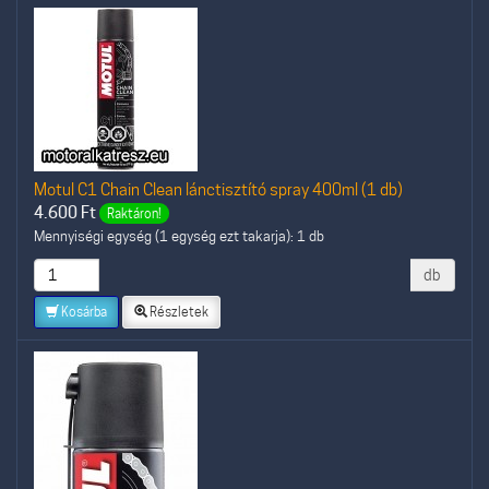
Motul C1 Chain Clean lánctisztító spray 400ml (1 db)
4.600
Ft
Raktáron!
Mennyiségi egység (1 egység ezt takarja): 1 db
db
Kosárba
Részletek