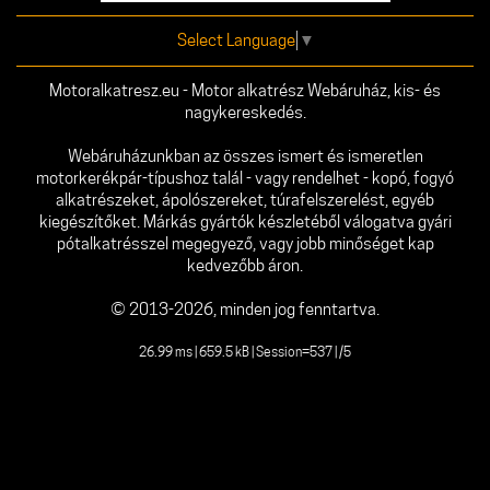
Select Language
▼
Motoralkatresz.eu - Motor alkatrész Webáruház, kis- és
nagykereskedés.
Webáruházunkban az összes ismert és ismeretlen
motorkerékpár-típushoz talál - vagy rendelhet - kopó, fogyó
alkatrészeket, ápolószereket, túrafelszerelést, egyéb
kiegészítőket. Márkás gyártók készletéből válogatva gyári
pótalkatrésszel megegyező, vagy jobb minőséget kap
kedvezőbb áron.
© 2013-2026, minden jog fenntartva.
26.99 ms | 659.5 kB | Session=537 | /5