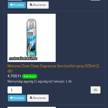
Kosárba
Részletek
Motorex Chain Clean Degreaser lánctisztító spray 500ml (1
db)
4.700
Ft
Raktáron!
Mennyiségi egység (1 egység ezt takarja): 1 db
db
Kosárba
Részletek