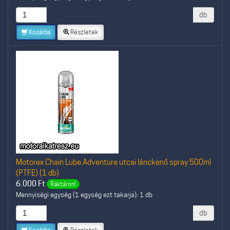
db
Kosárba
Részletek
Motorex Chain Lube Adventure utcai lánckenő spray 500ml
(PTFE) (1 db)
6.000
Ft
Raktáron!
Mennyiségi egység (1 egység ezt takarja): 1 db
db