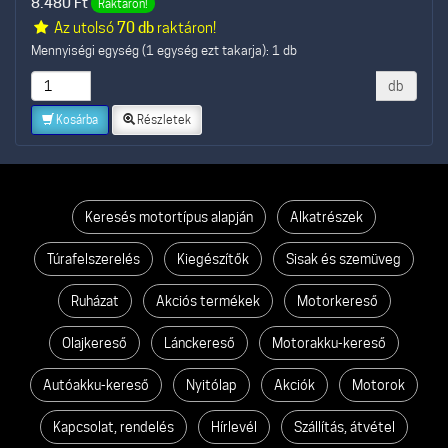
8.480
Ft
Raktáron!
Az utolsó
70 db
raktáron!
Mennyiségi egység (1 egység ezt takarja): 1 db
db
Kosárba
Részletek
Keresés motortípus alapján
Alkatrészek
Túrafelszerelés
Kiegészítők
Sisak és szemüveg
Ruházat
Akciós termékek
Motorkereső
Olajkereső
Lánckereső
Motorakku-kereső
Autóakku-kereső
Nyitólap
Akciók
Motorok
Kapcsolat, rendelés
Hírlevél
Szállítás, átvétel