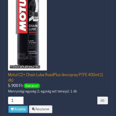
Motul C2+ Chain Lube RoadPlus láncspray PTFE 400ml (1
db)
5.900
Ft
Raktáron!
Mennyiségi egység (1 egység ezt takarja): 1 db
db
Kosárba
Részletek