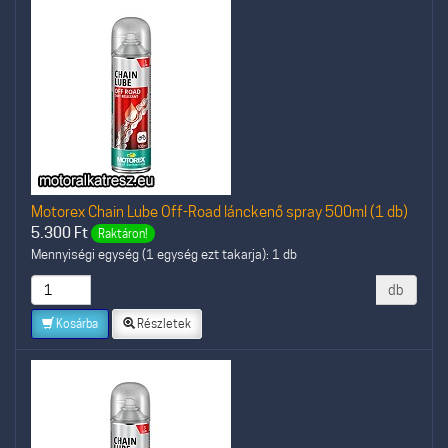
Motorex Chain Lube Off-Road lánckenő spray 500ml (1 db)
5.300
Ft
Raktáron!
Mennyiségi egység (1 egység ezt takarja): 1 db
db
Kosárba
Részletek