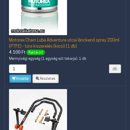
Motorex Chain Lube Adventure utcai lánckenő spray 200ml
(PTFE) - túra kiszerelés (kicsi) (1 db)
4.100
Ft
Raktáron!
Mennyiségi egység (1 egység ezt takarja): 1 db
db
Kosárba
Részletek