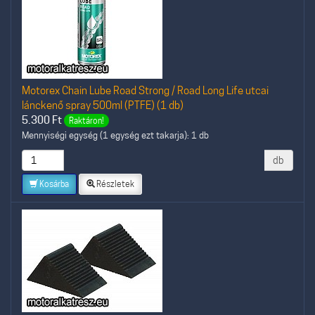
Motorex Chain Lube Road Strong / Road Long Life utcai
lánckenő spray 500ml (PTFE) (1 db)
5.300
Ft
Raktáron!
Mennyiségi egység (1 egység ezt takarja): 1 db
db
Kosárba
Részletek