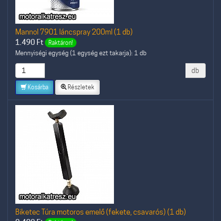
Mannol 7901 láncspray 200ml (1 db)
1.490
Ft
Raktáron!
Mennyiségi egység (1 egység ezt takarja): 1 db
db
Kosárba
Részletek
Biketec Túra motoros emelő (fekete, csavarós) (1 db)