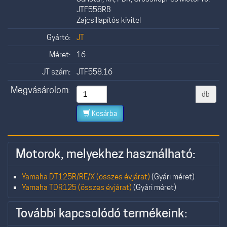
JTF558RB
Zajcsillapítós kivitel
Gyártó:
JT
Méret:
16
JT szám:
JTF558.16
Megvásárolom:
db
Kosárba
Motorok, melyekhez használható:
Yamaha DT125R/RE/X (összes évjárat)
(Gyári méret)
Yamaha TDR125 (összes évjárat)
(Gyári méret)
További kapcsolódó termékeink: