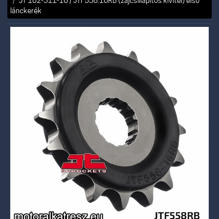
JT 102-311-16 / JTF558.16RB (zajcsillapítós kivitel) első
lánckerék