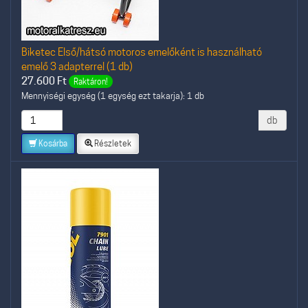
Biketec Első/hátsó motoros emelőként is használható
emelő 3 adapterrel (1 db)
27.600
Ft
Raktáron!
Mennyiségi egység (1 egység ezt takarja): 1 db
db
Kosárba
Részletek