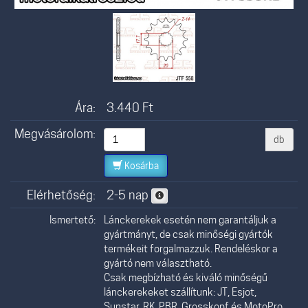
Ára:
3.440
Ft
Megvásárolom:
db
Kosárba
Elérhetőség:
2-5 nap
Ismertető:
Lánckerekek esetén nem garantáljuk a
gyártmányt, de csak minőségi gyártók
termékeit forgalmazzuk. Rendeléskor a
gyártó nem választható.
Csak megbízható és kiváló minőségű
lánckerekeket szállítunk: JT, Esjot,
Sunstar, RK, PBR, Grosskopf és MotoPro.