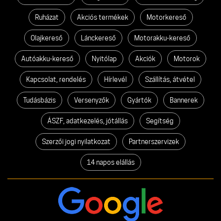
Ruházat
Akciós termékek
Motorkereső
Olajkereső
Lánckereső
Motorakku-kereső
Autóakku-kereső
Nyitólap
Akciók
Motorok
Kapcsolat, rendelés
Hírlevél
Szállítás, átvétel
Tudásbázis
Versenyzők
Gyártók
Bannerek
ÁSZF, adatkezelés, jótállás
Segítség
Szerzői jogi nyilatkozat
Partnerszervizek
14 napos elállás