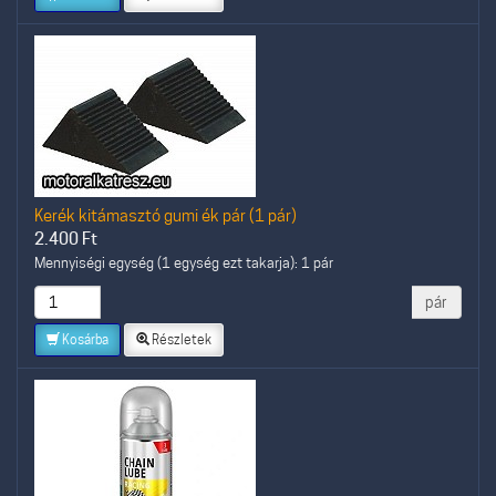
Kerék kitámasztó gumi ék pár (1 pár)
2.400
Ft
Mennyiségi egység (1 egység ezt takarja): 1 pár
pár
Kosárba
Részletek