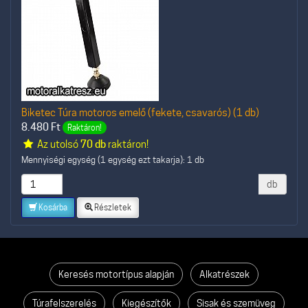
Biketec Túra motoros emelő (fekete, csavarós) (1 db)
8.480
Ft
Raktáron!
Az utolsó
70 db
raktáron!
Mennyiségi egység (1 egység ezt takarja): 1 db
db
Kosárba
Részletek
Keresés motortípus alapján
Alkatrészek
Túrafelszerelés
Kiegészítők
Sisak és szemüveg