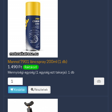
Mannol 7901 láncspray 200ml (1 db)
1.490
Ft
Raktáron!
Mennyiségi egység (1 egység ezt takarja): 1 db
db
Kosárba
Részletek