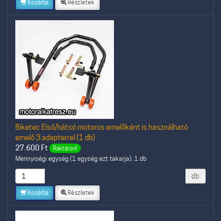
Kosárba
Részletek
Biketec Első/hátsó motoros emelőként is használható
emelő 3 adapterrel (1 db)
27.600
Ft
Raktáron!
Mennyiségi egység (1 egység ezt takarja): 1 db
db
Kosárba
Részletek