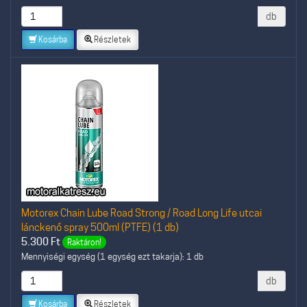
db
Kosárba
Részletek
Motorex Chain Lube Road Strong / Road Long Life utcai
lánckenő spray 500ml (PTFE) (1 db)
5.300
Ft
Raktáron!
Mennyiségi egység (1 egység ezt takarja): 1 db
db
Kosárba
Részletek