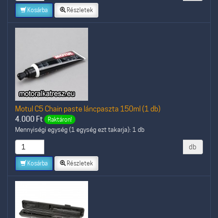
Kosárba
Részletek
Motul C5 Chain paste láncpaszta 150ml (1 db)
4.000
Ft
Raktáron!
Mennyiségi egység (1 egység ezt takarja): 1 db
db
Kosárba
Részletek