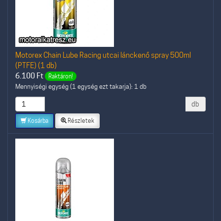
Motorex Chain Lube Racing utcai lánckenő spray 500ml
(PTFE) (1 db)
6.100
Ft
Raktáron!
Mennyiségi egység (1 egység ezt takarja): 1 db
db
Kosárba
Részletek