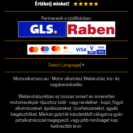
Partnereink a szállításban:
Select Language
▼
Motoralkatresz.eu - Motor alkatrész Webáruház, kis- és
nagykereskedés.
Webáruházunkban az összes ismert és ismeretlen
motorkerékpár-típushoz talál - vagy rendelhet - kopó, fogyó
alkatrészeket, ápolószereket, túrafelszerelést, egyéb
kiegészítőket. Márkás gyártók készletéből válogatva gyári
pótalkatrésszel megegyező, vagy jobb minőséget kap
kedvezőbb áron.