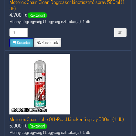
Motorex Chain Clean Degreaser lánctisztító spray 500ml (1
db)
4.700
Ft
Raktáron!
Mennyiségi egység (1 egység ezt takarja): 1 db
db
Kosárba
Részletek
Motorex Chain Lube Off-Road lánckenő spray 500ml (1 db)
5.300
Ft
Raktáron!
Mennyiségi egység (1 egység ezt takarja): 1 db