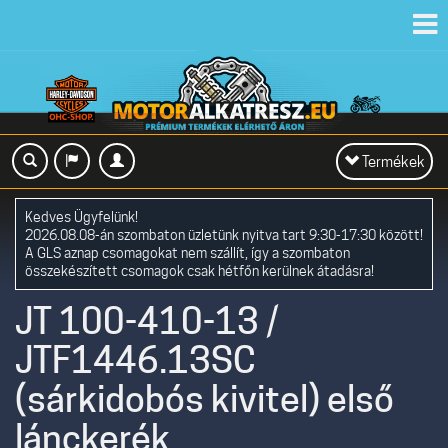
Toggl
navig
Toggle
Termékek
navigation
Kedves Ügyfelünk!
2026.08.08-án szombaton üzletünk nyitva tart 9:30-17:30 között!
A GLS aznap csomagokat nem szállít, így a szombaton
összekészített csomagok csak hétfőn kerülnek átadásra!
JT 100-410-13 /
JTF1446.13SC
(sárkidobós kivitel) első
lánckerék