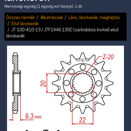
Mennyiségi egység (1 egység ezt takarja): 1 db
Összes termék
Alkatrészek
Lánc, lánckerék, meghajtás
Első lánckerék
JT 100-410-13 / JTF1446.13SC (sárkidobós kivitel) első
lánckerék