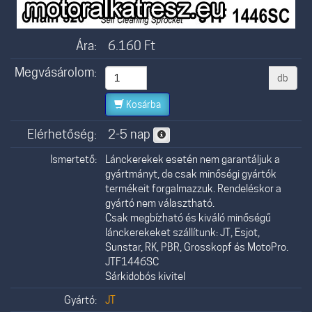
Ára:
6.160
Ft
Megvásárolom:
db
Kosárba
Elérhetőség:
2-5 nap
Ismertető:
Lánckerekek esetén nem garantáljuk a
gyártmányt, de csak minőségi gyártók
termékeit forgalmazzuk. Rendeléskor a
gyártó nem választható.
Csak megbízható és kiváló minőségű
lánckerekeket szállítunk: JT, Esjot,
Sunstar, RK, PBR, Grosskopf és MotoPro.
JTF1446SC
Sárkidobós kivitel
Gyártó:
JT