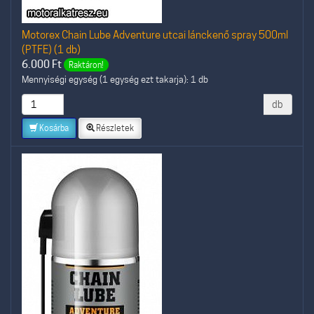
Motorex Chain Lube Adventure utcai lánckenő spray 500ml
(PTFE) (1 db)
6.000
Ft
Raktáron!
Mennyiségi egység (1 egység ezt takarja): 1 db
db
Kosárba
Részletek