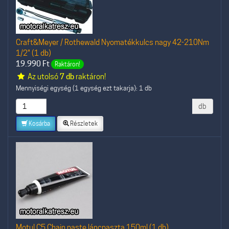
Craft&Meyer / Rothewald Nyomatékkulcs nagy 42-210Nm
1/2" (1 db)
19.990
Ft
Raktáron!
Az utolsó
7 db
raktáron!
Mennyiségi egység (1 egység ezt takarja): 1 db
db
Kosárba
Részletek
Motul C5 Chain paste láncpaszta 150ml (1 db)