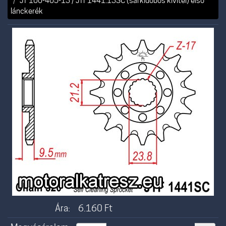
JT 100-405-13 / JTF1441.13SC (sárkidobós kivitel) első
lánckerék
Ára:
6.160
Ft