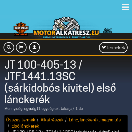
Toggl
navig
Toggle
Termékek
navigation
JT 100-405-13 /
JTF1441.13SC
(sárkidobós kivitel) első
lánckerék
Mennyiségi egység (1 egység ezt takarja): 1 db
Összes termék
Alkatrészek
Lánc, lánckerék, meghajtás
Első lánckerék