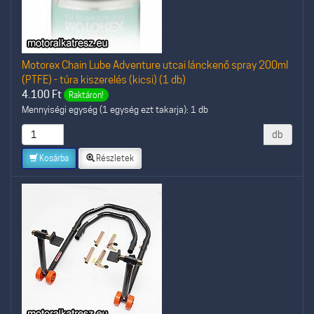
Motorex Chain Lube Adventure utcai lánckenő spray 200ml
(PTFE) - túra kiszerelés (kicsi) (1 db)
4.100
Ft
Raktáron!
Mennyiségi egység (1 egység ezt takarja): 1 db
db
Kosárba
Részletek