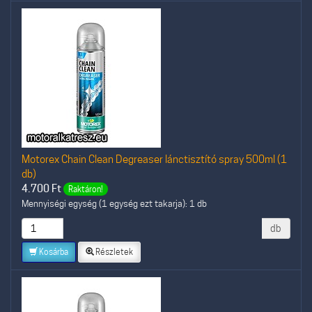
Motorex Chain Clean Degreaser lánctisztító spray 500ml (1
db)
4.700
Ft
Raktáron!
Mennyiségi egység (1 egység ezt takarja): 1 db
db
Kosárba
Részletek