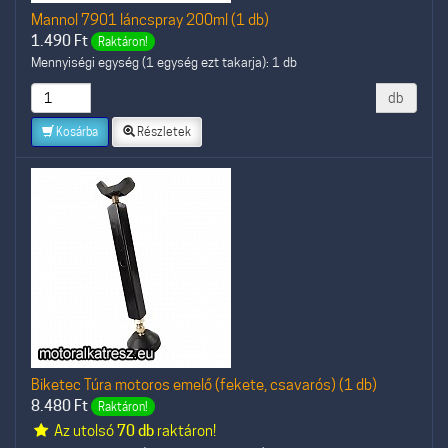
Mannol 7901 láncspray 200ml (1 db)
1.490
Ft
Raktáron!
Mennyiségi egység (1 egység ezt takarja): 1 db
db
Kosárba
Részletek
Biketec Túra motoros emelő (fekete, csavarós) (1 db)
8.480
Ft
Raktáron!
Az utolsó
70 db
raktáron!