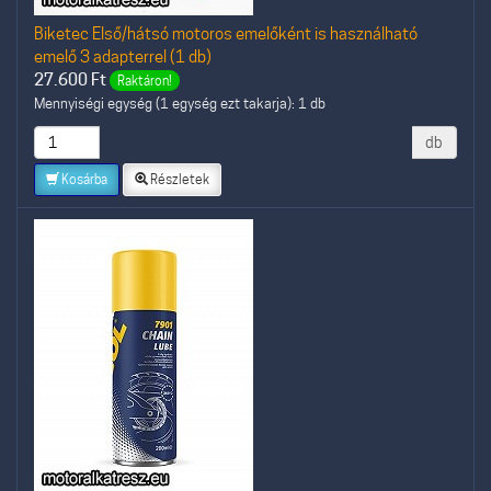
Biketec Első/hátsó motoros emelőként is használható
emelő 3 adapterrel (1 db)
27.600
Ft
Raktáron!
Mennyiségi egység (1 egység ezt takarja): 1 db
db
Kosárba
Részletek