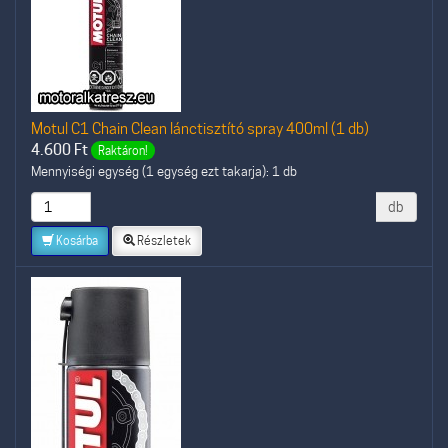
Motul C1 Chain Clean lánctisztító spray 400ml (1 db)
4.600
Ft
Raktáron!
Mennyiségi egység (1 egység ezt takarja): 1 db
db
Kosárba
Részletek