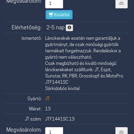
Megvásárolom:
db
Kosárba
Elérhetőség:
2-5 nap
Ismertető:
Lánckerekek esetén nem garantáljuk a
gyártmányt, de csak minőségi gyártók
termékeit forgalmazzuk. Rendeléskor a
gyártó nem választható.
Csak megbízható és kiváló minőségű
lánckerekeket szállítunk: JT, Esjot,
Sunstar, RK, PBR, Grosskopf és MotoPro.
JTF1441SC
Sárkidobós kivitel
Gyártó:
JT
Méret:
13
JT szám:
JTF1441SC.13
Megvásárolom:
db