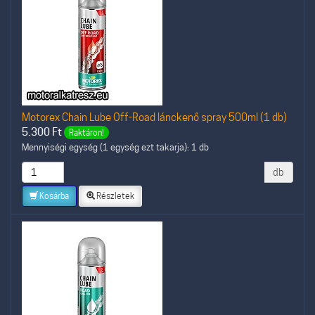
Motorex Chain Lube Off-Road lánckenő spray 500ml (1 db)
5.300
Ft
Raktáron!
Mennyiségi egység (1 egység ezt takarja): 1 db
db
Kosárba
Részletek