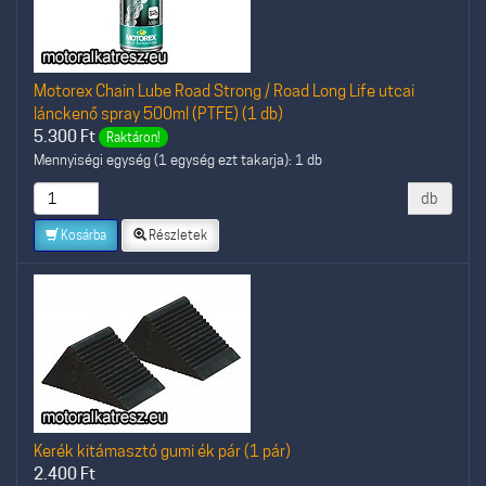
Motorex Chain Lube Road Strong / Road Long Life utcai
lánckenő spray 500ml (PTFE) (1 db)
5.300
Ft
Raktáron!
Mennyiségi egység (1 egység ezt takarja): 1 db
db
Kosárba
Részletek
Kerék kitámasztó gumi ék pár (1 pár)
2.400
Ft