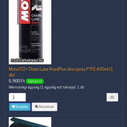
Motul C2+ Chain Lube RoadPlus láncspray PTFE 400ml (1
db)
5.900
Ft
Raktáron!
Mennyiségi egység (1 egység ezt takarja): 1 db
db
Kosárba
Részletek