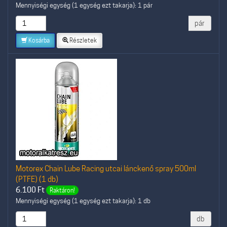
Mennyiségi egység (1 egység ezt takarja): 1 pár
pár
Kosárba
Részletek
Motorex Chain Lube Racing utcai lánckenő spray 500ml
(PTFE) (1 db)
6.100
Ft
Raktáron!
Mennyiségi egység (1 egység ezt takarja): 1 db
db