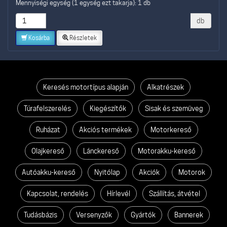
Mennyiségi egység (1 egység ezt takarja): 1 db
db
Kosárba
Részletek
Keresés motortípus alapján
Alkatrészek
Túrafelszerelés
Kiegészítők
Sisak és szemüveg
Ruházat
Akciós termékek
Motorkereső
Olajkereső
Lánckereső
Motorakku-kereső
Autóakku-kereső
Nyitólap
Akciók
Motorok
Kapcsolat, rendelés
Hírlevél
Szállítás, átvétel
Tudásbázis
Versenyzők
Gyártók
Bannerek