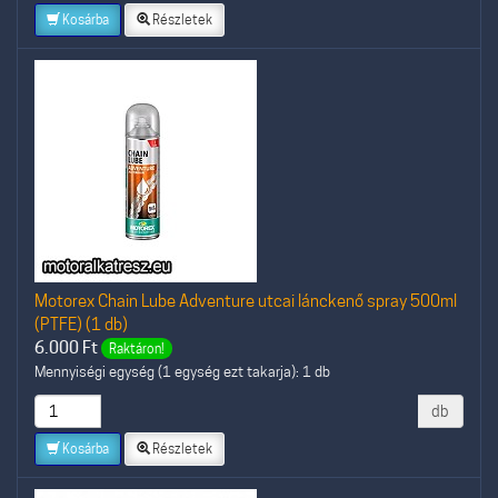
Kosárba
Részletek
Motorex Chain Lube Adventure utcai lánckenő spray 500ml
(PTFE) (1 db)
6.000
Ft
Raktáron!
Mennyiségi egység (1 egység ezt takarja): 1 db
db
Kosárba
Részletek