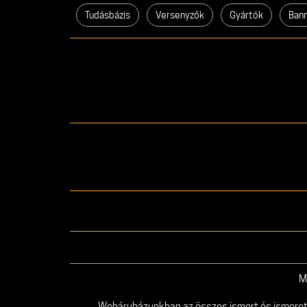
Tudásbázis
Versenyzők
Gyártók
Ban
M
Webáruházunkban az összes ismert és ismeretlen