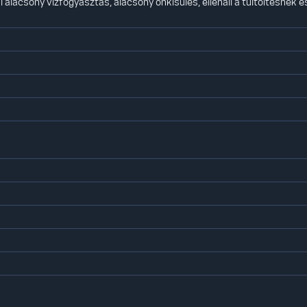
alacsony vízfogyasztás, alacsony önkisülés, ellenáll a túltöltésnek é