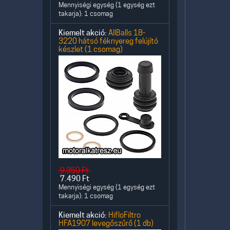
Mennyiségi egység (1 egység ezt
takarja): 1 csomag
Kiemelt akció:
AllBalls 18-
3220 hátsó féknyereg felújító
készlet (1 csomag)
9.350
Ft
7.490
Ft
Mennyiségi egység (1 egység ezt
takarja): 1 csomag
Kiemelt akció:
HifloFiltro
HFA1907 levegőszűrő (1 db)