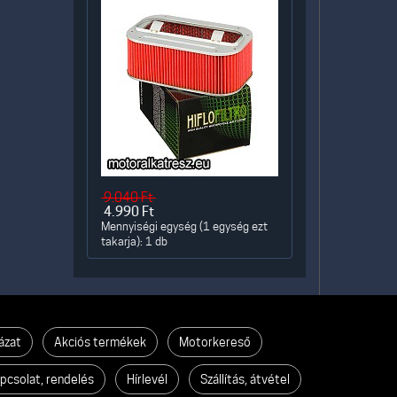
9.040
Ft
4.990
Ft
Mennyiségi egység (1 egység ezt
takarja): 1 db
ázat
Akciós termékek
Motorkereső
pcsolat, rendelés
Hírlevél
Szállítás, átvétel