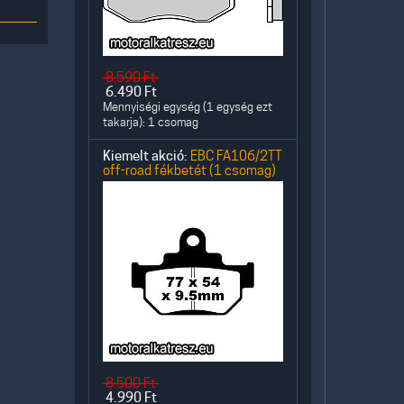
8.590
Ft
6.490
Ft
Mennyiségi egység (1 egység ezt
takarja): 1 csomag
Kiemelt akció:
EBC FA106/2TT
off-road fékbetét (1 csomag)
8.500
Ft
4.990
Ft