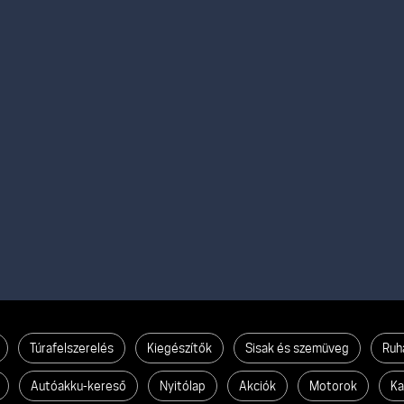
Túrafelszerelés
Kiegészítők
Sisak és szemüveg
Ruh
Autóakku-kereső
Nyitólap
Akciók
Motorok
Ka