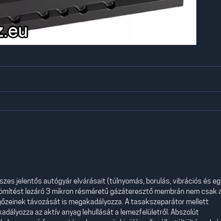
sszes jelentős autógyár elvárásait (túlnyomás, borulás, vibrációs és e
nttömítést lezáró 3 mikron résméretű gázáteresztő membrán nem csak 
 gőzeinek távozását is megakadályozza. A tasakszeparátor mellett
dályozza az aktív anyag lehullását a lemezfelületről. Abszolút