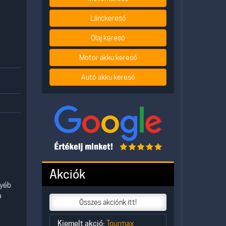
Lánckereső
Olaj kereső
Motor akku kereső
Autó akku kereső
Akciók
gyéb
a
Összes akciónk itt!
Kiemelt akció:
Tourmax