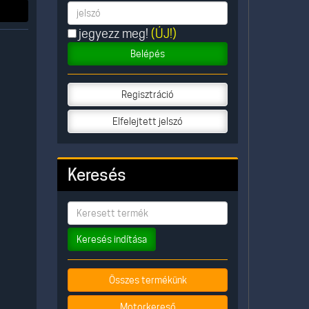
jegyezz meg!
(ÚJ!)
Belépés
Regisztráció
Elfelejtett jelszó
Keresés
Keresés indítása
Összes termékünk
Motorkereső