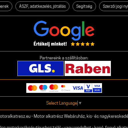
nerek
ÁSZF, adatkezelés, jótállás
Segítség
Szerzői jogi ny
Partnereink a szállításban:
Select Language
▼
otoralkatresz.eu - Motor alkatrész Webáruház, kis- és nagykereskedé
 motorkerékpár-típushoz talál - vagy rendelhet - kopó, fogyó alkatr