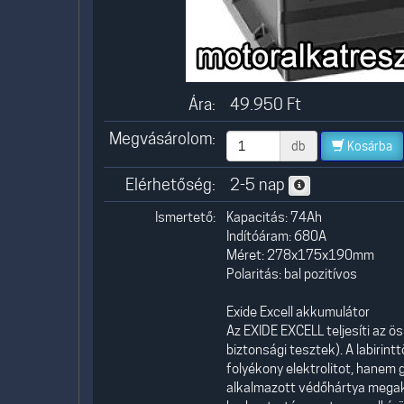
Ára:
49.950
Ft
Megvásárolom:
db
Kosárba
Elérhetőség:
2-5 nap
Ismertető:
Kapacitás: 74Ah
Indítóáram: 680A
Méret: 278x175x190mm
Polaritás: bal pozitívos
Exide Excell akkumulátor
Az EXIDE EXCELL teljesíti az ö
biztonsági tesztek). A labiri
folyékony elektrolitot, hanem
alkalmazott védőhártya megaka