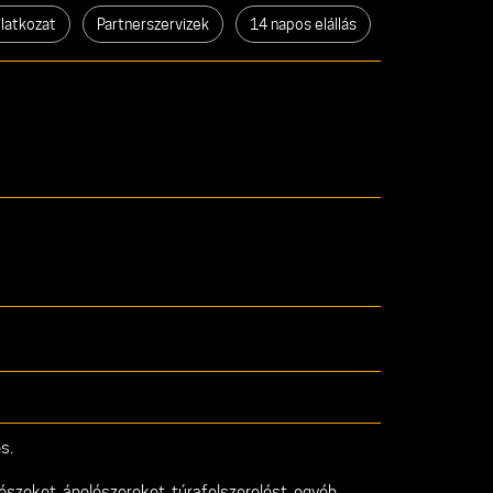
ilatkozat
Partnerszervizek
14 napos elállás
s.
észeket, ápolószereket, túrafelszerelést, egyéb