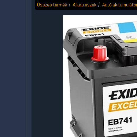
Összes termék
Alkatrészek
Autó akkumuláto