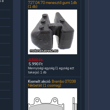
s a
727.04.70 menesztő gumi 1db
(1 db)
8.500
Ft
5.990
Ft
Mennyiségi egység (1 egység ezt
takarja): 1 db
Kiemelt akció:
Brembo 07038
fékbetét (1 csomag)