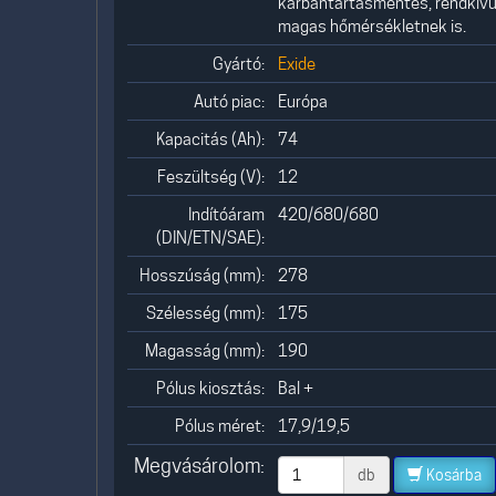
karbantartásmentes, rendkívül 
magas hőmérsékletnek is.
Gyártó:
Exide
Autó piac:
Európa
Kapacitás (Ah):
74
Feszültség (V):
12
Indítóáram
420/680/680
(DIN/ETN/SAE):
Hosszúság (mm):
278
Szélesség (mm):
175
Magasság (mm):
190
Pólus kiosztás:
Bal +
Pólus méret:
17,9/19,5
Megvásárolom:
db
Kosárba