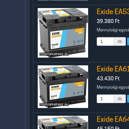
Exide EA5
39.380
Ft
Mennyiségi egység
db
Exide EA6
43.430
Ft
Mennyiségi egység
db
Exide EA6
45.150
Ft