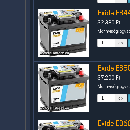
Exide EB4
32.330
Ft
Mennyiségi egység
db
Exide EB5
37.200
Ft
Mennyiségi egység
db
Exide EB6