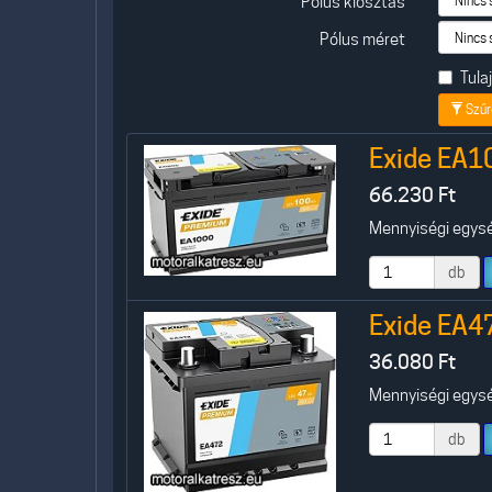
Pólus kiosztás
Pólus méret
Tul
Szűr
Exide EA1
66.230
Ft
Mennyiségi egység
db
Exide EA4
36.080
Ft
Mennyiségi egység
db