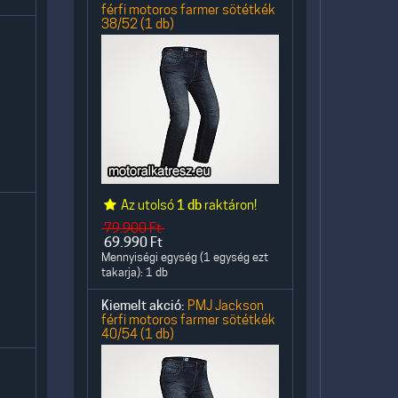
férfi motoros farmer sötétkék
38/52 (1 db)
Az utolsó
1 db
raktáron!
79.900
Ft
69.990
Ft
Mennyiségi egység (1 egység ezt
takarja): 1 db
Kiemelt akció:
PMJ Jackson
férfi motoros farmer sötétkék
40/54 (1 db)