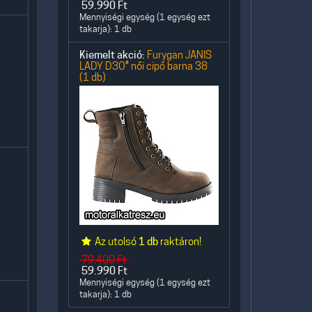
59.990
Ft
Mennyiségi egység (1 egység ezt
takarja): 1 db
Kiemelt akció:
Furygan JANIS
LADY D3O® női cipő barna 38
(1 db)
Az utolsó
1 db
raktáron!
79.400
Ft
59.990
Ft
Mennyiségi egység (1 egység ezt
takarja): 1 db