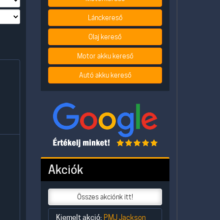
Lánckereső
Olaj kereső
Motor akku kereső
Autó akku kereső
Akciók
Összes akciónk itt!
Kiemelt akció:
PMJ Jackson