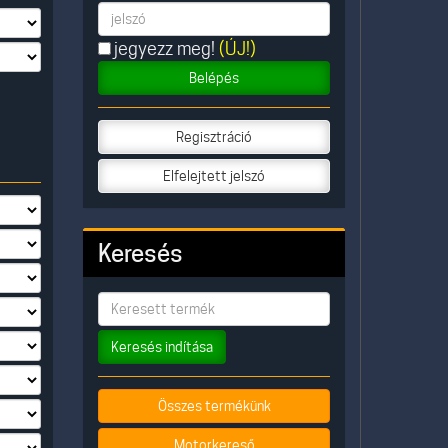
jegyezz meg!
(ÚJ!)
Belépés
Regisztráció
Elfelejtett jelszó
Keresés
Keresés indítása
Összes termékünk
Motorkereső