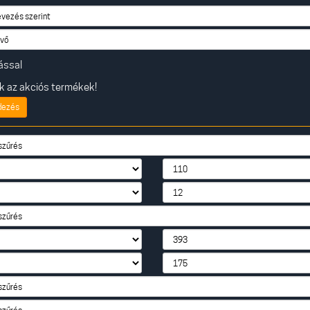
ással
 az akciós termékek!
dezés