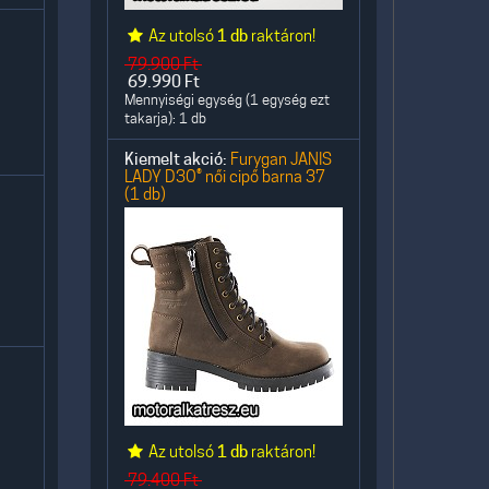
Az utolsó
1 db
raktáron!
79.900
Ft
69.990
Ft
Mennyiségi egység (1 egység ezt
takarja): 1 db
Kiemelt akció:
Furygan JANIS
LADY D3O® női cipő barna 37
(1 db)
Az utolsó
1 db
raktáron!
79.400
Ft