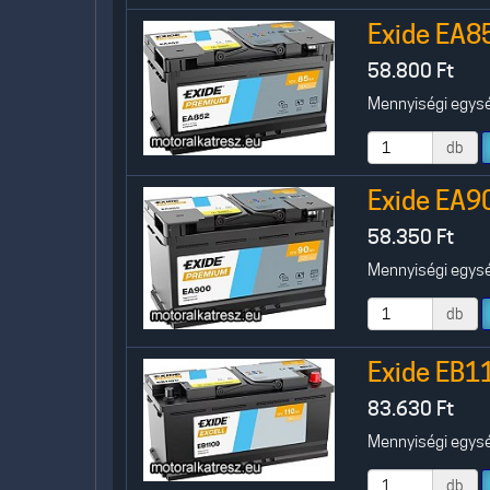
Exide EA8
58.800
Ft
Mennyiségi egység
db
Exide EA9
58.350
Ft
Mennyiségi egység
db
Exide EB1
83.630
Ft
Mennyiségi egység
db