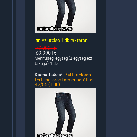
Az utolsó
1 db
raktáron!
79.900
Ft
69.990
Ft
Mennyiségi egység (1 egység ezt
takarja): 1 db
Kiemelt akció:
PMJ Jackson
férfi motoros farmer sötétkék
42/56 (1 db)