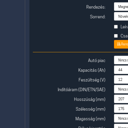
Rendezés:
Sorrend:
Leír
Csak
Ren
Autó piac
Kapacitás (Ah)
Feszültség (V)
Indítóáram (DIN/ETN/SAE)
Hosszúság (mm)
Szélesség (mm)
Magasság (mm)