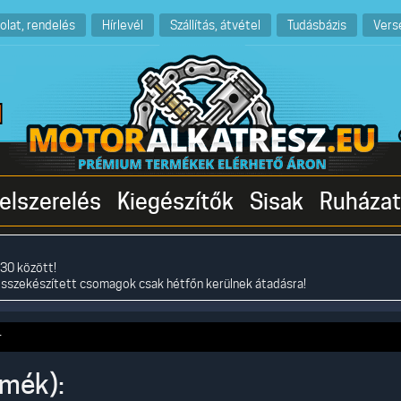
olat, rendelés
Hírlevél
Szállítás, átvétel
Tudásbázis
Vers
elszerelés
Kiegészítők
Sisak
Ruházat
30 között!
összekészített csomagok csak hétfőn kerülnek átadásra!
r
rmék):