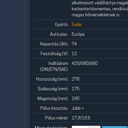
alkalmazott védőhártya megaka
karbantartásmentes, rendkívül 
magas hőmérsékletnek is.
Gyártó:
Exide
Autó piac:
Európa
Kapacitás (Ah):
74
Feszültség (V):
12
Indítóáram
420/680/680
(DIN/ETN/SAE):
Hosszúság (mm):
278
Szélesség (mm):
175
Magasság (mm):
190
Pólus kiosztás:
Jobb +
Pólus méret:
17,9/19,5