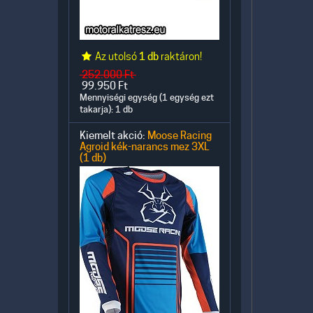
Az utolsó
1 db
raktáron!
252.000
Ft
99.950
Ft
Mennyiségi egység (1 egység ezt
takarja): 1 db
Kiemelt akció:
Moose Racing
Agroid kék-narancs mez 3XL
(1 db)