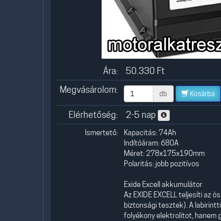
Ára:
50.330
Ft
Megvásárolom:
db
Kosárba
Elérhetőség:
2-5 nap
Ismertető:
Kapacitás: 74Ah
Indítóáram: 680A
Méret: 278x175x190mm
Polaritás: jobb pozitívos
Exide Excell akkumulátor
Az EXIDE EXCELL teljesíti az ö
biztonsági tesztek). A labiri
folyékony elektrolitot, hanem