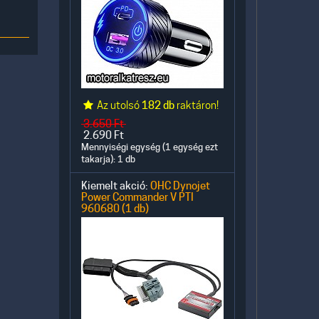
Az utolsó
182 db
raktáron!
3.650
Ft
2.690
Ft
Mennyiségi egység (1 egység ezt
takarja): 1 db
Kiemelt akció:
OHC Dynojet
Power Commander V PTI
960680 (1 db)