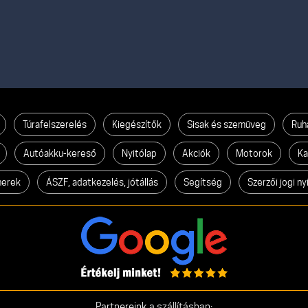
Túrafelszerelés
Kiegészítők
Sisak és szemüveg
Ruh
Autóakku-kereső
Nyitólap
Akciók
Motorok
Ka
nerek
ÁSZF, adatkezelés, jótállás
Segítség
Szerzői jogi ny
Partnereink a szállításban: