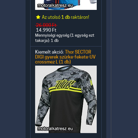
Az utolsó
1 db
raktáron!
26.000
Ft
14.990
Ft
Mennyiségi egység (1 egység ezt
takarja): 1 db
Kiemelt akció:
Thor SECTOR
DIGI gyerek szürke-fekete-UV
crossmez L (1 db)