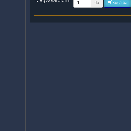
Megvásárolom:
db
Kosárba