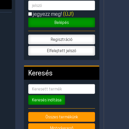
jegyezz meg!
(ÚJ!)
Belépés
Regisztráció
Elfelejtett jelszó
Keresés
Keresés indítása
Összes termékünk
Motorkereső