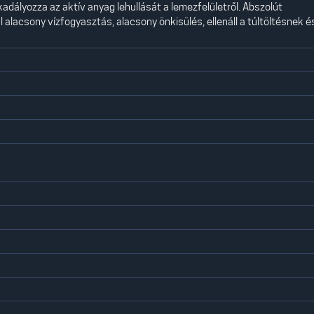
dályozza az aktív anyag lehullását a lemezfelületről. Abszolút
alacsony vízfogyasztás, alacsony önkisülés, ellenáll a túltöltésnek é