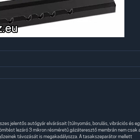
sszes jelentős autógyár elvárásait (túlnyomás, borulás, vibrációs és e
nttömítést lezáró 3 mikron résméretű gázáteresztő membrán nem csak 
 gőzeinek távozását is megakadályozza. A tasakszeparátor mellett