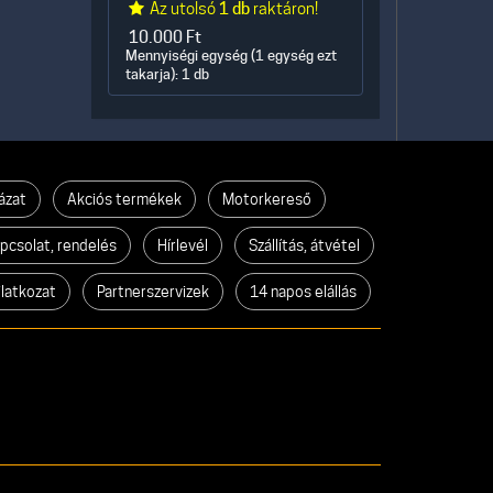
Az utolsó
1 db
raktáron!
10.000
Ft
Mennyiségi egység (1 egység ezt
takarja): 1 db
ázat
Akciós termékek
Motorkereső
pcsolat, rendelés
Hírlevél
Szállítás, átvétel
ilatkozat
Partnerszervizek
14 napos elállás