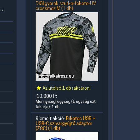
DIGI gyerek szürke-fekete-UV
crossmez M (1 db)
s a
Az utolsó
1 db
raktáron!
10.000
Ft
Mennyiségi egység (1 egység ezt
takarja): 1 db
Kiemelt akció:
Biketec USB +
USB-C szivargyújtó adapter
(Z8C) (1 db)