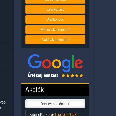
Lánckereső
Olaj kereső
Motor akku kereső
Autó akku kereső
Akciók
gyéb
Összes akciónk itt!
a
Kiemelt akció:
Thor SECTOR