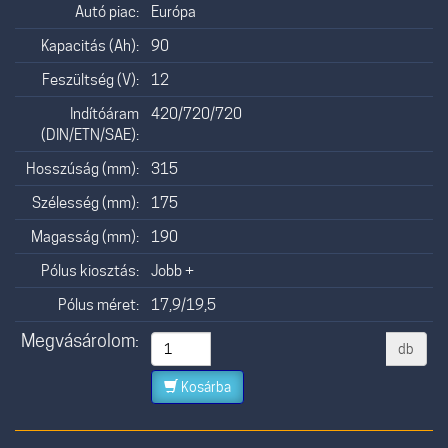
Autó piac:
Európa
Kapacitás (Ah):
90
Feszültség (V):
12
Indítóáram
420/720/720
(DIN/ETN/SAE):
Hosszúság (mm):
315
Szélesség (mm):
175
Magasság (mm):
190
Pólus kiosztás:
Jobb +
Pólus méret:
17,9/19,5
Megvásárolom:
db
Kosárba