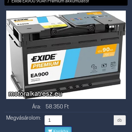
Exide EA900 90Ah Prémium akkumulátor
Ára:
58.350
Ft
Megvásárolom:
db
Kosárba