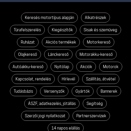
Keresés motortípus alapján
Alkatrészek
Túrafelszerelés
Kiegészítők
Sisak és szemüveg
Ruházat
Akciós termékek
Motorkereső
Olajkereső
Lánckereső
Motorakku-kereső
Autóakku-kereső
Nyitólap
Akciók
Motorok
Kapcsolat, rendelés
Hírlevél
Szállítás, átvétel
Tudásbázis
Versenyzők
Gyártók
Bannerek
ÁSZF, adatkezelés, jótállás
Segítség
Szerzői jogi nyilatkozat
Partnerszervizek
14 napos elállás