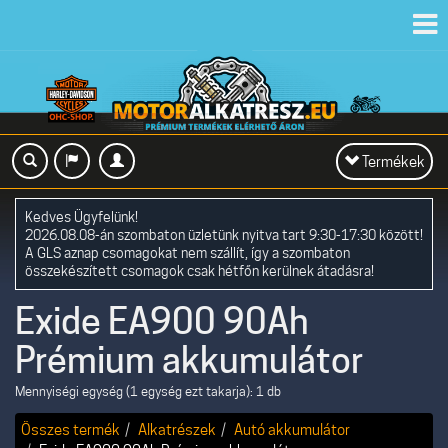
Toggl
navig
Toggle
Termékek
navigation
Kedves Ügyfelünk!
2026.08.08-án szombaton üzletünk nyitva tart 9:30-17:30 között!
A GLS aznap csomagokat nem szállít, így a szombaton
összekészített csomagok csak hétfőn kerülnek átadásra!
Exide EA900 90Ah
Prémium akkumulátor
Mennyiségi egység (1 egység ezt takarja): 1 db
Összes termék
Alkatrészek
Autó akkumulátor