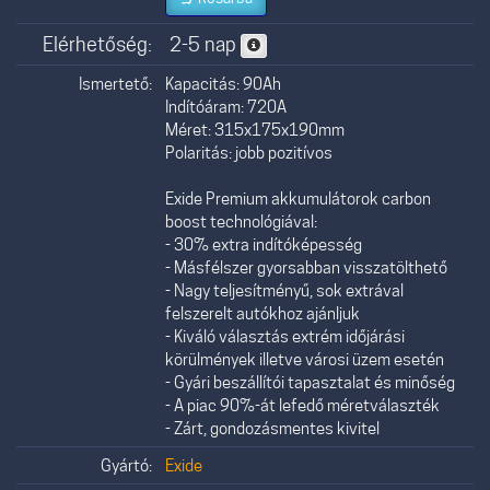
Elérhetőség:
2-5 nap
Ismertető:
Kapacitás: 90Ah
Indítóáram: 720A
Méret: 315x175x190mm
Polaritás: jobb pozitívos
Exide Premium akkumulátorok carbon
boost technológiával:
- 30% extra indítóképesség
- Másfélszer gyorsabban visszatölthető
- Nagy teljesítményű, sok extrával
felszerelt autókhoz ajánljuk
- Kiváló választás extrém időjárási
körülmények illetve városi üzem esetén
- Gyári beszállítói tapasztalat és minőség
- A piac 90%-át lefedő méretválaszték
- Zárt, gondozásmentes kivitel
Gyártó:
Exide