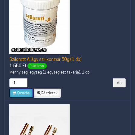
Szilorett A lágy szilikonzsír 50g (1 db)
1.550
Ft
Raktáron!
Mennyiségi egység (1 egység ezt takarja): 1 db
db
Kosárba
Részletek