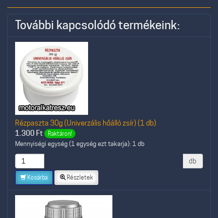
További kapcsolódó termékeink:
Rézpaszta 30g (Univerzális hőálló zsír) (1 db)
1.300
Ft
Raktáron!
Mennyiségi egység (1 egység ezt takarja): 1 db
db
Kosárba
Részletek