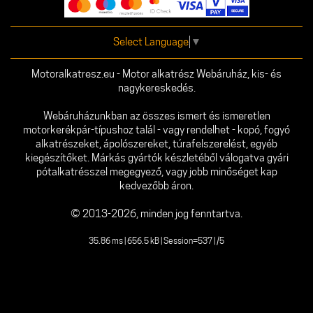
Select Language
▼
Motoralkatresz.eu - Motor alkatrész Webáruház, kis- és
nagykereskedés.
Webáruházunkban az összes ismert és ismeretlen
motorkerékpár-típushoz talál - vagy rendelhet - kopó, fogyó
alkatrészeket, ápolószereket, túrafelszerelést, egyéb
kiegészítőket. Márkás gyártók készletéből válogatva gyári
pótalkatrésszel megegyező, vagy jobb minőséget kap
kedvezőbb áron.
© 2013-2026, minden jog fenntartva.
35.86 ms | 656.5 kB | Session=537 | /5