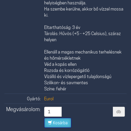
helyiségben használja.
Ha szembe kerülne, akkor bő vízzel mossa
ki.
Eltarthatóság: 3 év
Tárolás: Hűvös (+5 - +25 Celsius), száraz
helyen
Ellenáll a magas mechanikus terhelésnek
és hőmérsékletnek
Véd a kopás ellen
Rozsda és korróziógátló
Vízálló és vízlepergető tulajdonságú
Szilikon- és savmentes
Színe: fehér
Gyártó:
Eurol
Megvásárolom:
db
Kosárba