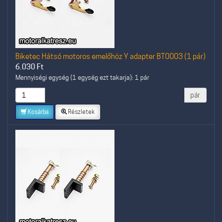
Biketec Hátsó motoros emelőhöz Y adapter BT0003 (1 pár)
6.030
Ft
Mennyiségi egység (1 egység ezt takarja): 1 pár
pár
Kosárba
Részletek