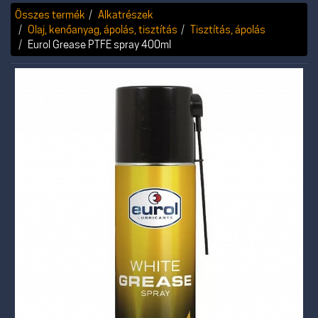
Összes termék
Alkatrészek
Olaj, kenőanyag, ápolás, tisztítás
Tisztítás, ápolás
Eurol Grease PTFE spray 400ml