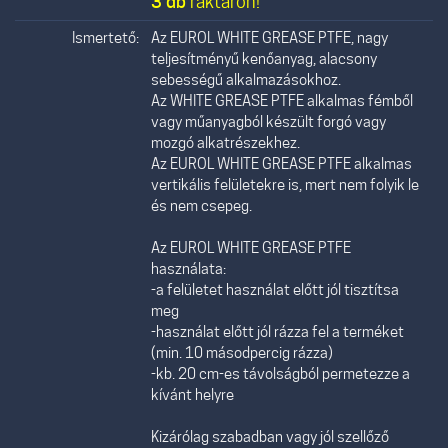
3 db
raktáron!
Ismertető:
Az EUROL WHITE GREASE PTFE, nagy
teljesítményű kenőanyag, alacsony
sebességű alkalmazásokhoz.
Az WHITE GREASE PTFE alkalmas fémből
vagy műanyagból készült forgó vagy
mozgó alkatrészekhez.
Az EUROL WHITE GREASE PTFE alkalmas
vertikális felületekre is, mert nem folyik le
és nem csepeg.
Az EUROL WHITE GREASE PTFE
használata:
-a felületet használat előtt jól tisztítsa
meg
-használat előtt jól rázza fel a terméket
(min. 10 másodpercig rázza)
-kb. 20 cm-es távolságból permetezze a
kívánt helyre
Kizárólag szabadban vagy jól szellőző