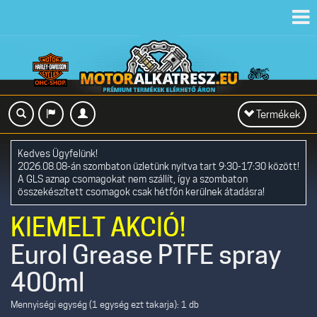
Toggl
navig
Toggle
Termékek
navigation
Kedves Ügyfelünk!
2026.08.08-án szombaton üzletünk nyitva tart 9:30-17:30 között!
A GLS aznap csomagokat nem szállít, így a szombaton
összekészített csomagok csak hétfőn kerülnek átadásra!
KIEMELT AKCIÓ!
Eurol Grease PTFE spray
400ml
Mennyiségi egység (1 egység ezt takarja): 1 db