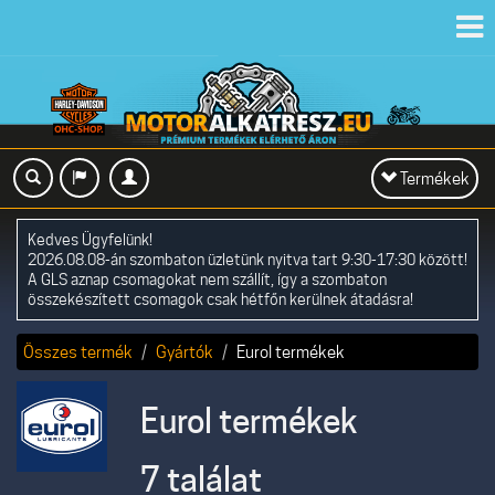
Toggl
navig
Toggle
Termékek
navigation
Kedves Ügyfelünk!
2026.08.08-án szombaton üzletünk nyitva tart 9:30-17:30 között!
A GLS aznap csomagokat nem szállít, így a szombaton
összekészített csomagok csak hétfőn kerülnek átadásra!
Összes termék
Gyártók
Eurol termékek
Eurol termékek
7 találat