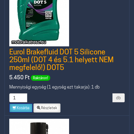
Eurol Brakefluid DOT 5 Silicone
250ml (DOT 4 és 5.1 helyett NEM
megfelelő!) DOT5
5.450
Ft
Raktáron!
Mennyiségi egység (1 egység ezt takarja): 1 db
db
Kosárba
Részletek