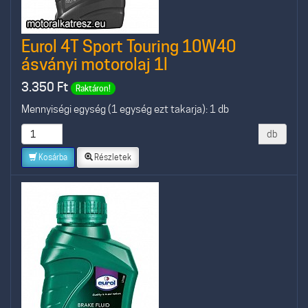
Eurol 4T Sport Touring 10W40
ásványi motorolaj 1l
3.350
Ft
Raktáron!
Mennyiségi egység (1 egység ezt takarja): 1 db
db
Kosárba
Részletek