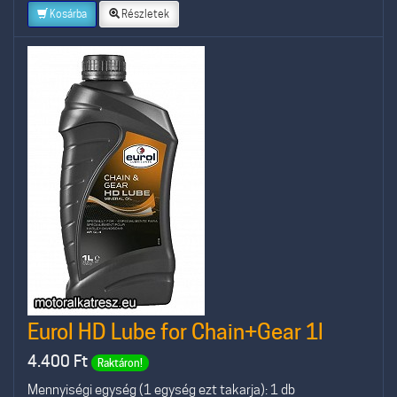
Kosárba
Részletek
Eurol HD Lube for Chain+Gear 1l
4.400
Ft
Raktáron!
Mennyiségi egység (1 egység ezt takarja): 1 db