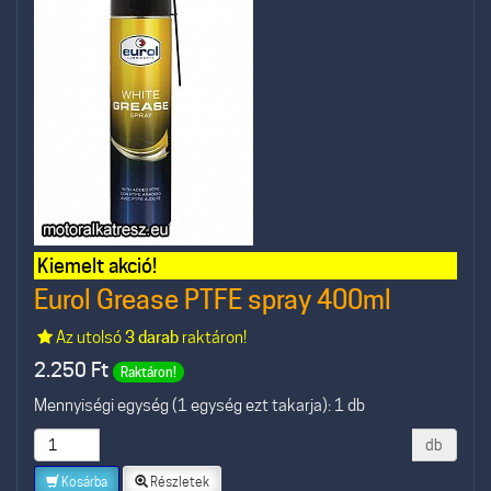
Kiemelt akció!
Eurol Grease PTFE spray 400ml
Az utolsó
3 darab
raktáron!
2.250
Ft
Raktáron!
Mennyiségi egység (1 egység ezt takarja): 1 db
db
Kosárba
Részletek