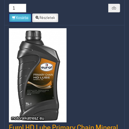
db
Kosárba
Részletek
Eurol HD Lube Primary Chain Mineral