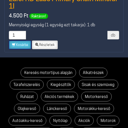
1l
4.500
Ft
Raktáron!
Mennyiségi egység (1 egység ezt takarja): 1 db
db
Kosárba
Részletek
Keresés motortípus alapján
Alkatrészek
Túrafelszerelés
Kiegészítők
Sisak és szemüveg
Ruházat
Akciós termékek
Motorkereső
Olajkereső
Lánckereső
Motorakku-kereső
Autóakku-kereső
Nyitólap
Akciók
Motorok