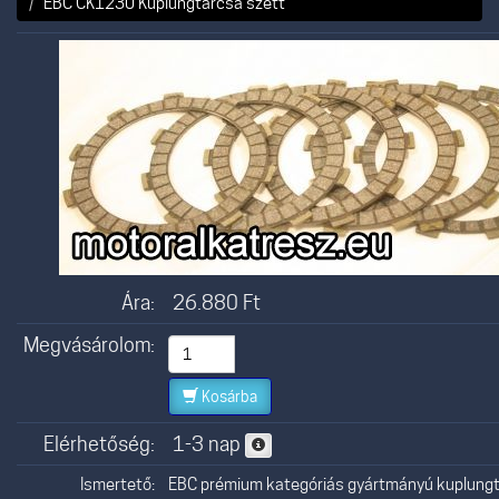
EBC CK1230 Kuplungtárcsa szett
Ára:
26.880
Ft
Megvásárolom:
Kosárba
Elérhetőség:
1-3 nap
Ismertető:
EBC prémium kategóriás gyártmányú kuplungt