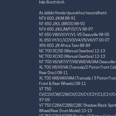
kép illusztráció.
Az alábbi Honda típusokhoz használható:
NTV 600 J/K/M 88-91
NT 650 J/K/L (BROS) 88-92
NTV 650 J/K/L/M/P/S/T/V 88-97
NT 650 VW/VX/VY/V1-V5 Deauville 98-05
XL 650 VY/V1/V2/V3/V4/V5/V6/V7 00-07
XRV 650 J/K Africa Twin 88-89
NC 700 SC/SD (Manual Gearbox) 12-13
NC 700 XC/XD (Manual Gearbox) 12-13
NT 700 V6/VA7/V7/V8/VA8/VA/VAA Deauville
XL 700 V8/V9/VA (Transalp/2 Piston Front Cal
Rear Disc) 08-11
XL 700 VA8/VA9/VAA (Transalp / 3 Piston Fron
Front & Rear Wheels) 08-11
VT 750
CV/C2V/CW/C2W/CX/C2X/CY/C2Y/C1/C1Y/C4
97-09
VT 750 C2BA/C2BB/C2BC Shadow Black Spirit
Wheel/Rear Drum Model) 10-13