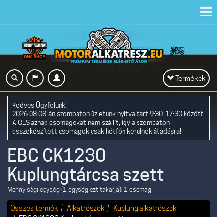
Toggl
navig
Toggle
Termékek
navigation
Kedves Ügyfelünk!
2026.08.08-án szombaton üzletünk nyitva tart 9:30-17:30 között!
A GLS aznap csomagokat nem szállít, így a szombaton
összekészített csomagok csak hétfőn kerülnek átadásra!
EBC CK1230
Kuplungtárcsa szett
Mennyiségi egység (1 egység ezt takarja): 1 csomag
Összes termék
Alkatrészek
Kuplung alkatrészek