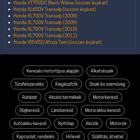
Honda VT750DC Black Widow (összes évjárat)
Honda XL650V Transalp (összes évjárat)
Honda XL700V Transalp (2008)
Honda XL700V Transalp (2009)
Honda XL700V Transalp (2010)
Honda XL700V Transalp (2011)
Honda XRV650 Africa Twin (összes évjárat)
Keresés motortípus alapján
Alkatrészek
Túrafelszerelés
Kiegészítők
Sisak és szemüveg
Ruházat
Akciós termékek
Motorkereső
Olajkereső
Lánckereső
Motorakku-kereső
Autóakku-kereső
Nyitólap
Akciók
Motorok
Kapcsolat, rendelés
Hírlevél
Szállítás, átvétel