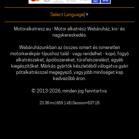
Select Language
▼
Motoralkatresz.eu - Motor alkatrész Webáruház, kis- és
nagykereskedés.
Webáruházunkban az összes ismert és ismeretlen
motorkerékpár-típushoz talál - vagy rendelhet - kopó, fogyó
alkatrészeket, ápolószereket, túrafelszerelést, egyéb
kiegészítőket. Márkás gyártók készletéből válogatva gyári
pótalkatrésszel megegyező, vagy jobb minőséget kap
kedvezőbb áron.
© 2013-2026, minden jog fenntartva.
23.38 ms | 659.1 kB | Session=537 | /5