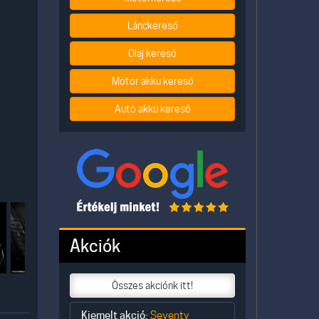
Lánckereső
Olaj kereső
Motor akku kereső
Autó akku kereső
Akciók
Összes akciónk itt!
Kiemelt akció:
Seventy