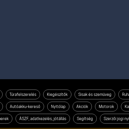
Túrafelszerelés
Kiegészítők
Sisak és szemüveg
Ruh
Autóakku-kereső
Nyitólap
Akciók
Motorok
Ka
nerek
ÁSZF, adatkezelés, jótállás
Segítség
Szerzői jogi ny