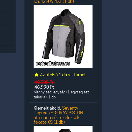
szürke-UV 4XL (1 db)
Az utolsó
1 db
raktáron!
49.500
Ft
46.990
Ft
Mennyiségi egység (1 egység ezt
takarja): 1 db
Kiemelt akció:
Seventy
Degrees SD-JR67 PISTON
átmeneti női textildzseki
fekete XS (1 db)