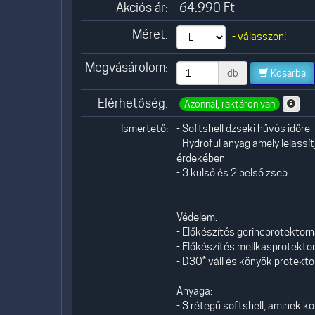
Akciós ár:
64.990
Ft
Méret:
- válasszon!
Megvásárolom:
db
Kosárba
Elérhetőség:
Azonnal, raktáron van
Ismertető:
- Softshell dzseki hűvös időre
- Hydroful anyag amely lelassí
érdekében
- 3 külső és 2 belső zseb
Védelem:
- Előkészítés gerincprotektor
- Előkészítés mellkasprotekto
- D3O® váll és könyök protekt
Anyaga:
- 3 rétegű softshell, aminek k