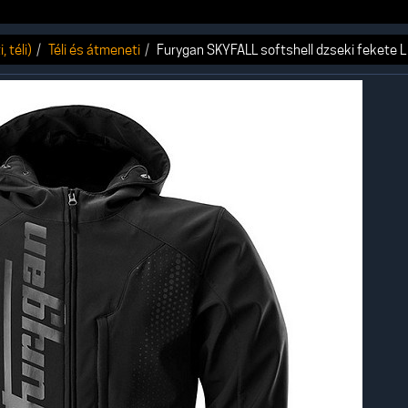
 téli)
Téli és átmeneti
Furygan SKYFALL softshell dzseki fekete L