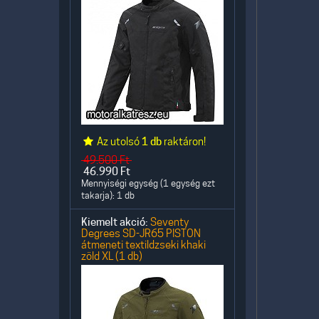
Az utolsó
1 db
raktáron!
49.500
Ft
46.990
Ft
Mennyiségi egység (1 egység ezt
takarja): 1 db
Kiemelt akció:
Seventy
Degrees SD-JR65 PISTON
átmeneti textildzseki khaki
zöld XL (1 db)