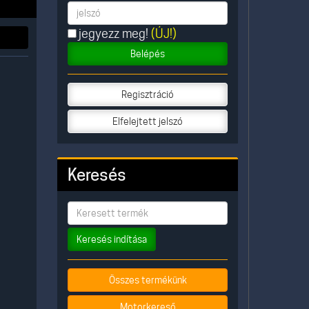
jegyezz meg!
(ÚJ!)
Belépés
Regisztráció
Elfelejtett jelszó
Keresés
Keresés indítása
Összes termékünk
Motorkereső