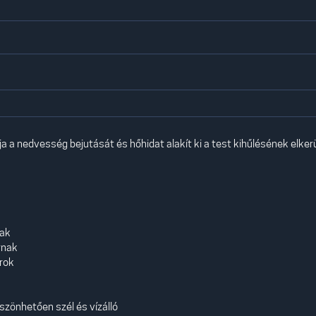
tja a nedvesség bejutását és hőhidat alakít ki a test kihűlésének elker
nak
rnak
orok
öszönhetően szél és vízálló