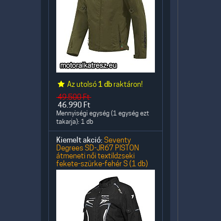
Az utolsó
1 db
raktáron!
49.500
Ft
46.990
Ft
Mennyiségi egység (1 egység ezt
takarja): 1 db
Kiemelt akció:
Seventy
Degrees SD-JR67 PISTON
átmeneti női textildzseki
fekete-szürke-fehér S (1 db)