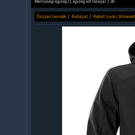
Mennyiségi egység (1 egység ezt takarja): 1 db
Összes termék
Ruházat
Kabát (nyári, átmeneti,