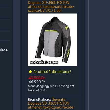
Degrees SD-JR65 PISTON
átmeneti textildzseki fekete-
szürke-UV 3XL (1 db)
ülése
Az utolsó
1 db
raktáron!
49.500
Ft
46.990
Ft
Mennyiségi egység (1 egység ezt
takarja): 1 db
Kiemelt akció:
Seventy
Degrees SD-JR65 PISTON
átmeneti textildzseki fekete-