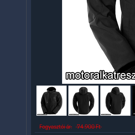
Fogyasztói ár:
74.900
Ft