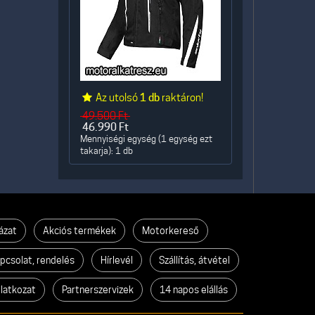
Az utolsó
1 db
raktáron!
49.500
Ft
46.990
Ft
Mennyiségi egység (1 egység ezt
takarja): 1 db
ázat
Akciós termékek
Motorkereső
pcsolat, rendelés
Hírlevél
Szállítás, átvétel
ilatkozat
Partnerszervizek
14 napos elállás