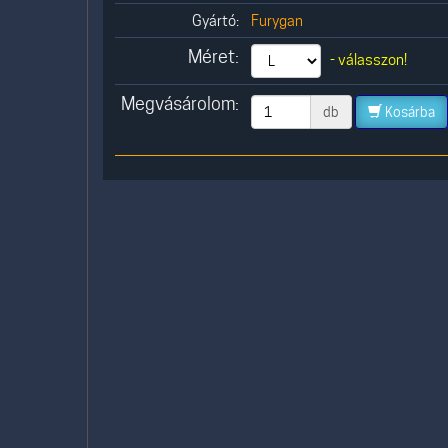
Gyártó:
Furygan
Méret:
- válasszon!
Megvásárolom:
db
Kosárba