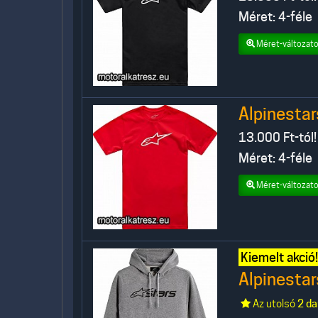
Méret: 4-féle
Méret-változato
Alpinestar
13.000
Ft-tól!
Méret: 4-féle
Méret-változato
Kiemelt akció!
Alpinestar
Az utolsó
2 da