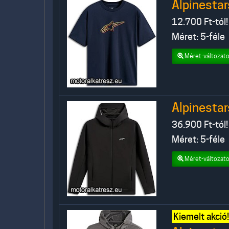
Alpinesta
12.700
Ft-tól!
Méret: 5-féle
Méret-változato
Alpinesta
36.900
Ft-tól!
Méret: 5-féle
Méret-változato
Kiemelt akció!