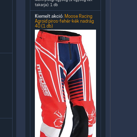
takarja): 1 db
Kiemelt akció:
Moose Racing
Agroid piros-fehér-kék nadrág
40 (1 db)