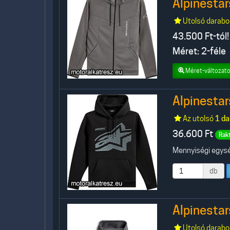
Alpinestar
Utolsó darabo
43.500
Ft-tól!
Méret: 2-féle
Méret-változato
Alpinestar
Az utolsó
1 da
36.600
Ft
Rak
Mennyiségi egység
db
Alpinestar
Utolsó darabo