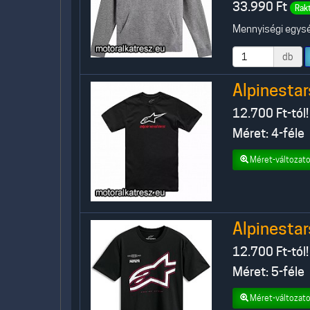
33.990
Ft
Rak
Mennyiségi egység
db
Alpinestar
12.700
Ft-tól!
Méret: 4-féle
Méret-változato
Alpinesta
12.700
Ft-tól!
Méret: 5-féle
Méret-változato