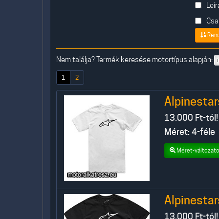
Leír
Csak
Ren
Nem találja? Termék keresése motortípus alapján:
(current)
1
2
Alpinestar
13.000
Ft-tól!
Méret: 4-féle
Méret-változato
Alpinestar
13.000
Ft-tól!