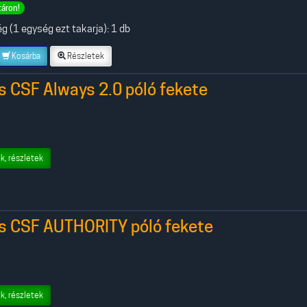
táron!
 (1 egység ezt takarja): 1 db
Kosárba
Részletek
s CSF Always 2.0 póló fekete
k, részletek
rs CSF AUTHORITY póló fekete
k, részletek