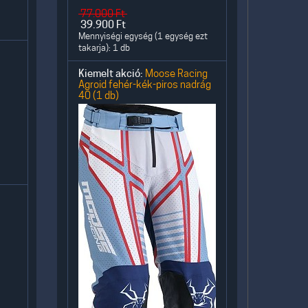
77.000
Ft
39.900
Ft
Mennyiségi egység (1 egység ezt
takarja): 1 db
Kiemelt akció:
Moose Racing
Agroid fehér-kék-piros nadrág
40 (1 db)