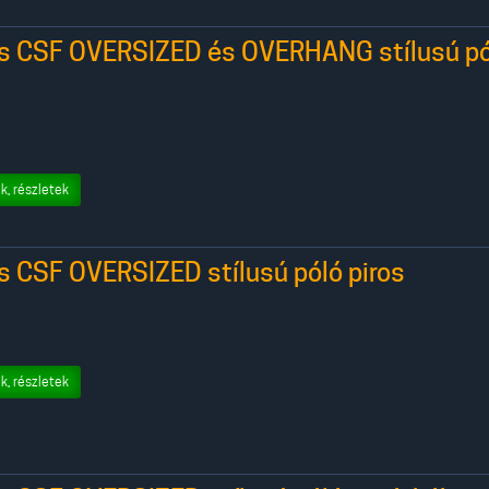
rs CSF OVERSIZED és OVERHANG stílusú pó
k, részletek
s CSF OVERSIZED stílusú póló piros
k, részletek