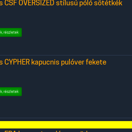
rs CSF OVERSIZED stílusú póló sötétkék
k, részletek
rs CYPHER kapucnis pulóver fekete
k, részletek