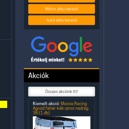
Motor akku kereső
Autó akku kereső
Akciók
Összes akciónk itt!
Kiemelt akció:
Moose Racing
Agroid fehér-kék-piros nadrág
38 (1 db)