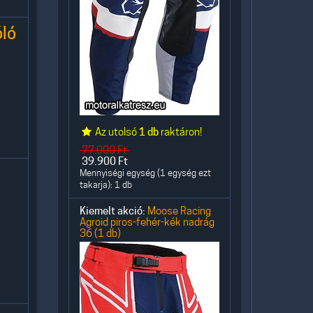
ló
Az utolsó
1 db
raktáron!
77.000
Ft
39.900
Ft
Mennyiségi egység (1 egység ezt
takarja): 1 db
Kiemelt akció:
Moose Racing
Agroid piros-fehér-kék nadrág
36 (1 db)