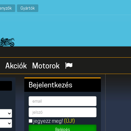
enyzők
Gyártók
Akciók
Motorok
Bejelentkezés
jegyezz meg!
(ÚJ!)
Belépés