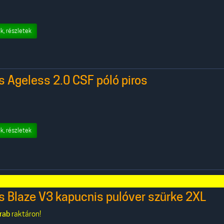
k, részletek
s Ageless 2.0 CSF póló piros
k, részletek
s Blaze V3 kapucnis pulóver szürke 2XL
rab
raktáron!