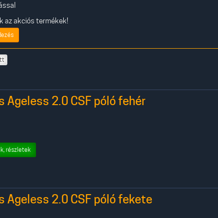
ással
 az akciós termékek!
dezés
itt
s Ageless 2.0 CSF póló fehér
k, részletek
s Ageless 2.0 CSF póló fekete