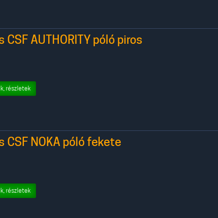
rs CSF AUTHORITY póló piros
k, részletek
rs CSF NOKA póló fekete
k, részletek