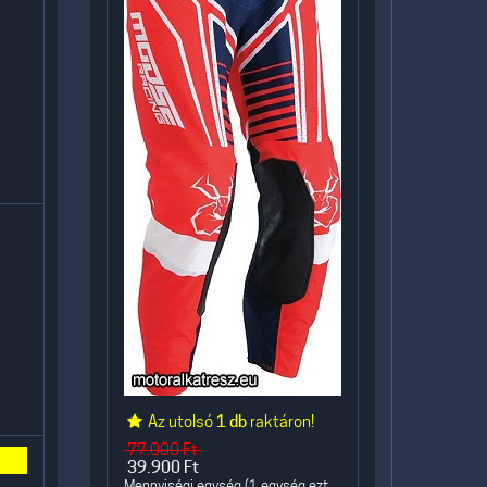
Az utolsó
1 db
raktáron!
77.000
Ft
39.900
Ft
Mennyiségi egység (1 egység ezt