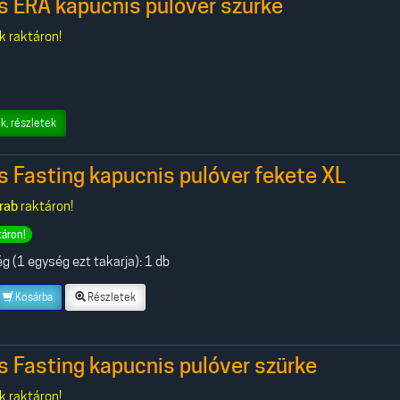
s ERA kapucnis pulóver szürke
k raktáron!
k, részletek
s Fasting kapucnis pulóver fekete XL
rab
raktáron!
táron!
 (1 egység ezt takarja): 1 db
Kosárba
Részletek
s Fasting kapucnis pulóver szürke
k raktáron!