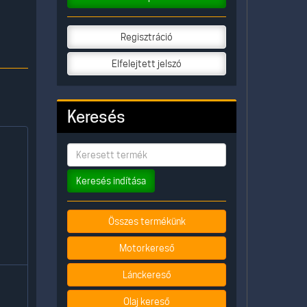
Regisztráció
Elfelejtett jelszó
Keresés
Keresés indítása
Összes termékünk
Motorkereső
Lánckereső
Olaj kereső