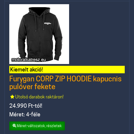
Kiemelt akció!
Furygan CORP ZIP HOODIE kapucnis
pulóver fekete
Utolsó darabok raktáron!
24.990
Ft-tól!
Méret: 4-féle
Méret-változatok, részletek