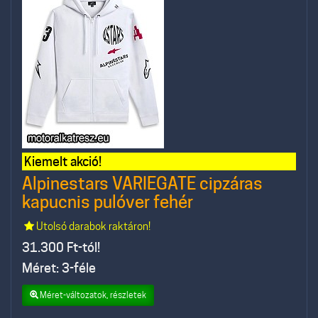
Kiemelt akció!
Alpinestars VARIEGATE cipzáras
kapucnis pulóver fehér
Utolsó darabok raktáron!
31.300
Ft-tól!
Méret: 3-féle
Méret-változatok, részletek