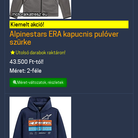
Kiemelt akció!
Alpinestars ERA kapucnis pulóver
szürke
Utolsó darabok raktáron!
43.500
Ft-tól!
Méret: 2-féle
Méret-változatok, részletek