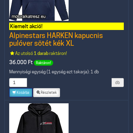
Kiemelt akció!
Alpinestars HARKEN kapucnis
pulóver sötét kék XL
Az utolsó
1 darab
raktáron!
36.000
Ft
Raktáron!
Mennyiségi egység (1 egység ezt takarja): 1 db
db
Kosárba
Részletek