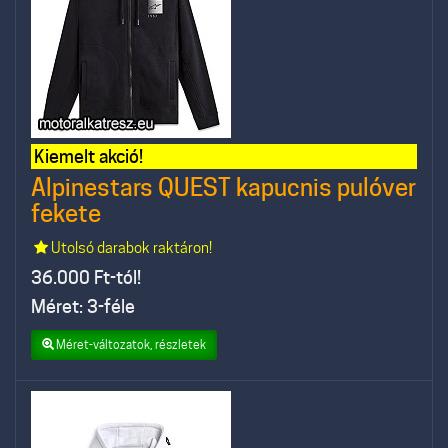
Kiemelt akció!
Alpinestars QUEST kapucnis pulóver
fekete
Utolsó darabok raktáron!
36.000
Ft-tól!
Méret: 3-féle
Méret-változatok, részletek