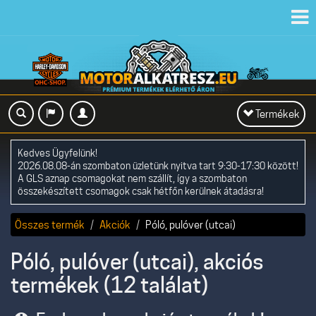
Toggl
navig
Toggle
Termékek
navigation
Kedves Ügyfelünk!
2026.08.08-án szombaton üzletünk nyitva tart 9:30-17:30 között!
A GLS aznap csomagokat nem szállít, így a szombaton
összekészített csomagok csak hétfőn kerülnek átadásra!
Összes termék
Akciók
Póló, pulóver (utcai)
Póló, pulóver (utcai), akciós
termékek (12 találat)