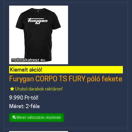
Kiemelt akció!
Furygan CORPO TS FURY póló fekete
Utolsó darabok raktáron!
9.990
Ft-tól!
Méret: 2-féle
Méret-változatok, részletek