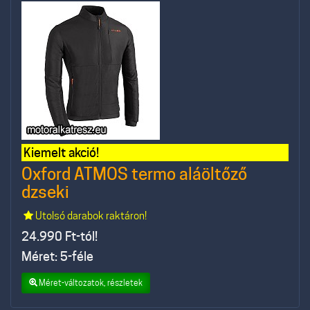
Kiemelt akció!
Oxford ATMOS termo aláöltőző
dzseki
Utolsó darabok raktáron!
24.990
Ft-tól!
Méret: 5-féle
Méret-változatok, részletek