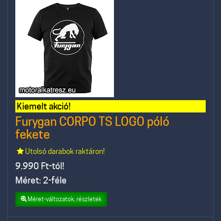
Kiemelt akció!
Furygan CORPO TS LOGO póló
fekete
Utolsó darabok raktáron!
9.990
Ft-tól!
Méret: 2-féle
Méret-változatok, részletek