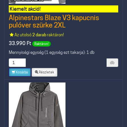
Kiemelt akció!
Alpinestars Blaze V3 kapucnis
pulóver szürke 2XL
Az utolsó
2 darab
raktáron!
33.990
Ft
Raktáron!
Mennyiségi egység (1 egység ezt takarja): 1 db
db
Kosárba
Részletek