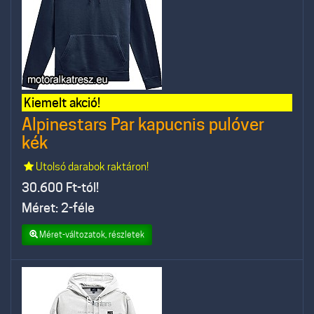
Kiemelt akció!
Alpinestars Par kapucnis pulóver
kék
Utolsó darabok raktáron!
30.600
Ft-tól!
Méret: 2-féle
Méret-változatok, részletek