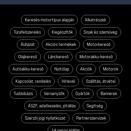
Keresés motortípus alapján
Alkatrészek
Túrafelszerelés
Kiegészítők
Sisak és szemüveg
Ruházat
Akciós termékek
Motorkereső
Olajkereső
Lánckereső
Motorakku-kereső
Autóakku-kereső
Nyitólap
Akciók
Motorok
Kapcsolat, rendelés
Hírlevél
Szállítás, átvétel
Tudásbázis
Versenyzők
Gyártók
Bannerek
ÁSZF, adatkezelés, jótállás
Segítség
Szerzői jogi nyilatkozat
Partnerszervizek
14 napos elállás