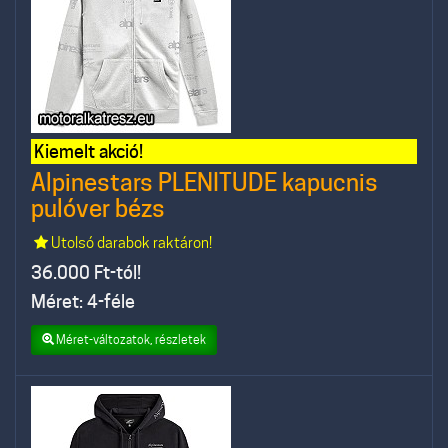
Kiemelt akció!
Alpinestars PLENITUDE kapucnis
pulóver bézs
Utolsó darabok raktáron!
36.000
Ft-tól!
Méret: 4-féle
Méret-változatok, részletek