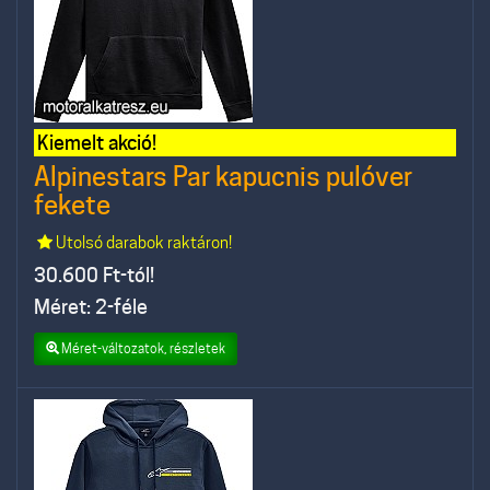
Kiemelt akció!
Alpinestars Par kapucnis pulóver
fekete
Utolsó darabok raktáron!
30.600
Ft-tól!
Méret: 2-féle
Méret-változatok, részletek