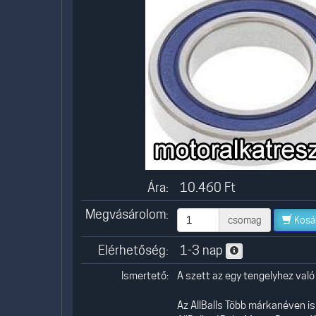
Ára:
10.460
Ft
Megvásárolom:
csomag
Kosá
Elérhetőség:
1-3 nap
Ismertető:
A szett az egy tengelyhez való
Az AllBalls Több márkanéven is 