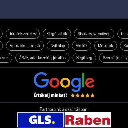
Túrafelszerelés
Kiegészítők
Sisak és szemüveg
Ruh
Autóakku-kereső
Nyitólap
Akciók
Motorok
Ka
nerek
ÁSZF, adatkezelés, jótállás
Segítség
Szerzői jogi ny
Partnereink a szállításban: