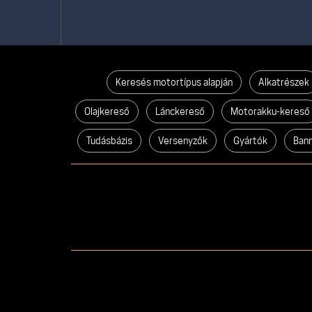
Keresés motortípus alapján
Alkatrészek
Olajkereső
Lánckereső
Motorakku-kereső
Tudásbázis
Versenyzők
Gyártók
Ban