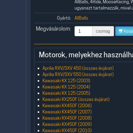
AllBalls, 4Ride, MooseRacing, 
ugyanazt tartalmazzák, mivel 
Gyártó:
AllBalls
Megvásárolom:
csomag
Kosá
Motorok, melyekhez használh
Aprilia RXV/SXV 450 (összes évjárat)
Aprilia RXV/SXV 550 (összes évjárat)
Kawasaki KX 125 (2003)
Kawasaki KX 125 (2004)
Kawasaki KX 125 (2005)
Kawasaki KX250F (összes évjárat)
Kawasaki KX450F (2006)
Kawasaki KX450F (2007)
Kawasaki KX450F (2008)
Kawasaki KX450F (2009)
Kawasaki KX450F (2010)