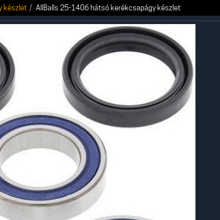
 készlet
AllBalls 25-1406 hátsó kerékcsapágy készlet