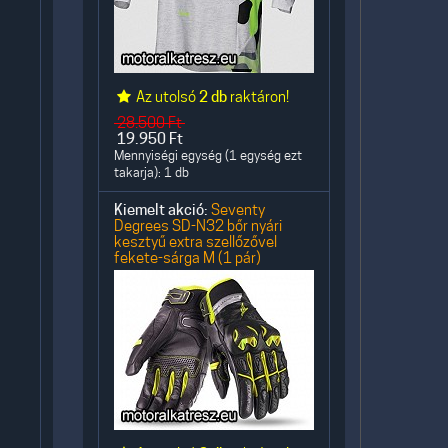
Az utolsó
2 db
raktáron!
28.500
Ft
19.950
Ft
Mennyiségi egység (1 egység ezt
takarja): 1 db
Kiemelt akció:
Seventy
Degrees SD-N32 bőr nyári
kesztyű extra szellőzővel
fekete-sárga M (1 pár)