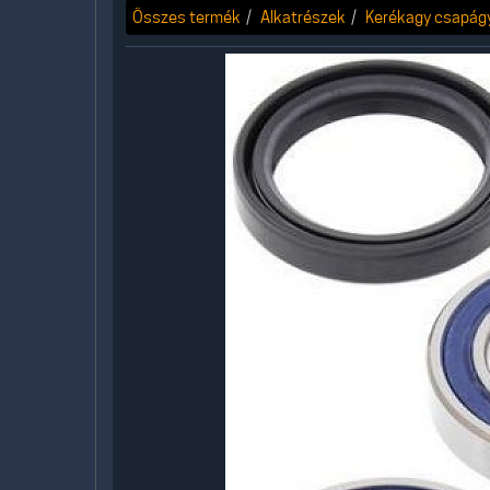
Összes termék
Alkatrészek
Kerékagy csapágy