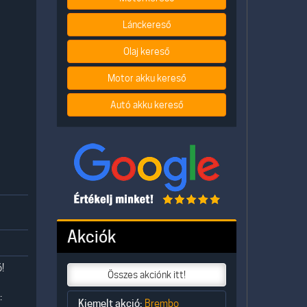
Lánckereső
Olaj kereső
Motor akku kereső
Autó akku kereső
Akciók
!
Összes akciónk itt!
:
Kiemelt akció:
Brembo