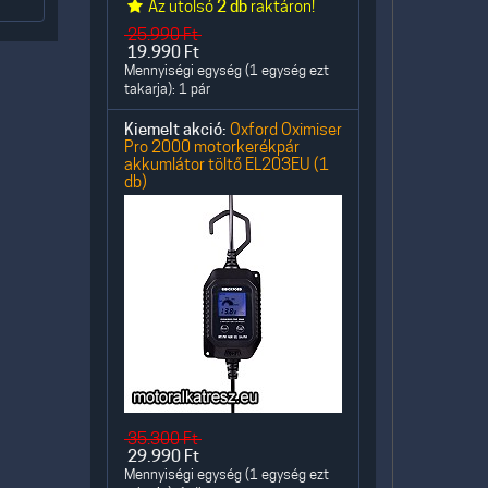
Az utolsó
2 db
raktáron!
25.990
Ft
19.990
Ft
Mennyiségi egység (1 egység ezt
takarja): 1 pár
Kiemelt akció:
Oxford Oximiser
Pro 2000 motorkerékpár
akkumlátor töltő EL203EU (1
db)
35.300
Ft
29.990
Ft
Mennyiségi egység (1 egység ezt