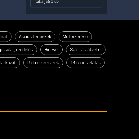
takarja): 1 db
ázat
Akciós termékek
Motorkereső
pcsolat, rendelés
Hírlevél
Szállítás, átvétel
ilatkozat
Partnerszervizek
14 napos elállás