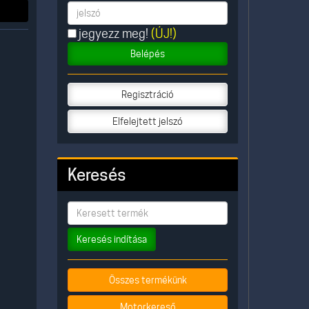
jegyezz meg!
(ÚJ!)
Belépés
Regisztráció
Elfelejtett jelszó
Keresés
Keresés indítása
Összes termékünk
Motorkereső