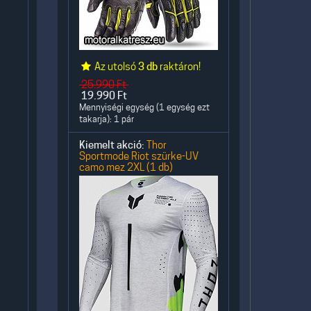
Az utolsó
3 db
raktáron!
25.990
Ft
19.990
Ft
Mennyiségi egység (1 egység ezt
takarja): 1 pár
Kiemelt akció:
Thor
Sportmode Riot szürke-UV
camo mez 2XL (1 db)