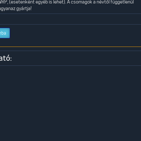
WRP, (esetenként egyéb is lehet). A csomagok a névtől függetlenül
ugyanaz gyártja!
rba
ató: