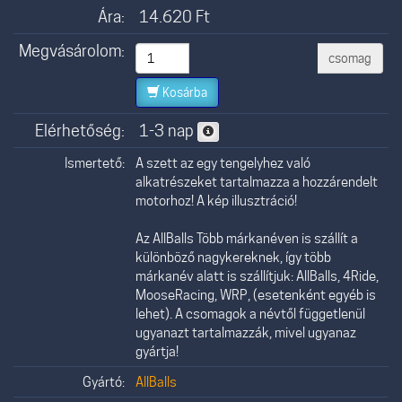
Ára:
14.620
Ft
Megvásárolom:
csomag
Kosárba
Elérhetőség:
1-3 nap
Ismertető:
A szett az egy tengelyhez való
alkatrészeket tartalmazza a hozzárendelt
motorhoz! A kép illusztráció!
Az AllBalls Több márkanéven is szállít a
különböző nagykereknek, így több
márkanév alatt is szállítjuk: AllBalls, 4Ride,
MooseRacing, WRP, (esetenként egyéb is
lehet). A csomagok a névtől függetlenül
ugyanazt tartalmazzák, mivel ugyanaz
gyártja!
Gyártó:
AllBalls