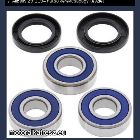
AllBalls 25-1154 hátsó kerékcsapágy készlet