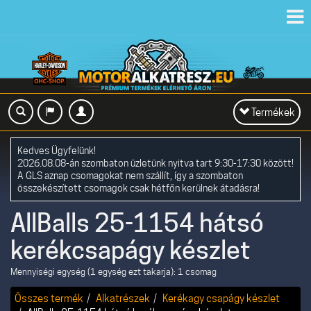
Toggl
navig
Toggle
Termékek
navigation
Kedves Ügyfelünk!
2026.08.08-án szombaton üzletünk nyitva tart 9:30-17:30 között!
A GLS aznap csomagokat nem szállít, így a szombaton
összekészített csomagok csak hétfőn kerülnek átadásra!
AllBalls 25-1154 hátsó
kerékcsapágy készlet
Mennyiségi egység (1 egység ezt takarja): 1 csomag
Összes termék
Alkatrészek
Kerékagy csapágy készlet