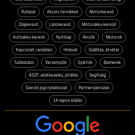
Ruházat
Akciós termékek
Motorkereső
Olajkereső
Lánckereső
Motorakku-kereső
Autóakku-kereső
Nyitólap
Akciók
Motorok
Kapcsolat, rendelés
Hírlevél
Szállítás, átvétel
Tudásbázis
Versenyzők
Gyártók
Bannerek
ÁSZF, adatkezelés, jótállás
Segítség
Szerzői jogi nyilatkozat
Partnerszervizek
14 napos elállás