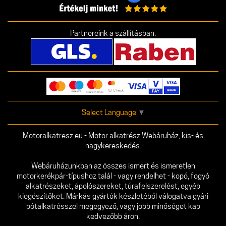
Partnereink a szállításban:
Select Language
▼
Motoralkatresz.eu - Motor alkatrész Webáruház, kis- és
nagykereskedés.
Webáruházunkban az összes ismert és ismeretlen
motorkerékpár-típushoz talál - vagy rendelhet - kopó, fogyó
alkatrészeket, ápolószereket, túrafelszerelést, egyéb
kiegészítőket. Márkás gyártók készletéből válogatva gyári
pótalkatrésszel megegyező, vagy jobb minőséget kap
kedvezőbb áron.