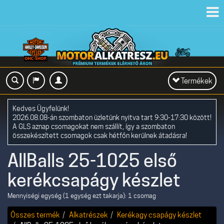
Toggl
navig
Toggle
Termékek
navigation
Kedves Ügyfelünk!
2026.08.08-án szombaton üzletünk nyitva tart 9:30-17:30 között!
A GLS aznap csomagokat nem szállít, így a szombaton
összekészített csomagok csak hétfőn kerülnek átadásra!
AllBalls 25-1025 első
kerékcsapágy készlet
Mennyiségi egység (1 egység ezt takarja): 1 csomag
Összes termék
Alkatrészek
Kerékagy csapágy készlet