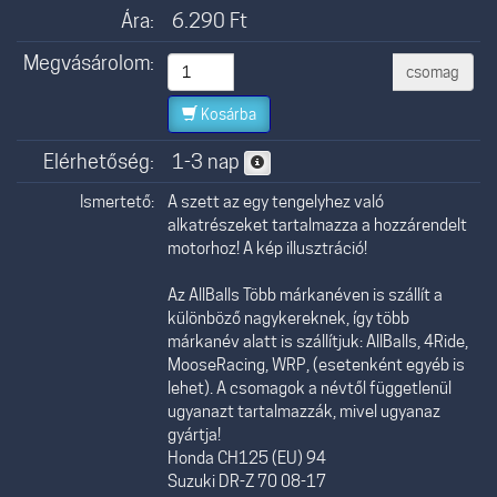
Ára:
6.290
Ft
Megvásárolom:
csomag
Kosárba
Elérhetőség:
1-3 nap
Ismertető:
A szett az egy tengelyhez való
alkatrészeket tartalmazza a hozzárendelt
motorhoz! A kép illusztráció!
Az AllBalls Több márkanéven is szállít a
különböző nagykereknek, így több
márkanév alatt is szállítjuk: AllBalls, 4Ride,
MooseRacing, WRP, (esetenként egyéb is
lehet). A csomagok a névtől függetlenül
ugyanazt tartalmazzák, mivel ugyanaz
gyártja!
Honda CH125 (EU) 94
Suzuki DR-Z 70 08-17