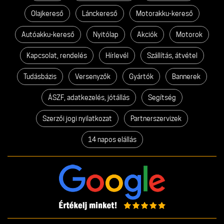
Olajkereső
Lánckereső
Motorakku-kereső
Autóakku-kereső
Nyitólap
Akciók
Motorok
Kapcsolat, rendelés
Hírlevél
Szállítás, átvétel
Tudásbázis
Versenyzők
Gyártók
Bannerek
ÁSZF, adatkezelés, jótállás
Segítség
Szerzői jogi nyilatkozat
Partnerszervizek
14 napos elállás