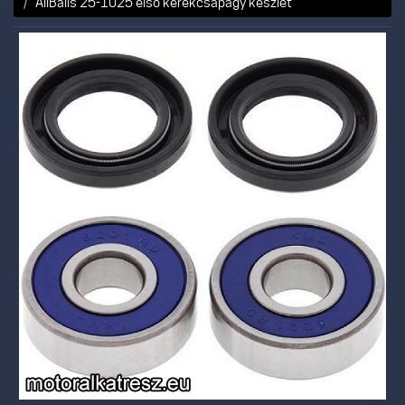
AllBalls 25-1025 első kerékcsapágy készlet