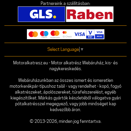
Partnereink a szállításban:
Select Language
▼
Motoralkatresz.eu - Motor alkatrész Webáruház, kis- és
nagykereskedés.
Webáruházunkban az összes ismert és ismeretlen
motorkerékpár-típushoz talál - vagy rendelhet - kopó, fogyó
alkatrészeket, ápolószereket, túrafelszerelést, egyéb
kiegészítőket. Márkás gyártók készletéből válogatva gyári
pótalkatrésszel megegyező, vagy jobb minőséget kap
kedvezőbb áron.
© 2013-2026, minden jog fenntartva.