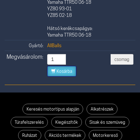
Yamaha TTR50 06-18
YZ80 93-01
YZ85 02-18
Hátsó kerékcsapágya:
Yamaha TTR50 06-18
Gyártó:
AllBalls
Megvásárolom:
csomag
Kosárba
Keresés motortípus alapján
Alkatrészek
Túrafelszerelés
Kiegészítők
Sisak és szemüveg
Ruházat
Akciós termékek
Motorkereső