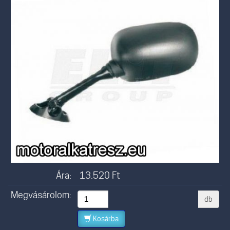
Ára:
13.520
Ft
Megvásárolom:
db
Kosárba