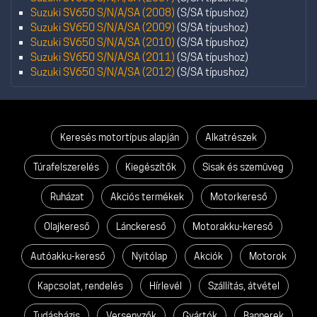
Suzuki SV650 S/N/A/SA (2008)
(S/SA típushoz)
Suzuki SV650 S/N/A/SA (2009)
(S/SA típushoz)
Suzuki SV650 S/N/A/SA (2010)
(S/SA típushoz)
Suzuki SV650 S/N/A/SA (2011)
(S/SA típushoz)
Suzuki SV650 S/N/A/SA (2012)
(S/SA típushoz)
Keresés motortípus alapján
Alkatrészek
Túrafelszerelés
Kiegészítők
Sisak és szemüveg
Ruházat
Akciós termékek
Motorkereső
Olajkereső
Lánckereső
Motorakku-kereső
Autóakku-kereső
Nyitólap
Akciók
Motorok
Kapcsolat, rendelés
Hírlevél
Szállítás, átvétel
Tudásbázis
Versenyzők
Gyártók
Bannerek