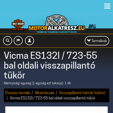
Toggl
navig
Toggle
Termékek
navigation
Vicma ES132I / 723-55
bal oldali visszapillantó
tükör
Mennyiségi egység (1 egység ezt takarja): 1 db
Összes termék
Alkatrészek
Visszapillantó tükrök (tükör)
Vicma ES132I / 723-55 bal oldali visszapillantó tükör