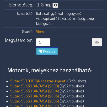
Elérhetőség:
1-3 nap
Ismertető:
Bal oldali, gyárival megegyező
visszapillantó tükör. Jó minőség, szép
kidolgozás.
Gyártó:
Vicma
Megvásárolom:
db
Kosárba
Motorok, melyekhez használható:
Suzuki SV1000 S/N (összes évjárat)
(S típushoz)
Suzuki SV650 S/N/A/SA (2003)
(S/SA típushoz)
Suzuki SV650 S/N/A/SA (2004)
(S/SA típushoz)
Suzuki SV650 S/N/A/SA (2005)
(S/SA típushoz)
Suzuki SV650 S/N/A/SA (2006)
(S/SA típushoz)
Suzuki SV650 S/N/A/SA (2007)
(S/SA típushoz)