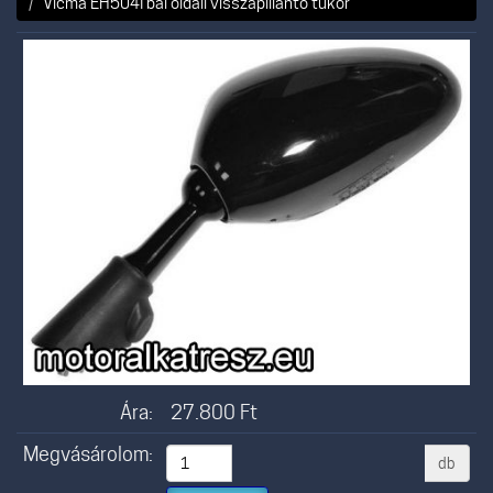
Vicma EH504I bal oldali visszapillantó tükör
Ára:
27.800
Ft
Megvásárolom:
db