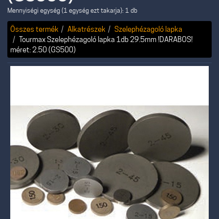
Mennyiségi egység (1 egység ezt takarja): 1 db
Összes termék
Alkatrészek
Szelephézagoló lapka
Tourmax Szelephézagoló lapka 1db 29.5mm !DARABOS!
méret: 2.50 (GS500)