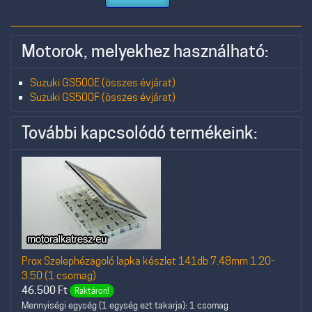
Motorok, melyekhez használható:
Suzuki GS500E (összes évjárat)
Suzuki GS500F (összes évjárat)
További kapcsolódó termékeink:
Prox Szelephézagoló lapka készlet 141db 7.48mm 1.20-
3.50 (1 csomag)
46.500
Ft
Raktáron!
Mennyiségi egység (1 egység ezt takarja): 1 csomag