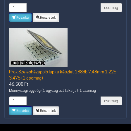
csomag
Kosárba
Részletek
Prox Szelephézagoló lapka készlet 138db 7.48mm 1.225-
3.475 (1 csomag)
46.500
Ft
Mennyiségi egység (1 egység ezt takarja): 1 csomag
csomag
Kosárba
Részletek