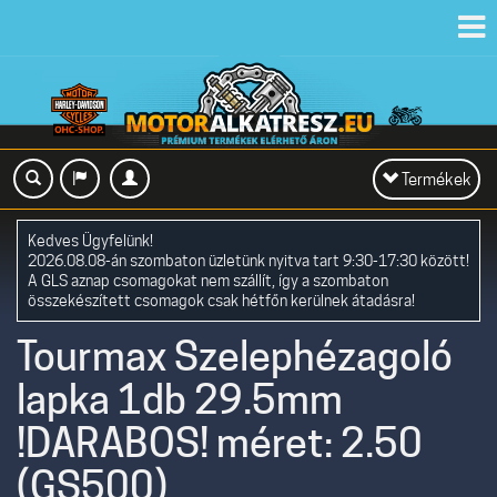
Toggl
navig
Toggle
Termékek
navigation
Kedves Ügyfelünk!
2026.08.08-án szombaton üzletünk nyitva tart 9:30-17:30 között!
A GLS aznap csomagokat nem szállít, így a szombaton
összekészített csomagok csak hétfőn kerülnek átadásra!
Tourmax Szelephézagoló
lapka 1db 29.5mm
!DARABOS! méret: 2.50
(GS500)