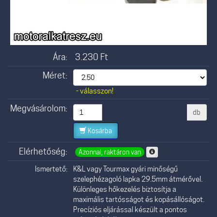
Ára:
3.230
Ft
Méret:
- válasszon!
Megvásárolom:
db
Kosárba
Elérhetőség:
Azonnal, raktáron van
Ismertető:
K&L vagy Tourmax gyári minőségű
szelephézagoló lapka 29.5mm átmérővel.
Különleges hőkezelés biztosítja a
maximális tartósságot és kopásállóságot.
Precíziós eljárással készült a pontos