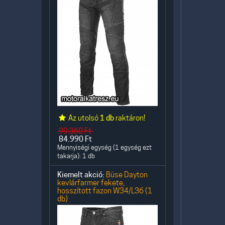
Az utolsó
1 db
raktáron!
99.360
Ft
84.990
Ft
Mennyiségi egység (1 egység ezt
takarja): 1 db
Kiemelt akció:
Büse Dayton
kevlárfarmer fekete,
hosszított fazon W34/L36 (1
db)