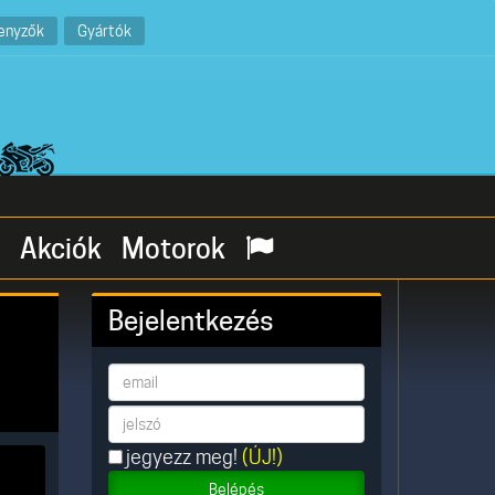
enyzők
Gyártók
Akciók
Motorok
Bejelentkezés
jegyezz meg!
(ÚJ!)
Belépés