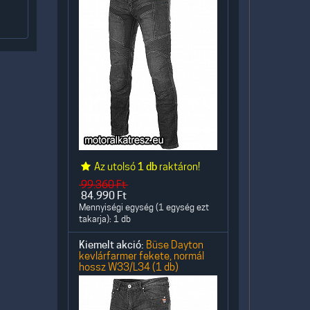
Az utolsó
1 db
raktáron!
99.360
Ft
84.990
Ft
Mennyiségi egység (1 egység ezt
takarja): 1 db
Kiemelt akció:
Büse Dayton
kevlárfarmer fekete, normál
hossz W33/L34 (1 db)