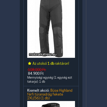
Az utolsó
1 db
raktáron!
108.000
Ft
84.900
Ft
Mennyiségi egység (1 egység ezt
takarja): 1 db
Kiemelt akció:
Büse Highland
férfi túranadrág fekete
2XL(56) (1 db)