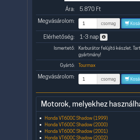
Ára:
5.870
Ft
Megvásárolom:
csomag
Kosá
Elérhetőség:
1-3 nap
Ismertető:
Karburátor felújító készlet. Ta
gyártmány!
Gyártó:
Tourmax
Megvásárolom:
csomag
Kosá
Motorok, melyekhez használh
Honda VT600C Shadow (1999)
Honda VT600C Shadow (2000)
Honda VT600C Shadow (2001)
Honda VT600C Shadow (2002)