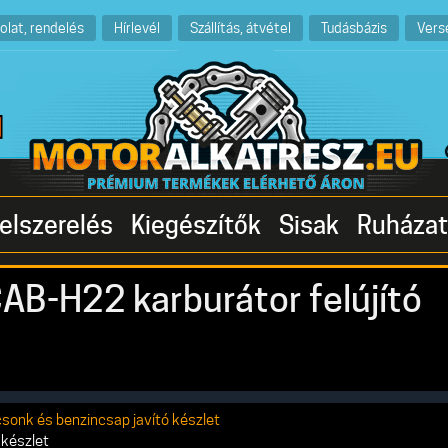
olat, rendelés
Hírlevél
Szállítás, átvétel
Tudásbázis
Vers
elszerelés
Kiegészítők
Sisak
Ruházat
AB-H22 karburátor felújító
csonk és benzincsap javító készlet
 készlet