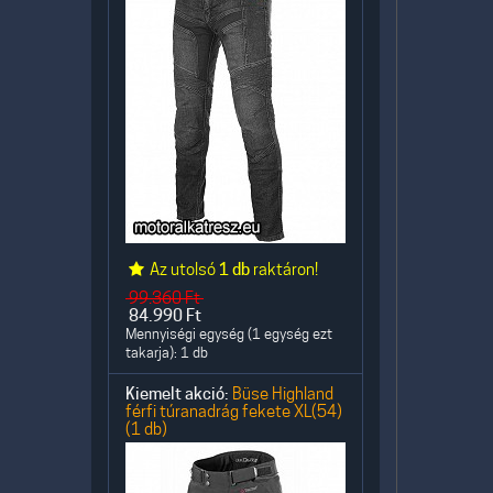
Az utolsó
1 db
raktáron!
99.360
Ft
84.990
Ft
Mennyiségi egység (1 egység ezt
takarja): 1 db
Kiemelt akció:
Büse Highland
férfi túranadrág fekete XL(54)
(1 db)