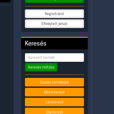
Regisztráció
Elfelejtett jelszó
Keresés
Keresés indítása
Összes termékünk
Motorkereső
Lánckereső
Olaj kereső