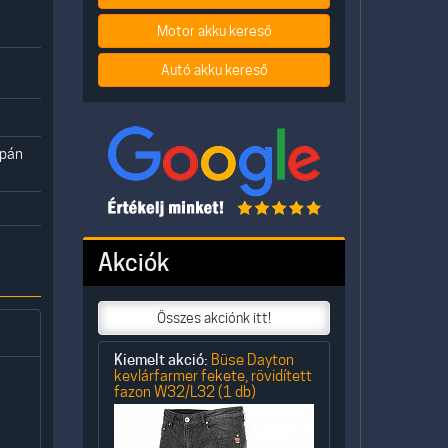
Motor akku kereső
Autó akku kereső
apán
Akciók
Összes akciónk itt!
Kiemelt akció:
Büse Dayton
kevlárfarmer fekete, rövidített
fazon W32/L32 (1 db)