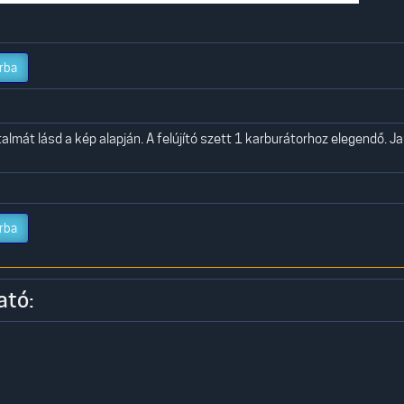
rba
rtalmát lásd a kép alapján. A felújító szett 1 karburátorhoz elegendő. J
rba
ató: