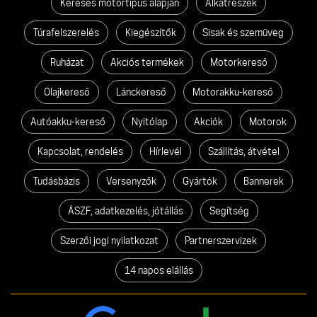
Keresés motortípus alapján
Alkatrészek
Túrafelszerelés
Kiegészítők
Sisak és szemüveg
Ruházat
Akciós termékek
Motorkereső
Olajkereső
Lánckereső
Motorakku-kereső
Autóakku-kereső
Nyitólap
Akciók
Motorok
Kapcsolat, rendelés
Hírlevél
Szállítás, átvétel
Tudásbázis
Versenyzők
Gyártók
Bannerek
ÁSZF, adatkezelés, jótállás
Segítség
Szerzői jogi nyilatkozat
Partnerszervizek
14 napos elállás