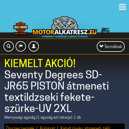
Toggl
navig
Toggle
Termékek
navigation
KIEMELT AKCIÓ!
Seventy Degrees SD-
JR65 PISTON átmeneti
textildzseki fekete-
szürke-UV 2XL
Mennyiségi egység (1 egység ezt takarja): 1 db
Összes termék
Ruházat
Kabát (nyári, átmeneti, téli)