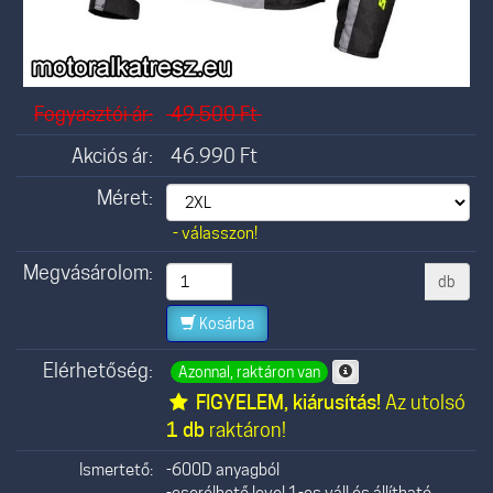
Fogyasztói ár:
49.500
Ft
Akciós ár:
46.990
Ft
Méret:
- válasszon!
Megvásárolom:
db
Kosárba
Elérhetőség:
Azonnal, raktáron van
FIGYELEM, kiárusítás!
Az utolsó
1 db
raktáron!
Ismertető:
-600D anyagból
-cserélhető level 1-es váll és állítható