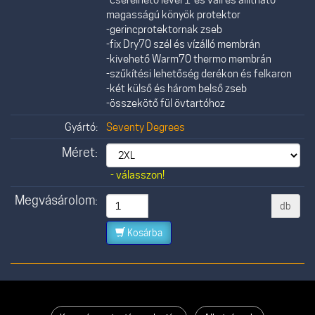
magasságú könyök protektor
-gerincprotektornak zseb
-fix Dry70 szél és vízálló membrán
-kivehető Warm70 thermo membrán
-szűkítési lehetőség derékon és felkaron
-két külső és három belső zseb
-összekötő fül övtartóhoz
Gyártó:
Seventy Degrees
Méret:
- válasszon!
Megvásárolom:
db
Kosárba