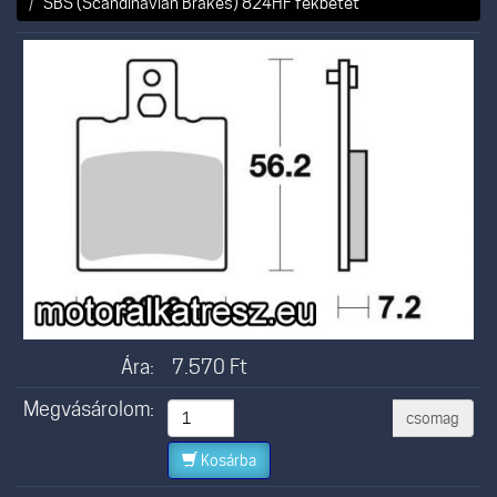
SBS (Scandinavian Brakes) 824HF fékbetét
Ára:
7.570
Ft
Megvásárolom:
csomag
Kosárba