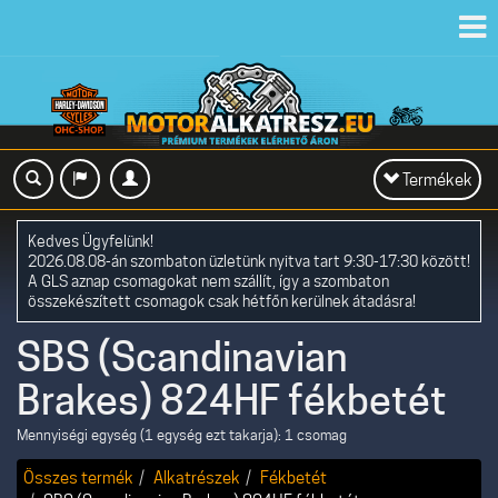
Toggl
navig
Toggle
Termékek
navigation
Kedves Ügyfelünk!
2026.08.08-án szombaton üzletünk nyitva tart 9:30-17:30 között!
A GLS aznap csomagokat nem szállít, így a szombaton
összekészített csomagok csak hétfőn kerülnek átadásra!
SBS (Scandinavian
Brakes) 824HF fékbetét
Mennyiségi egység (1 egység ezt takarja): 1 csomag
Összes termék
Alkatrészek
Fékbetét