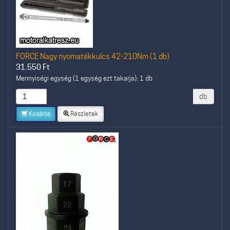
FORCE Nagy nyomatékkulcs 42-210Nm (1 db)
31.550
Ft
Mennyiségi egység (1 egység ezt takarja): 1 db
db
Kosárba
Részletek