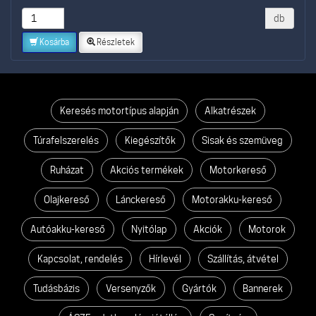
db
Kosárba
Részletek
Keresés motortípus alapján
Alkatrészek
Túrafelszerelés
Kiegészítők
Sisak és szemüveg
Ruházat
Akciós termékek
Motorkereső
Olajkereső
Lánckereső
Motorakku-kereső
Autóakku-kereső
Nyitólap
Akciók
Motorok
Kapcsolat, rendelés
Hírlevél
Szállítás, átvétel
Tudásbázis
Versenyzők
Gyártók
Bannerek