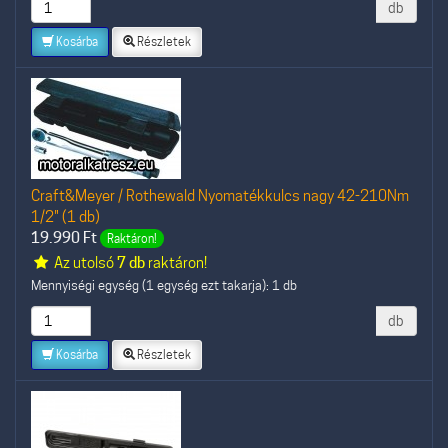
db
Kosárba
Részletek
Craft&Meyer / Rothewald Nyomatékkulcs nagy 42-210Nm
1/2" (1 db)
19.990
Ft
Raktáron!
Az utolsó
7 db
raktáron!
Mennyiségi egység (1 egység ezt takarja): 1 db
db
Kosárba
Részletek