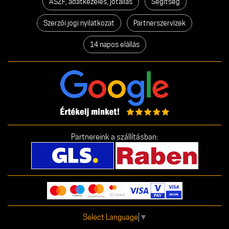
ÁSZF, adatkezelés, jótállás
Segítség
Szerzői jogi nyilatkozat
Partnerszervizek
14 napos elállás
Partnereink a szállításban:
Select Language
▼