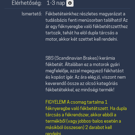
Elérhetőség:
1-3 nap
Ismertető:
Fékbetéteinkhez részletes magyarázat a
tudásbázis fenti menüsorban található! Az
ár egy féknyeregbe való fékbetétszetthez
tartozik, tehát ha elöl dupla tárcsás a
motor, akkor két szettet kell rendelni.
SBS (Scandinavian Brakes) kerámia
fékbetét. Általában ez a motorok gyári
megfelelője, azzal megegyező fékhatást
és kopást ígér. Az ára elég jó, viszont nem
keverendő össze az olcsó kategóriás
fékbetétekkel, ez minőségi termék!
FIGYELEM! A csomag tartalma 1
féknyeregbe való fékbetétszett. Ha dupla
tárcsás a fékrendszer, akkor ebből a
termékből (vagy jobbos-balos esetén a
másikból összesen) 2 darabot kell
rendelni.