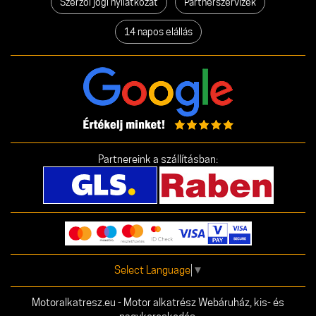
Szerzői jogi nyilatkozat
Partnerszervizek
14 napos elállás
Partnereink a szállításban:
Select Language
▼
Motoralkatresz.eu - Motor alkatrész Webáruház, kis- és