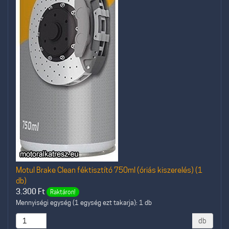
Motul Brake Clean féktisztító 750ml (óriás kiszerelés) (1
db)
3.300
Ft
Raktáron!
Mennyiségi egység (1 egység ezt takarja): 1 db
db