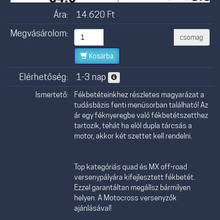
Ára:
14.620
Ft
Megvásárolom:
csomag
Kosárba
Elérhetőség:
1-3 nap
Ismertető:
Fékbetéteinkhez részletes magyarázat a
tudásbázis fenti menüsorban található! Az
ár egy féknyeregbe való fékbetétszetthez
tartozik, tehát ha elöl dupla tárcsás a
motor, akkor két szettet kell rendelni.
Top kategóriás quad és MX off-road
versenypályára kifejlesztett fékbetét.
Ezzel garantáltan megállsz bármilyen
helyen. A Motocross versenyzők
ajánlásával!