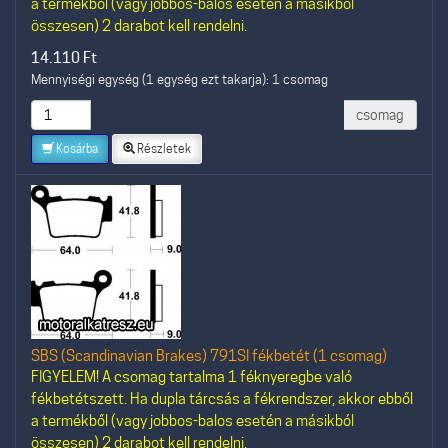
a termékből (vagy jobbos-balos esetén a másikból
összesen) 2 darabot kell rendelni.
14.110
Ft
Mennyiségi egység (1 egység ezt takarja): 1 csomag
csomag
Kosárba
Részletek
SBS (Scandinavian Brakes) 791SI fékbetét (1 csomag)
FIGYELEM! A csomag tartalma 1 féknyeregbe való
fékbetétszett. Ha dupla tárcsás a fékrendszer, akkor ebből
a termékből (vagy jobbos-balos esetén a másikból
összesen) 2 darabot kell rendelni.