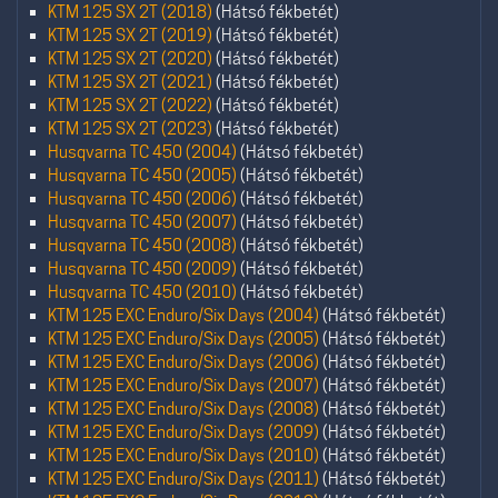
KTM 125 SX 2T (2018)
(Hátsó fékbetét)
KTM 125 SX 2T (2019)
(Hátsó fékbetét)
KTM 125 SX 2T (2020)
(Hátsó fékbetét)
KTM 125 SX 2T (2021)
(Hátsó fékbetét)
KTM 125 SX 2T (2022)
(Hátsó fékbetét)
KTM 125 SX 2T (2023)
(Hátsó fékbetét)
Husqvarna TC 450 (2004)
(Hátsó fékbetét)
Husqvarna TC 450 (2005)
(Hátsó fékbetét)
Husqvarna TC 450 (2006)
(Hátsó fékbetét)
Husqvarna TC 450 (2007)
(Hátsó fékbetét)
Husqvarna TC 450 (2008)
(Hátsó fékbetét)
Husqvarna TC 450 (2009)
(Hátsó fékbetét)
Husqvarna TC 450 (2010)
(Hátsó fékbetét)
KTM 125 EXC Enduro/Six Days (2004)
(Hátsó fékbetét)
KTM 125 EXC Enduro/Six Days (2005)
(Hátsó fékbetét)
KTM 125 EXC Enduro/Six Days (2006)
(Hátsó fékbetét)
KTM 125 EXC Enduro/Six Days (2007)
(Hátsó fékbetét)
KTM 125 EXC Enduro/Six Days (2008)
(Hátsó fékbetét)
KTM 125 EXC Enduro/Six Days (2009)
(Hátsó fékbetét)
KTM 125 EXC Enduro/Six Days (2010)
(Hátsó fékbetét)
KTM 125 EXC Enduro/Six Days (2011)
(Hátsó fékbetét)