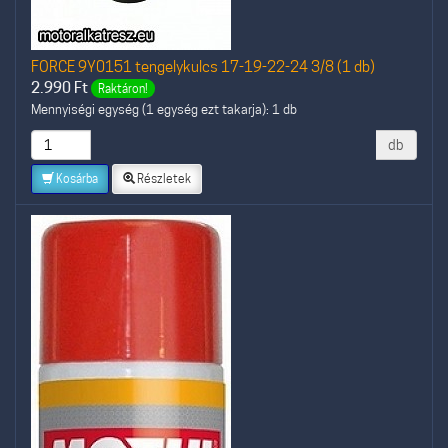
FORCE 9Y0151 tengelykulcs 17-19-22-24 3/8 (1 db)
2.990
Ft
Raktáron!
Mennyiségi egység (1 egység ezt takarja): 1 db
db
Kosárba
Részletek