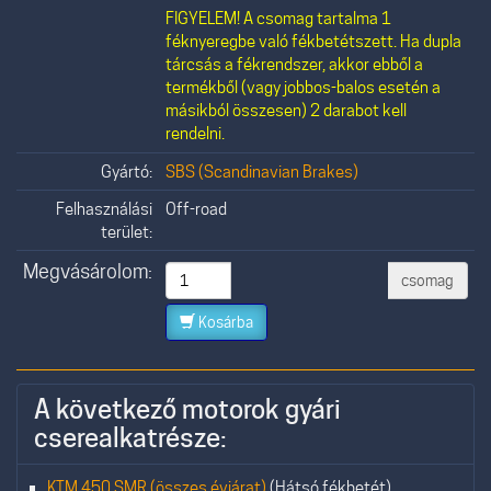
FIGYELEM! A csomag tartalma 1
féknyeregbe való fékbetétszett. Ha dupla
tárcsás a fékrendszer, akkor ebből a
termékből (vagy jobbos-balos esetén a
másikból összesen) 2 darabot kell
rendelni.
Gyártó:
SBS (Scandinavian Brakes)
Felhasználási
Off-road
terület:
Megvásárolom:
csomag
Kosárba
A következő motorok gyári
cserealkatrésze:
KTM 450 SMR (összes évjárat)
(Hátsó fékbetét)