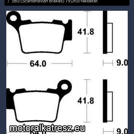
SBS (Scandinavian Brakes) 791RSI fékbetét