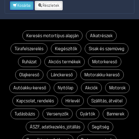
Kosárba
Részletek
Keresés motortípus alapján
Alkatrészek
Túrafelszerelés
Kiegészítők
Sisak és szemüveg
Ruházat
Akciós termékek
Motorkereső
Olajkereső
Lánckereső
Motorakku-kereső
Autóakku-kereső
Nyitólap
Akciók
Motorok
Kapcsolat, rendelés
Hírlevél
Szállítás, átvétel
Tudásbázis
Versenyzők
Gyártók
Bannerek
ÁSZF, adatkezelés, jótállás
Segítség