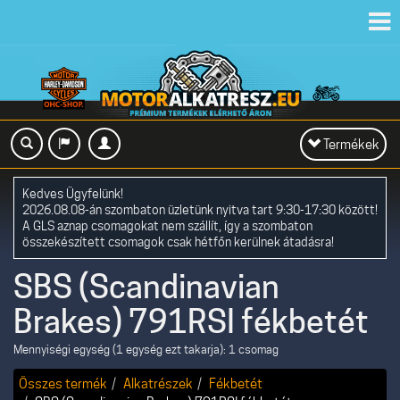
Toggl
navig
Toggle
Termékek
navigation
Kedves Ügyfelünk!
2026.08.08-án szombaton üzletünk nyitva tart 9:30-17:30 között!
A GLS aznap csomagokat nem szállít, így a szombaton
összekészített csomagok csak hétfőn kerülnek átadásra!
SBS (Scandinavian
Brakes) 791RSI fékbetét
Mennyiségi egység (1 egység ezt takarja): 1 csomag
Összes termék
Alkatrészek
Fékbetét