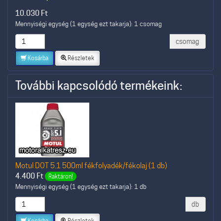
10.030
Ft
Mennyiségi egység (1 egység ezt takarja): 1 csomag
csomag
Kosárba
Részletek
További kapcsolódó termékeink:
Motul DOT 5.1 500ml fékfolyadék/fékolaj (1 db)
4.400
Ft
Raktáron!
Mennyiségi egység (1 egység ezt takarja): 1 db
db
Kosárba
Részletek