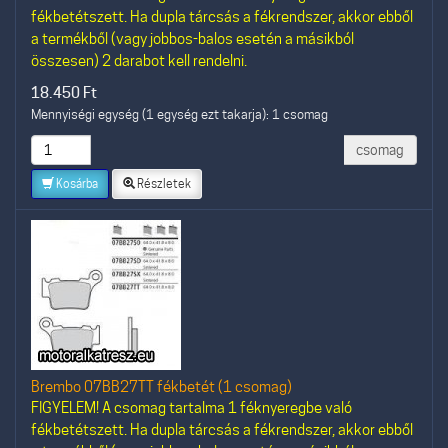
fékbetétszett. Ha dupla tárcsás a fékrendszer, akkor ebből
a termékből (vagy jobbos-balos esetén a másikból
összesen) 2 darabot kell rendelni.
18.450
Ft
Mennyiségi egység (1 egység ezt takarja): 1 csomag
csomag
Kosárba
Részletek
Brembo 07BB27TT fékbetét (1 csomag)
FIGYELEM! A csomag tartalma 1 féknyeregbe való
fékbetétszett. Ha dupla tárcsás a fékrendszer, akkor ebből