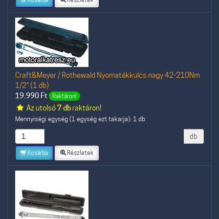
Craft&Meyer / Rothewald Nyomatékkulcs nagy 42-210Nm
1/2" (1 db)
19.990
Ft
Raktáron!
Az utolsó
7 db
raktáron!
Mennyiségi egység (1 egység ezt takarja): 1 db
db
Kosárba
Részletek