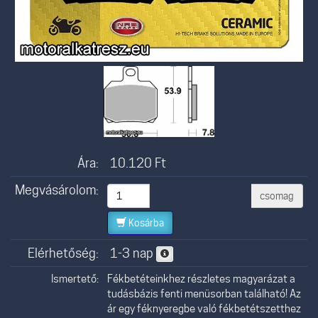
Ára:
10.120
Ft
Megvásárolom:
csomag
Kosárba
Elérhetőség:
1-3 nap
Ismertető:
Fékbetéteinkhez részletes magyarázat a
tudásbázis fenti menüsorban található! Az
ár egy féknyeregbe való fékbetétszetthez