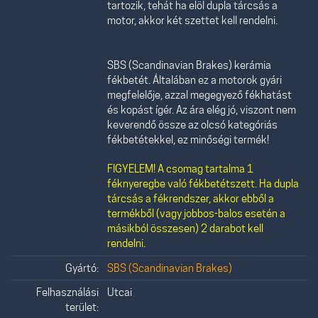
tartozik, tehát ha elöl dupla tárcsás a
motor, akkor két szettet kell rendelni.
SBS (Scandinavian Brakes) kerámia
fékbetét. Általában ez a motorok gyári
megfelelője, azzal megegyező fékhatást
és kopást ígér. Az ára elég jó, viszont nem
keverendő össze az olcsó kategóriás
fékbetétekkel, ez minőségi termék!
FIGYELEM! A csomag tartalma 1
féknyeregbe való fékbetétszett. Ha dupla
tárcsás a fékrendszer, akkor ebből a
termékből (vagy jobbos-balos esetén a
másikból összesen) 2 darabot kell
rendelni.
Gyártó:
SBS (Scandinavian Brakes)
Felhasználási
Utcai
terület: