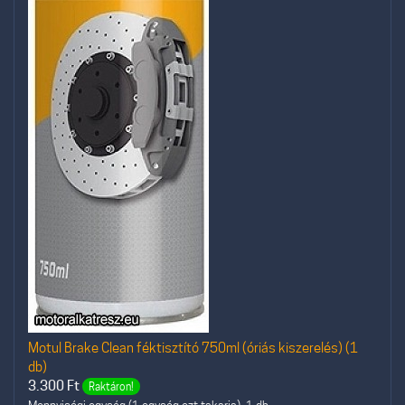
Motul Brake Clean féktisztító 750ml (óriás kiszerelés) (1
db)
3.300
Ft
Raktáron!
Mennyiségi egység (1 egység ezt takarja): 1 db