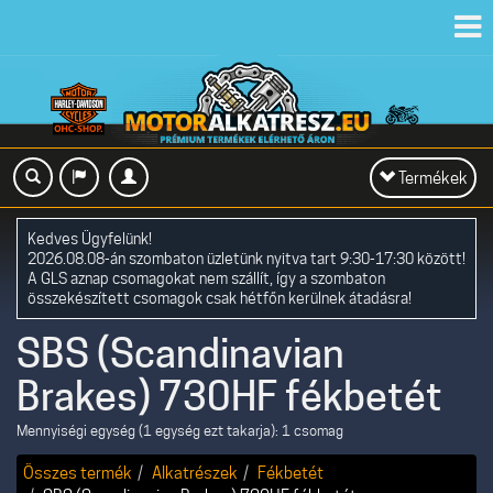
Toggl
navig
Toggle
Termékek
navigation
Kedves Ügyfelünk!
2026.08.08-án szombaton üzletünk nyitva tart 9:30-17:30 között!
A GLS aznap csomagokat nem szállít, így a szombaton
összekészített csomagok csak hétfőn kerülnek átadásra!
SBS (Scandinavian
Brakes) 730HF fékbetét
Mennyiségi egység (1 egység ezt takarja): 1 csomag
Összes termék
Alkatrészek
Fékbetét