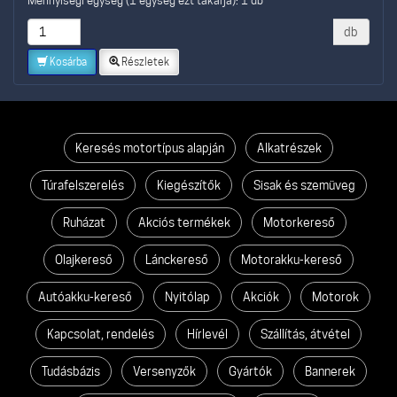
db
Kosárba
Részletek
Keresés motortípus alapján
Alkatrészek
Túrafelszerelés
Kiegészítők
Sisak és szemüveg
Ruházat
Akciós termékek
Motorkereső
Olajkereső
Lánckereső
Motorakku-kereső
Autóakku-kereső
Nyitólap
Akciók
Motorok
Kapcsolat, rendelés
Hírlevél
Szállítás, átvétel
Tudásbázis
Versenyzők
Gyártók
Bannerek