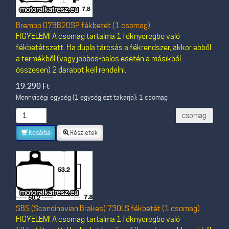
Brembo 07BB20SP fékbetét (1 csomag)
FIGYELEM! A csomag tartalma 1 féknyeregbe való
fékbetétszett. Ha dupla tárcsás a fékrendszer, akkor ebből
a termékből (vagy jobbos-balos esetén a másikból
összesen) 2 darabot kell rendelni.
19.290
Ft
Mennyiségi egység (1 egység ezt takarja): 1 csomag
csomag
Kosárba
Részletek
SBS (Scandinavian Brakes) 730LS fékbetét (1 csomag)
FIGYELEM! A csomag tartalma 1 féknyeregbe való