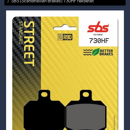
SBS (Scandinavian Brakes) 730HF fékbetét