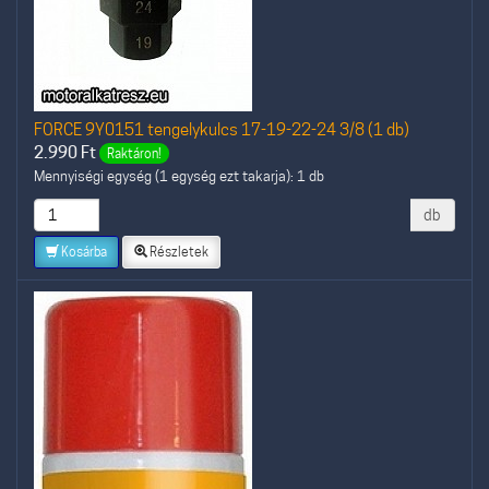
FORCE 9Y0151 tengelykulcs 17-19-22-24 3/8 (1 db)
2.990
Ft
Raktáron!
Mennyiségi egység (1 egység ezt takarja): 1 db
db
Kosárba
Részletek