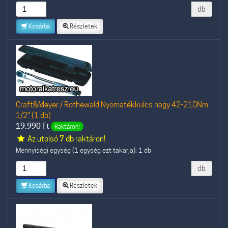
db
Kosárba
Részletek
Craft&Meyer / Rothewald Nyomatékkulcs nagy 42-210Nm
1/2" (1 db)
19.990
Ft
Raktáron!
Az utolsó
7 db
raktáron!
Mennyiségi egység (1 egység ezt takarja): 1 db
db
Kosárba
Részletek