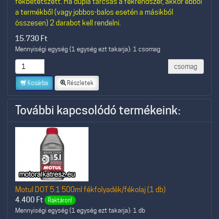
fékbetétszett. Ha dupla tárcsás a fékrendszer, akkor ebből
a termékből (vagy jobbos-balos esetén a másikból
összesen) 2 darabot kell rendelni.
15.730
Ft
Mennyiségi egység (1 egység ezt takarja): 1 csomag
csomag
Kosárba
Részletek
További kapcsolódó termékeink:
Motul DOT 5.1 500ml fékfolyadék/fékolaj (1 db)
4.400
Ft
Raktáron!
Mennyiségi egység (1 egység ezt takarja): 1 db