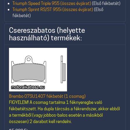
Triumph Speed Triple 955 (összes évjárat)
(Első fékbetét)
Triumph Sprint RS/ST 955i (összes évjárat)
(Első
fékbetét)
Csereszabatos (helyette
használható) termékek:
Brembo 07SU1407 fékbetét (1 csomag)
FIGYELEM! A csomag tartalma 1 féknyeregbe való
fékbetétszett. Ha dupla tárcsás a fékrendszer, akkor ebből
a termékből (vagy jobbos-balos esetén a másikból
összesen) 2 darabot kell rendelni.