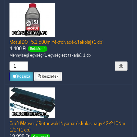
Motul DOT 5.1 500ml fékfolyadék/fékolaj (1 db)
4.400
Ft
Raktáron!
Mennyiségi egység (1 egység ezt takarja): 1 db
db
Kosárba
Részletek
Craft&Meyer / Rothewald Nyomatékkulcs nagy 42-210Nm
1/2" (1 db)
19.990
Ft
Raktáron!