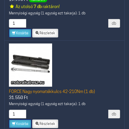
Az utolsó
7 db
raktáron!
Mennyiségi egység (1 egység ezt takarja): 1 db
db
Kosárba
Részletek
FORCE Nagy nyomatékkulcs 42-210Nm (1 db)
31.550
Ft
Mennyiségi egység (1 egység ezt takarja): 1 db
db
Kosárba
Részletek