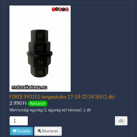
FORCE 9Y0151 tengelykulcs 17-19-22-24 3/8 (1 db)
2.990
Ft
Raktáron!
Mennyiségi egység (1 egység ezt takarja): 1 db
db
Kosárba
Részletek