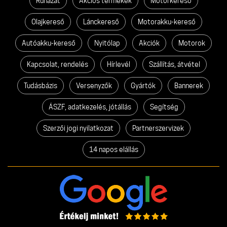
Ruházat
Akciós termékek
Motorkereső
Olajkereső
Lánckereső
Motorakku-kereső
Autóakku-kereső
Nyitólap
Akciók
Motorok
Kapcsolat, rendelés
Hírlevél
Szállítás, átvétel
Tudásbázis
Versenyzők
Gyártók
Bannerek
ÁSZF, adatkezelés, jótállás
Segítség
Szerzői jogi nyilatkozat
Partnerszervizek
14 napos elállás