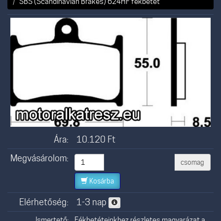
SBS (Scandinavian Brakes) 624HF fékbetét
Ára:
10.120
Ft
Megvásárolom:
csomag
Kosárba
Elérhetőség:
1-3 nap
Ismertető:
Fékbetéteinkhez részletes magyarázat a