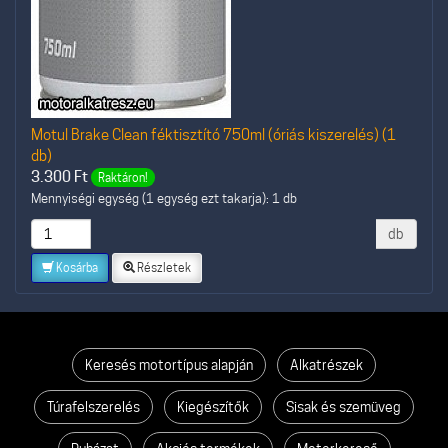
Motul Brake Clean féktisztító 750ml (óriás kiszerelés) (1
db)
3.300
Ft
Raktáron!
Mennyiségi egység (1 egység ezt takarja): 1 db
db
Kosárba
Részletek
Keresés motortípus alapján
Alkatrészek
Túrafelszerelés
Kiegészítők
Sisak és szemüveg