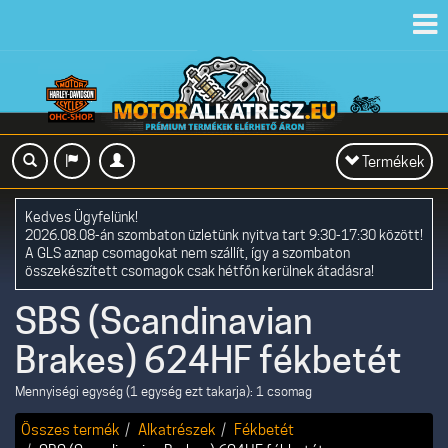
Toggl
navig
Toggle
Termékek
navigation
Kedves Ügyfelünk!
2026.08.08-án szombaton üzletünk nyitva tart 9:30-17:30 között!
A GLS aznap csomagokat nem szállít, így a szombaton
összekészített csomagok csak hétfőn kerülnek átadásra!
SBS (Scandinavian
Brakes) 624HF fékbetét
Mennyiségi egység (1 egység ezt takarja): 1 csomag
Összes termék
Alkatrészek
Fékbetét