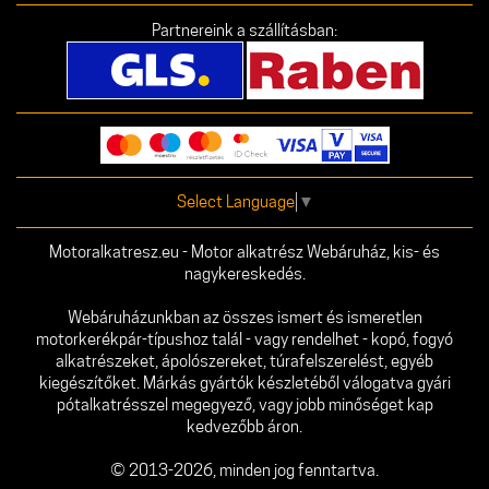
Partnereink a szállításban:
Select Language
▼
Motoralkatresz.eu - Motor alkatrész Webáruház, kis- és
nagykereskedés.
Webáruházunkban az összes ismert és ismeretlen
motorkerékpár-típushoz talál - vagy rendelhet - kopó, fogyó
alkatrészeket, ápolószereket, túrafelszerelést, egyéb
kiegészítőket. Márkás gyártók készletéből válogatva gyári
pótalkatrésszel megegyező, vagy jobb minőséget kap
kedvezőbb áron.
© 2013-2026, minden jog fenntartva.