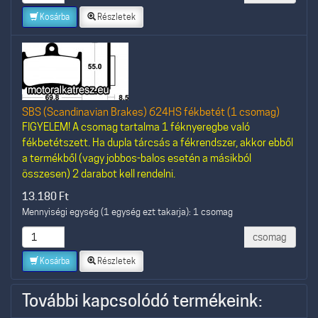
Kosárba
Részletek
SBS (Scandinavian Brakes) 624HS fékbetét (1 csomag)
FIGYELEM! A csomag tartalma 1 féknyeregbe való
fékbetétszett. Ha dupla tárcsás a fékrendszer, akkor ebből
a termékből (vagy jobbos-balos esetén a másikból
összesen) 2 darabot kell rendelni.
13.180
Ft
Mennyiségi egység (1 egység ezt takarja): 1 csomag
csomag
Kosárba
Részletek
További kapcsolódó termékeink: