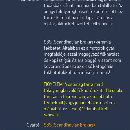
tudásbázis fenti menüsorban található! Az
ár egy féknyeregbe való fékbetétszetthez
tartozik, tehát ha elöl dupla tárcsás a
motor, akkor két szettet kell rendelni.
SBS (Scandinavian Brakes) kerámia
fékbetét. Általában ez a motorok gyári
megfelelője, azzal megegyező fékhatást
és kopást ígér. Az ára elég jó, viszont nem
keverendő össze az olcsó kategóriás
fékbetétekkel, ez minőségi termék!
FIGYELEM! A csomag tartalma 1
féknyeregbe való fékbetétszett. Ha dupla
tárcsás a fékrendszer, akkor ebből a
termékből (vagy jobbos-balos esetén a
másikból összesen) 2 darabot kell
rendelni.
Gyártó:
SBS (Scandinavian Brakes)