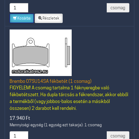
csomag
Kosárba
Részletek
Brembo 07SU14SA fékbetét (1 csomag)
FIGYELEM! A csomag tartalma 1 féknyeregbe való
fékbetétszett. Ha dupla tárcsás a fékrendszer, akkor ebből
a termékből (vagy jobbos-balos esetén a másikból
összesen) 2 darabot kell rendelni.
17.940
Ft
Mennyiségi egység (1 egység ezt takarja): 1 csomag
csomag