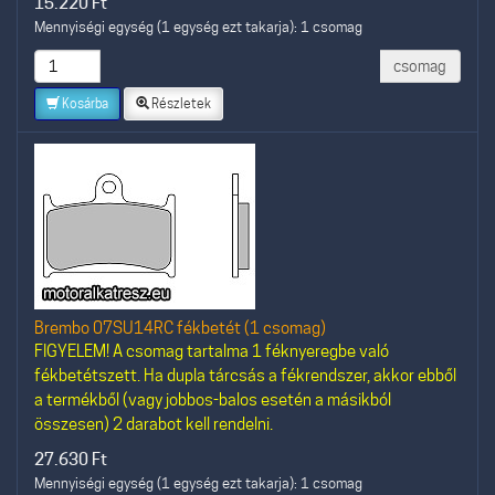
15.220
Ft
Mennyiségi egység (1 egység ezt takarja): 1 csomag
csomag
Kosárba
Részletek
Brembo 07SU14RC fékbetét (1 csomag)
FIGYELEM! A csomag tartalma 1 féknyeregbe való
fékbetétszett. Ha dupla tárcsás a fékrendszer, akkor ebből
a termékből (vagy jobbos-balos esetén a másikból
összesen) 2 darabot kell rendelni.
27.630
Ft
Mennyiségi egység (1 egység ezt takarja): 1 csomag