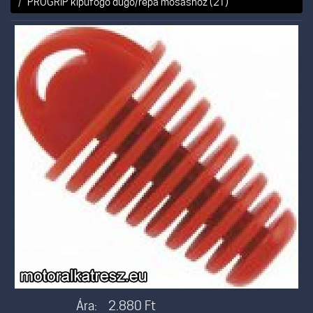
PROGRIP kipufogó dugó/répa mosáshoz (2T)
Ára:
2.880
Ft