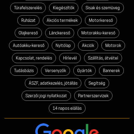
Túrafelszerelés
Kiegészítők
Sisak és szemüveg
Ruházat
Akciós termékek
Motorkereső
Olajkereső
Lánckereső
Motorakku-kereső
Autóakku-kereső
Nyitólap
Akciók
Motorok
Kapcsolat, rendelés
Hírlevél
Szállítás, átvétel
Tudásbázis
Versenyzők
Gyártók
Bannerek
ÁSZF, adatkezelés, jótállás
Segítség
Szerzői jogi nyilatkozat
Partnerszervizek
14 napos elállás