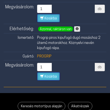
Megvásárolom:
db
Kosárba
Elérhetőség:
Azonnal, raktáron van
Ismertető:
Progrip piros kipufogó dugó mosáshoz 2
ütemű motorokhoz. Köznyelvi nevén
kipufogó répa.
Gyártó:
PROGRIP
Megvásárolom:
db
Kosárba
Keresés motortípus alapján
Alkatrészek