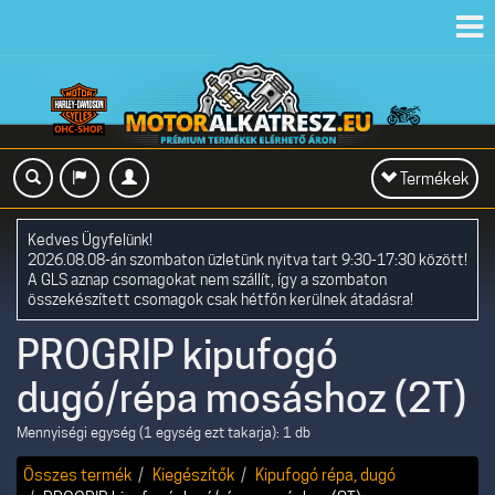
Toggl
navig
Toggle
Termékek
navigation
Kedves Ügyfelünk!
2026.08.08-án szombaton üzletünk nyitva tart 9:30-17:30 között!
A GLS aznap csomagokat nem szállít, így a szombaton
összekészített csomagok csak hétfőn kerülnek átadásra!
PROGRIP kipufogó
dugó/répa mosáshoz (2T)
Mennyiségi egység (1 egység ezt takarja): 1 db
Összes termék
Kiegészítők
Kipufogó répa, dugó