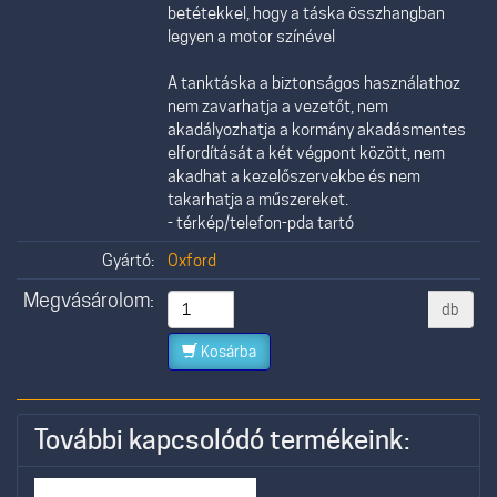
betétekkel, hogy a táska összhangban
legyen a motor színével
A tanktáska a biztonságos használathoz
nem zavarhatja a vezetőt, nem
akadályozhatja a kormány akadásmentes
elfordítását a két végpont között, nem
akadhat a kezelőszervekbe és nem
takarhatja a műszereket.
- térkép/telefon-pda tartó
Gyártó:
Oxford
Megvásárolom:
db
Kosárba
További kapcsolódó termékeink: