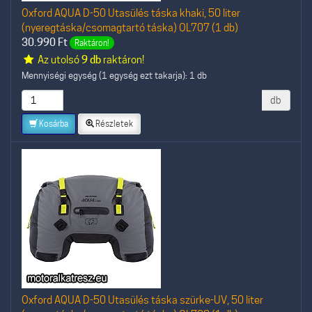
Oxford AQUA D-50 Utasülés táska khaki, 50 liter
(nyeregtáska/csomagtartó táska) OL707 (1 db)
30.990
Ft
Raktáron!
Az utolsó
9 db
raktáron!
Mennyiségi egység (1 egység ezt takarja): 1 db
db
Kosárba
Részletek
Oxford AQUA D-50 Utasülés táska szürke-UV, 50 liter