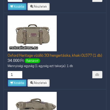
Kosárba
Részletek
Oxford Heritage vízálló 30l hengertáska, khaki OL577 (1 db)
34.000
Ft
Raktáron!
Mennyiségi egység (1 egység ezt takarja): 1 db
db
Kosárba
Részletek