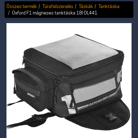
Összes termék
Túrafelszerelés
Táskák
Tanktáska
Oxford F1 mágneses tanktáska 18l OL441