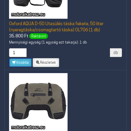
Oxford AQUA D-50 Utasülés táska fekete, 50 liter
(nyeregtáska/csomagtartó táska) OL706 (1 db)
35.800
Ft
Raktáron!
Mennyiségi egység (1 egység ezt takarja): 1 db
db
Kosárba
Részletek