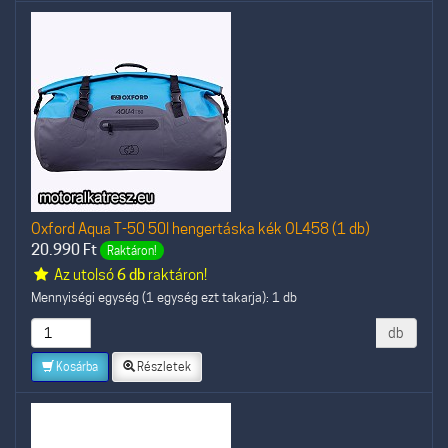
Oxford Aqua T-50 50l hengertáska kék OL458 (1 db)
20.990
Ft
Raktáron!
Az utolsó
6 db
raktáron!
Mennyiségi egység (1 egység ezt takarja): 1 db
db
Kosárba
Részletek