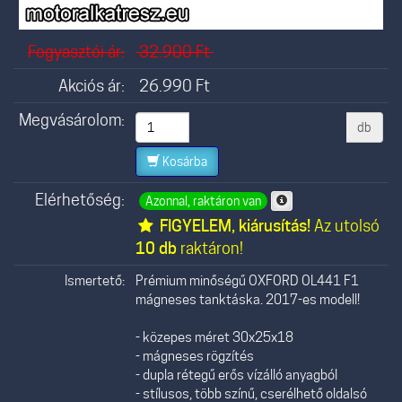
Fogyasztói ár:
32.900
Ft
Akciós ár:
26.990
Ft
Megvásárolom:
db
Kosárba
Elérhetőség:
Azonnal, raktáron van
FIGYELEM, kiárusítás!
Az utolsó
10 db
raktáron!
Ismertető:
Prémium minőségű OXFORD OL441 F1
mágneses tanktáska. 2017-es modell!
- közepes méret 30x25x18
- mágneses rögzítés
- dupla rétegű erős vízálló anyagból
- stílusos, több színű, cserélhető oldalsó