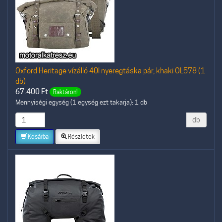
Oxford Heritage vízálló 40l nyeregtáska pár, khaki OL578 (1
db)
67.400
Ft
Raktáron!
Mennyiségi egység (1 egység ezt takarja): 1 db
db
Kosárba
Részletek