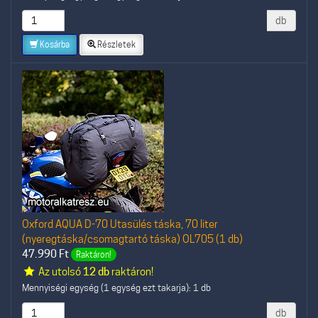
db
Kosárba
Részletek
Oxford AQUA D-70 Utasülés táska, 70 liter
(nyeregtáska/csomagtartó táska) OL705 (1 db)
47.990
Ft
Raktáron!
Az utolsó
12 db
raktáron!
Mennyiségi egység (1 egység ezt takarja): 1 db
db