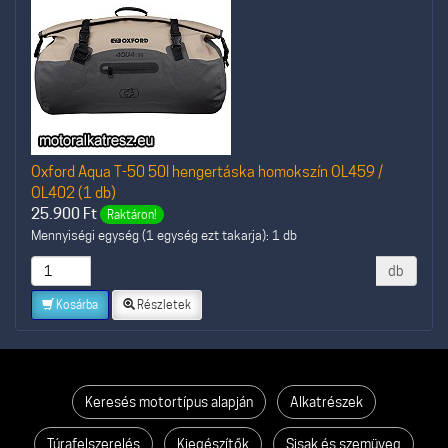
Oxford Aqua T-50 50l hengertáska homokszín OL459 /
OL402 (1 db)
25.900
Ft
Raktáron!
Mennyiségi egység (1 egység ezt takarja): 1 db
db
Kosárba
Részletek
Keresés motortípus alapján
Alkatrészek
Túrafelszerelés
Kiegészítők
Sisak és szemüveg