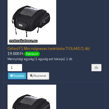
Oxford F1 Mini mágneses tanktáska 7l OL440 (1 db)
19.000
Ft
Raktáron!
Mennyiségi egység (1 egység ezt takarja): 1 db
db
Kosárba
Részletek