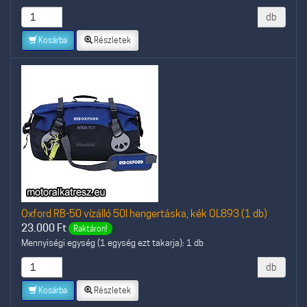
db
Kosárba
Részletek
Oxford RB-50 vízálló 50l hengertáska, kék OL893 (1 db)
23.000
Ft
Raktáron!
Mennyiségi egység (1 egység ezt takarja): 1 db
db
Kosárba
Részletek