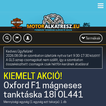
Toggl
navig
Toggle
Termékek
navigation
Kedves Ügyfelünk!
2026.08.08-án szombaton üzletünk nyitva tart 9:30-17:30 között!
A GLS aznap csomagokat nem szállít, így a szombaton
összekészített csomagok csak hétfőn kerülnek átadásra!
KIEMELT AKCIÓ!
Oxford F1 mágneses
tanktáska 18l OL441
Mennyiségi egység (1 egység ezt takarja): 1 db