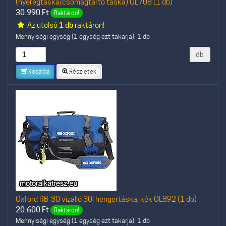
(nyeregtáska/csomagtartó táska) OL708 (1 db)
30.990
Ft
Raktáron!
Az utolsó
1 db
raktáron!
Mennyiségi egység (1 egység ezt takarja): 1 db
db
Kosárba
Részletek
Oxford RB-30 vízálló 30l hengertáska, kék OL892 (1 db)
20.600
Ft
Raktáron!
Mennyiségi egység (1 egység ezt takarja): 1 db