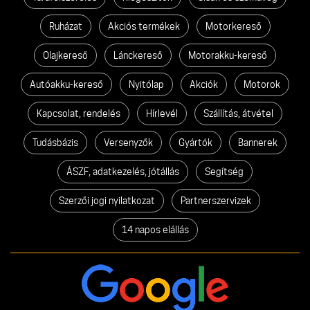
Ruházat
Akciós termékek
Motorkereső
Olajkereső
Lánckereső
Motorakku-kereső
Autóakku-kereső
Nyitólap
Akciók
Motorok
Kapcsolat, rendelés
Hírlevél
Szállítás, átvétel
Tudásbázis
Versenyzők
Gyártók
Bannerek
ÁSZF, adatkezelés, jótállás
Segítség
Szerzői jogi nyilatkozat
Partnerszervizek
14 napos elállás