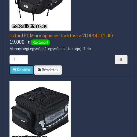
Oxford F1 Mini mágneses tanktáska 7l OL440 (1 db)
19.000
Ft
Raktáron!
Mennyiségi egység (1 egység ezt takarja): 1 db
db
Kosárba
Részletek