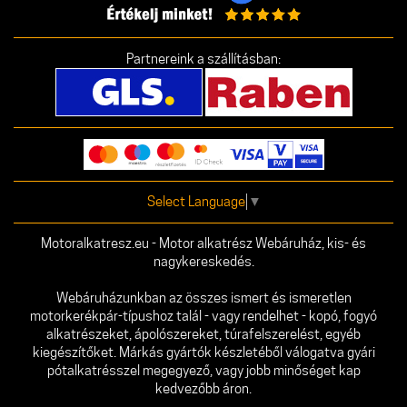
Partnereink a szállításban:
Select Language
▼
Motoralkatresz.eu - Motor alkatrész Webáruház, kis- és
nagykereskedés.
Webáruházunkban az összes ismert és ismeretlen
motorkerékpár-típushoz talál - vagy rendelhet - kopó, fogyó
alkatrészeket, ápolószereket, túrafelszerelést, egyéb
kiegészítőket. Márkás gyártók készletéből válogatva gyári
pótalkatrésszel megegyező, vagy jobb minőséget kap
kedvezőbb áron.