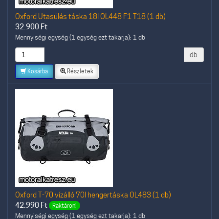
Oxford Utasülés táska 18l OL448 F1 T18 (1 db)
32.900
Ft
Mennyiségi egység (1 egység ezt takarja): 1 db
db
Kosárba
Részletek
Oxford T-70 vízálló 70l hengertáska OL483 (1 db)
42.990
Ft
Raktáron!
Mennyiségi egység (1 egység ezt takarja): 1 db