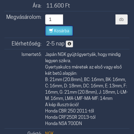
Ára:
11.600
Ft
Megvásárolom:
db
Kosárba
Elérhetőség:
2-5 nap
Ismertető:
Japán NGK gyújtógyertyák, hogy mindig
legyen szikra.
Gyertyakulcs méretek az első vagy első
két betű alapján:
B: 21mm (20.8mm), BC: 16mm, BK: 16mm,
C: 16mm, D: 18mm, DC: 16mm, E: 13mm, F:
16mm, G: 21mm (20.8mm), J: 18mm, L-LM-
M: 16mm, LMA-LMF-MA-MF: 14mm
A kép illusztráció!
Honda CBR 250 2011-től
Honda CRF250R 2013-tól
Honda NSA 700DN
Gyártó:
NGK