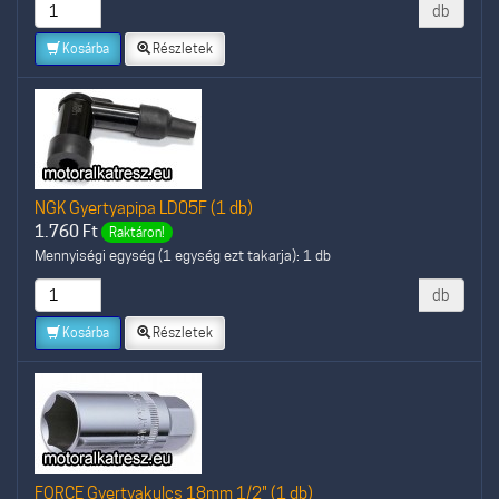
db
Kosárba
Részletek
NGK Gyertyapipa LD05F (1 db)
1.760
Ft
Raktáron!
Mennyiségi egység (1 egység ezt takarja): 1 db
db
Kosárba
Részletek
FORCE Gyertyakulcs 18mm 1/2" (1 db)