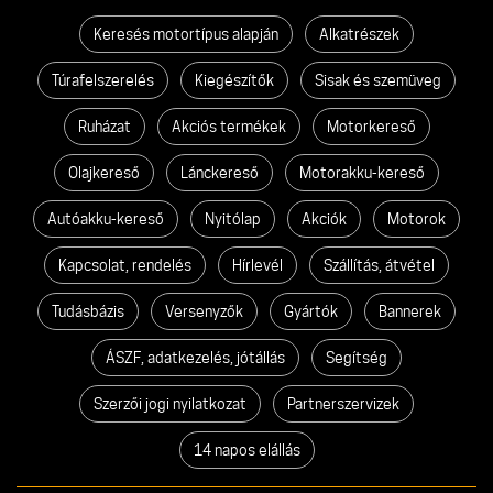
Keresés motortípus alapján
Alkatrészek
Túrafelszerelés
Kiegészítők
Sisak és szemüveg
Ruházat
Akciós termékek
Motorkereső
Olajkereső
Lánckereső
Motorakku-kereső
Autóakku-kereső
Nyitólap
Akciók
Motorok
Kapcsolat, rendelés
Hírlevél
Szállítás, átvétel
Tudásbázis
Versenyzők
Gyártók
Bannerek
ÁSZF, adatkezelés, jótállás
Segítség
Szerzői jogi nyilatkozat
Partnerszervizek
14 napos elállás