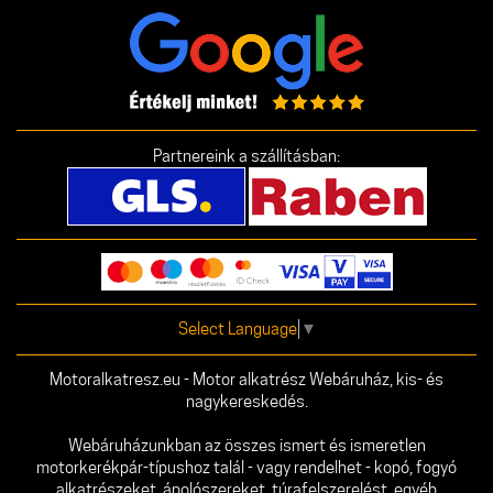
Partnereink a szállításban:
Select Language
▼
Motoralkatresz.eu - Motor alkatrész Webáruház, kis- és
nagykereskedés.
Webáruházunkban az összes ismert és ismeretlen
motorkerékpár-típushoz talál - vagy rendelhet - kopó, fogyó
alkatrészeket, ápolószereket, túrafelszerelést, egyéb