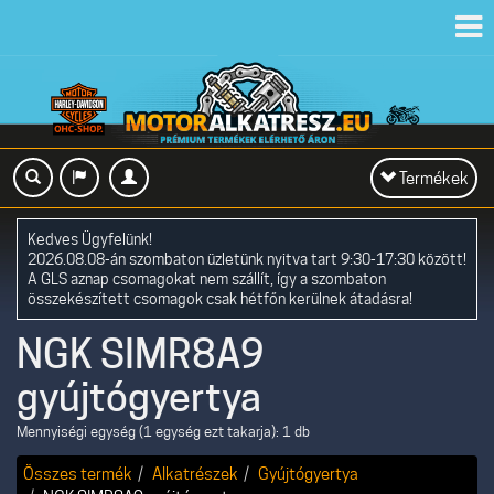
Toggl
navig
Toggle
Termékek
navigation
Kedves Ügyfelünk!
2026.08.08-án szombaton üzletünk nyitva tart 9:30-17:30 között!
A GLS aznap csomagokat nem szállít, így a szombaton
összekészített csomagok csak hétfőn kerülnek átadásra!
NGK SIMR8A9
gyújtógyertya
Mennyiségi egység (1 egység ezt takarja): 1 db
Összes termék
Alkatrészek
Gyújtógyertya