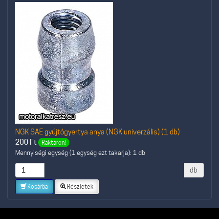
NGK SAE gyújtógyertya anya (NGK univerzális) (1 db)
200
Ft
Raktáron!
Mennyiségi egység (1 egység ezt takarja): 1 db
db
Kosárba
Részletek