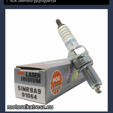
NGK SIMR8A9 gyújtógyertya