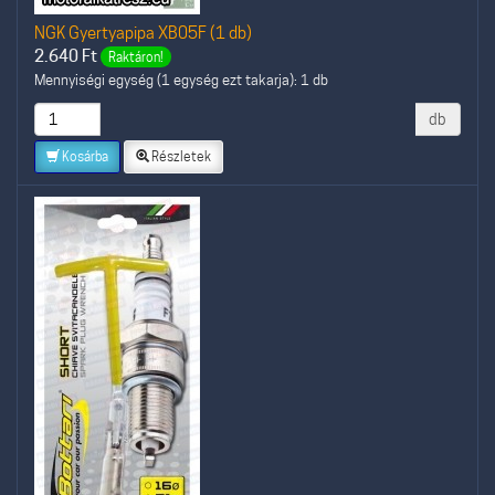
NGK Gyertyapipa XB05F (1 db)
2.640
Ft
Raktáron!
Mennyiségi egység (1 egység ezt takarja): 1 db
db
Kosárba
Részletek