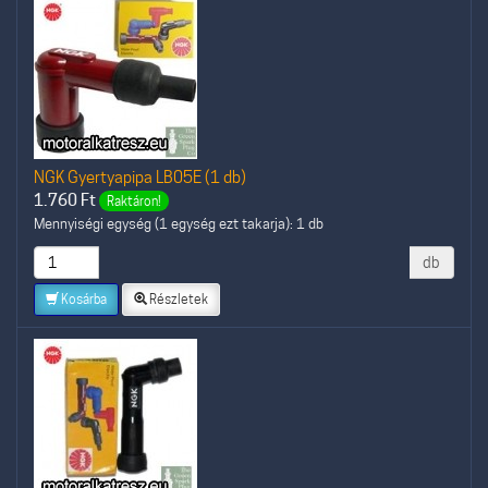
NGK Gyertyapipa LB05E (1 db)
1.760
Ft
Raktáron!
Mennyiségi egység (1 egység ezt takarja): 1 db
db
Kosárba
Részletek