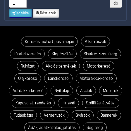
db
Kosárba
Részletek
Keresés motortípus alapján
Alkatrészek
Túrafelszerelés
Kiegészítők
Sisak és szemüveg
Ruházat
Akciós termékek
Motorkereső
Olajkereső
Lánckereső
Motorakku-kereső
Autóakku-kereső
Nyitólap
Akciók
Motorok
Kapcsolat, rendelés
Hírlevél
Szállítás, átvétel
Tudásbázis
Versenyzők
Gyártók
Bannerek
ÁSZF, adatkezelés, jótállás
Segítség