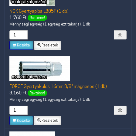
NGK Gyertyapipa LB05F (1 db)
1.760
Ft
Raktáron!
Mennyiségi egység (1 egység ezt takarja): 1 db
db
Kosárba
Részletek
FORCE Gyertyakulcs 16mm 3/8" mágneses (1 db)
3.160
Ft
Raktáron!
Mennyiségi egység (1 egység ezt takarja): 1 db
db
Kosárba
Részletek