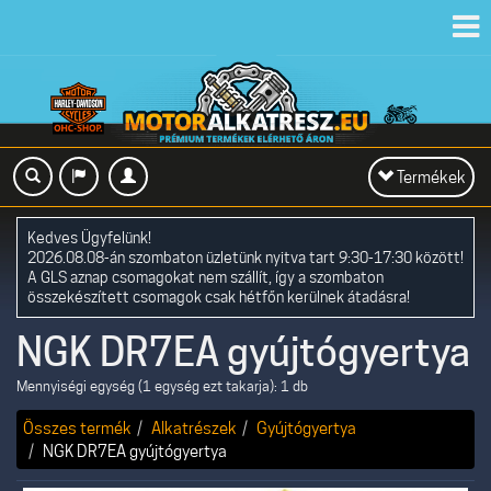
Toggl
navig
Toggle
Termékek
navigation
Kedves Ügyfelünk!
2026.08.08-án szombaton üzletünk nyitva tart 9:30-17:30 között!
A GLS aznap csomagokat nem szállít, így a szombaton
összekészített csomagok csak hétfőn kerülnek átadásra!
NGK DR7EA gyújtógyertya
Mennyiségi egység (1 egység ezt takarja): 1 db
Összes termék
Alkatrészek
Gyújtógyertya
NGK DR7EA gyújtógyertya