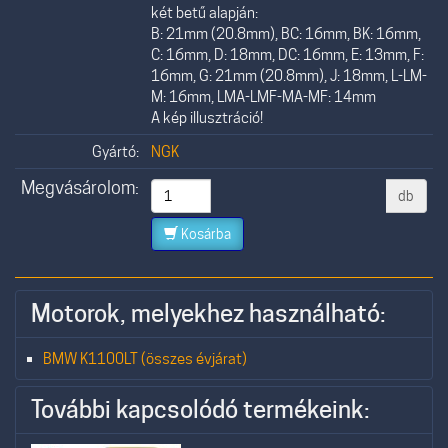
két betű alapján:
B: 21mm (20.8mm), BC: 16mm, BK: 16mm,
C: 16mm, D: 18mm, DC: 16mm, E: 13mm, F:
16mm, G: 21mm (20.8mm), J: 18mm, L-LM-
M: 16mm, LMA-LMF-MA-MF: 14mm
A kép illusztráció!
Gyártó:
NGK
Megvásárolom:
db
Kosárba
Motorok, melyekhez használható:
BMW K1100LT (összes évjárat)
További kapcsolódó termékeink: