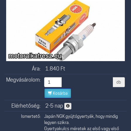
Ára:
1.840
Ft
Megvásárolom:
db
Kosárba
Elérhetőség:
2-5 nap
Ismertető:
Japán NGK gyújtógyertyák, hogy mindig
legyen szikra.
Gyertyakulcs méretek az első vagy első