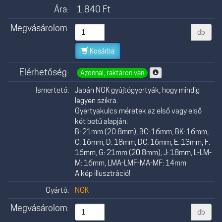
Ára:
1.840
Ft
Megvásárolom:
db
Kosárba
Elérhetőség:
Azonnal, raktáron van
Ismertető:
Japán NGK gyújtógyertyák, hogy mindig
legyen szikra.
Gyertyakulcs méretek az első vagy első
két betű alapján:
B: 21mm (20.8mm), BC: 16mm, BK: 16mm,
C: 16mm, D: 18mm, DC: 16mm, E: 13mm, F:
16mm, G: 21mm (20.8mm), J: 18mm, L-LM-
M: 16mm, LMA-LMF-MA-MF: 14mm
A kép illusztráció!
Gyártó:
NGK
Megvásárolom:
db