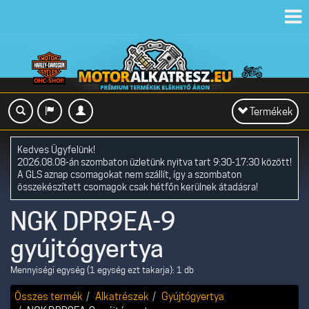
Toggl
navig
Toggle
Termékek
navigation
Kedves Ügyfelünk!
2026.08.08-án szombaton üzletünk nyitva tart 9:30-17:30 között!
A GLS aznap csomagokat nem szállít, így a szombaton
összekészített csomagok csak hétfőn kerülnek átadásra!
NGK DPR9EA-9
gyújtógyertya
Mennyiségi egység (1 egység ezt takarja): 1 db
Összes termék
Alkatrészek
Gyújtógyertya