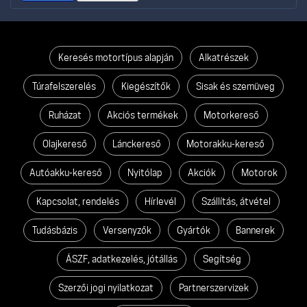
Keresés motortípus alapján
Alkatrészek
Túrafelszerelés
Kiegészítők
Sisak és szemüveg
Ruházat
Akciós termékek
Motorkereső
Olajkereső
Lánckereső
Motorakku-kereső
Autóakku-kereső
Nyitólap
Akciók
Motorok
Kapcsolat, rendelés
Hírlevél
Szállítás, átvétel
Tudásbázis
Versenyzők
Gyártók
Bannerek
ÁSZF, adatkezelés, jótállás
Segítség
Szerzői jogi nyilatkozat
Partnerszervizek