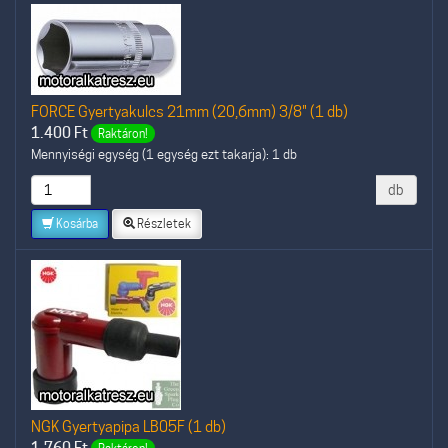
FORCE Gyertyakulcs 21mm (20,6mm) 3/8" (1 db)
1.400
Ft
Raktáron!
Mennyiségi egység (1 egység ezt takarja): 1 db
db
Kosárba
Részletek
NGK Gyertyapipa LB05F (1 db)
1.760
Ft