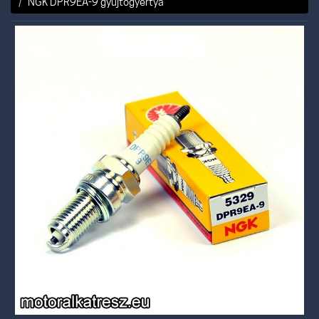
NGK DPR9EA-9 gyújtógyertya