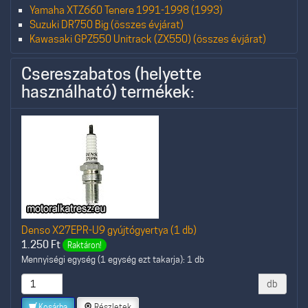
Yamaha XTZ660 Tenere 1991-1998 (1993)
Suzuki DR750 Big (összes évjárat)
Kawasaki GPZ550 Unitrack (ZX550) (összes évjárat)
Csereszabatos (helyette
használható) termékek:
Denso X27EPR-U9 gyújtógyertya (1 db)
1.250
Ft
Raktáron!
Mennyiségi egység (1 egység ezt takarja): 1 db
db
Kosárba
Részletek