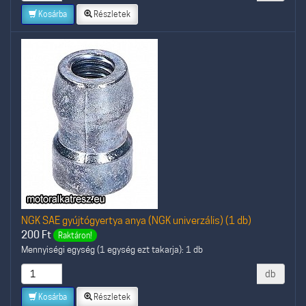
Kosárba
Részletek
NGK SAE gyújtógyertya anya (NGK univerzális) (1 db)
200
Ft
Raktáron!
Mennyiségi egység (1 egység ezt takarja): 1 db
db
Kosárba
Részletek