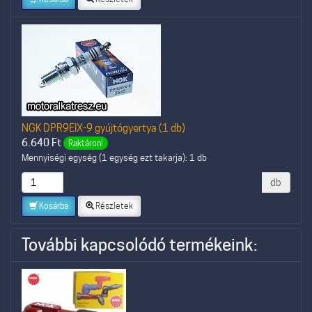
NGK DPR9EIX-9 gyújtógyertya (1 db)
6.640
Ft
Raktáron!
Mennyiségi egység (1 egység ezt takarja): 1 db
db
Kosárba
Részletek
További kapcsolódó termékeink: