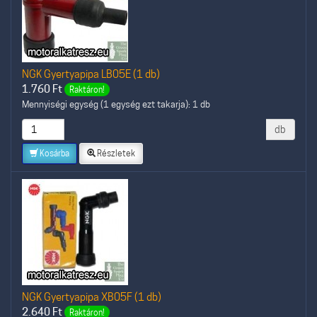
NGK Gyertyapipa LB05E (1 db)
1.760
Ft
Raktáron!
Mennyiségi egység (1 egység ezt takarja): 1 db
db
Kosárba
Részletek
NGK Gyertyapipa XB05F (1 db)
2.640
Ft
Raktáron!