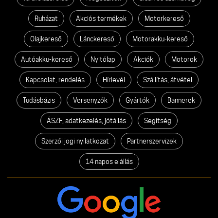
Ruházat
Akciós termékek
Motorkereső
Olajkereső
Lánckereső
Motorakku-kereső
Autóakku-kereső
Nyitólap
Akciók
Motorok
Kapcsolat, rendelés
Hírlevél
Szállítás, átvétel
Tudásbázis
Versenyzők
Gyártók
Bannerek
ÁSZF, adatkezelés, jótállás
Segítség
Szerzői jogi nyilatkozat
Partnerszervizek
14 napos elállás