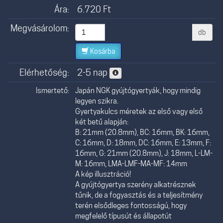
Ára:
6.720
Ft
Megvásárolom:
db
Kosárba
Elérhetőség:
2-5 nap
Ismertető:
Japán NGK gyújtógyertyák, hogy mindig
legyen szikra.
Gyertyakulcs méretek az első vagy első
két betű alapján:
B: 21mm (20.8mm), BC: 16mm, BK: 16mm,
C: 16mm, D: 18mm, DC: 16mm, E: 13mm, F:
16mm, G: 21mm (20.8mm), J: 18mm, L-LM-
M: 16mm, LMA-LMF-MA-MF: 14mm
A kép illusztráció!
A gyújtógyertya szerény alkatrésznek
tűnik, de a fogyasztás és a teljesítmény
terén elsődleges fontosságú, hogy
megfelelő típusút és állapotút