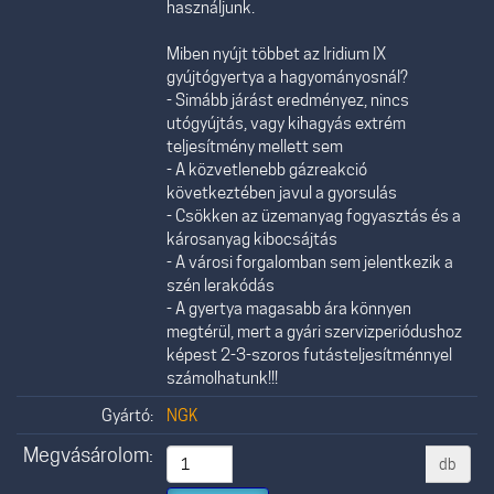
használjunk.
Miben nyújt többet az Iridium IX
gyújtógyertya a hagyományosnál?
- Simább járást eredményez, nincs
utógyújtás, vagy kihagyás extrém
teljesítmény mellett sem
- A közvetlenebb gázreakció
következtében javul a gyorsulás
- Csökken az üzemanyag fogyasztás és a
károsanyag kibocsájtás
- A városi forgalomban sem jelentkezik a
szén lerakódás
- A gyertya magasabb ára könnyen
megtérül, mert a gyári szervizperiódushoz
képest 2-3-szoros futásteljesítménnyel
számolhatunk!!!
Gyártó:
NGK
Megvásárolom:
db