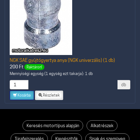
NGK SAE gyújtógyertya anya (NGK univerzális) (1 db)
200
Ft
Raktáron!
Mennyiségi egység (1 egység ezt takarja): 1 db
db
Kosárba
Részletek
Keresés motortípus alapján
Alkatrészek
Túrafelszerelés
Kiegészítők
Sisak és szemüveg