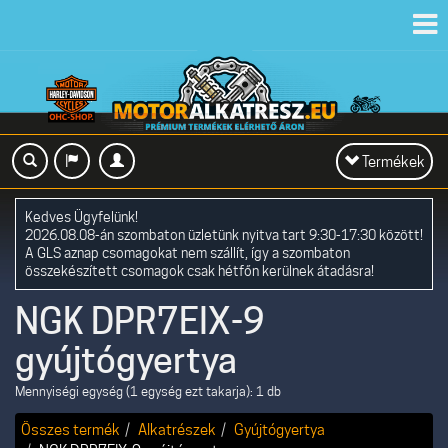
Toggl
navig
Toggle
Termékek
navigation
Kedves Ügyfelünk!
2026.08.08-án szombaton üzletünk nyitva tart 9:30-17:30 között!
A GLS aznap csomagokat nem szállít, így a szombaton
összekészített csomagok csak hétfőn kerülnek átadásra!
NGK DPR7EIX-9
gyújtógyertya
Mennyiségi egység (1 egység ezt takarja): 1 db
Összes termék
Alkatrészek
Gyújtógyertya