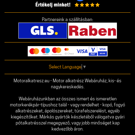
Partnereink a szállításban:
Select Language
▼
Motoralkatresz.eu - Motor alkatrész Webáruház, kis- és
nagykereskedés.
Webáruházunkban az összes ismert és ismeretlen
motorkerékpár-típushoz talál - vagy rendelhet - kopó, fogyó
alkatrészeket, ápolószereket, túrafelszerelést, egyéb
kiegészítőket. Márkás gyártók készletéből válogatva gyári
pótalkatrésszel megegyező, vagy jobb minőséget kap
kedvezőbb áron.