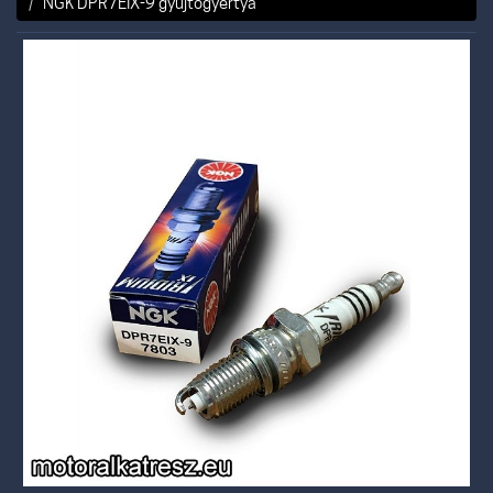
NGK DPR7EIX-9 gyújtógyertya