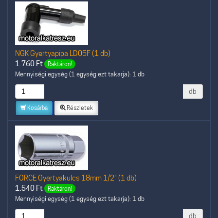
NGK Gyertyapipa LD05F (1 db)
1.760
Ft
Raktáron!
Mennyiségi egység (1 egység ezt takarja): 1 db
db
Kosárba
Részletek
FORCE Gyertyakulcs 18mm 1/2" (1 db)
1.540
Ft
Raktáron!
Mennyiségi egység (1 egység ezt takarja): 1 db
db