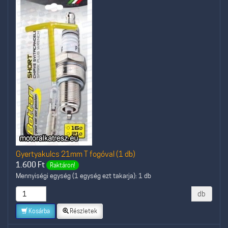
Gyertyakulcs 21mm T fogóval (1 db)
1.600
Ft
Raktáron!
Mennyiségi egység (1 egység ezt takarja): 1 db
db
Kosárba
Részletek