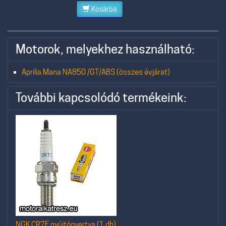
Kosárba
Motorok, melyekhez használható:
Aprilia Mana NA850 /GT/ABS (összes évjárat)
További kapcsolódó termékeink:
NGK CR7E gyújtógyertya (1 db)