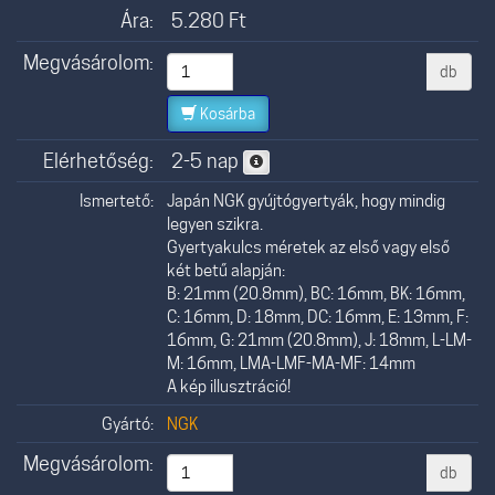
Ára:
5.280
Ft
Megvásárolom:
db
Kosárba
Elérhetőség:
2-5 nap
Ismertető:
Japán NGK gyújtógyertyák, hogy mindig
legyen szikra.
Gyertyakulcs méretek az első vagy első
két betű alapján:
B: 21mm (20.8mm), BC: 16mm, BK: 16mm,
C: 16mm, D: 18mm, DC: 16mm, E: 13mm, F:
16mm, G: 21mm (20.8mm), J: 18mm, L-LM-
M: 16mm, LMA-LMF-MA-MF: 14mm
A kép illusztráció!
Gyártó:
NGK
Megvásárolom:
db