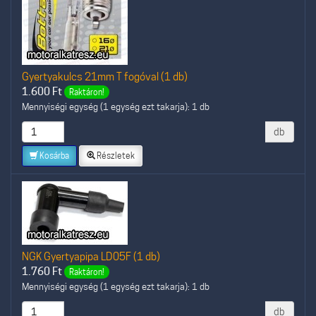
Gyertyakulcs 21mm T fogóval (1 db)
1.600
Ft
Raktáron!
Mennyiségi egység (1 egység ezt takarja): 1 db
db
Kosárba
Részletek
NGK Gyertyapipa LD05F (1 db)
1.760
Ft
Raktáron!
Mennyiségi egység (1 egység ezt takarja): 1 db
db