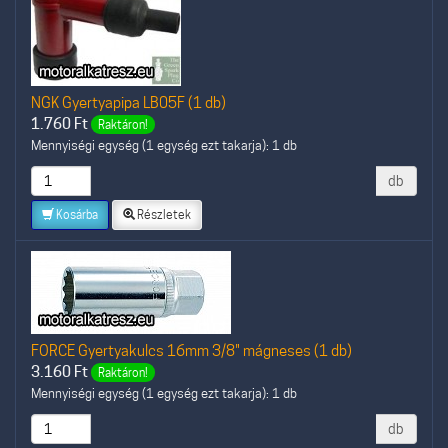
NGK Gyertyapipa LB05F (1 db)
1.760
Ft
Raktáron!
Mennyiségi egység (1 egység ezt takarja): 1 db
db
Kosárba
Részletek
FORCE Gyertyakulcs 16mm 3/8" mágneses (1 db)
3.160
Ft
Raktáron!
Mennyiségi egység (1 egység ezt takarja): 1 db
db