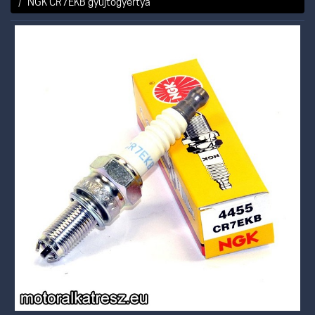
NGK CR7EKB gyújtógyertya