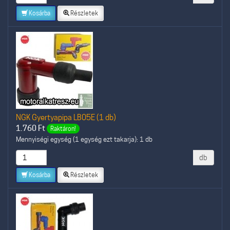
Kosárba
Részletek
NGK Gyertyapipa LB05E (1 db)
1.760
Ft
Raktáron!
Mennyiségi egység (1 egység ezt takarja): 1 db
db
Kosárba
Részletek