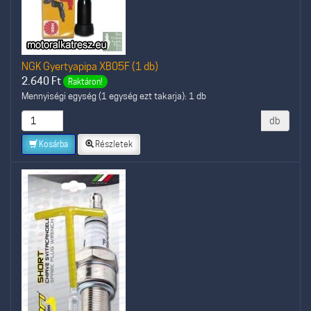
NGK Gyertyapipa XB05F (1 db)
2.640
Ft
Raktáron!
Mennyiségi egység (1 egység ezt takarja): 1 db
db
Kosárba
Részletek