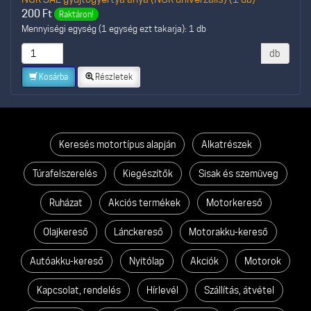
200
Ft
Raktáron!
Mennyiségi egység (1 egység ezt takarja): 1 db
db
Kosárba
Részletek
Keresés motortípus alapján
Alkatrészek
Túrafelszerelés
Kiegészítők
Sisak és szemüveg
Ruházat
Akciós termékek
Motorkereső
Olajkereső
Lánckereső
Motorakku-kereső
Autóakku-kereső
Nyitólap
Akciók
Motorok
Kapcsolat, rendelés
Hírlevél
Szállítás, átvétel