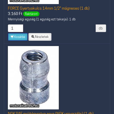
FORCE Gyertyakulcs 14mm 1/2" mágneses (1 db)
3.160
Ft
Raktáron!
Mennyiségi egység (1 egység ezt takarja): 1 db
db
Kosárba
Részletek
NGK SAE gyújtógyertya anya (NGK univerzális) (1 db)