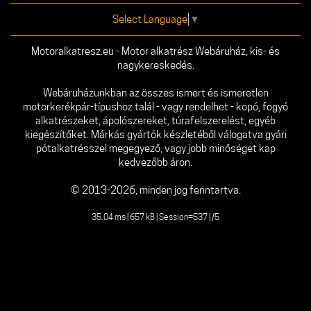
Select Language
▼
Motoralkatresz.eu - Motor alkatrész Webáruház, kis- és
nagykereskedés.
Webáruházunkban az összes ismert és ismeretlen
motorkerékpár-típushoz talál - vagy rendelhet - kopó, fogyó
alkatrészeket, ápolószereket, túrafelszerelést, egyéb
kiegészítőket. Márkás gyártók készletéből válogatva gyári
pótalkatrésszel megegyező, vagy jobb minőséget kap
kedvezőbb áron.
© 2013-2026, minden jog fenntartva.
35.04 ms | 657 kB | Session=537 | /5