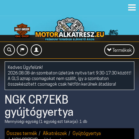
Toggl
navig
Toggle
Termékek
navigation
Kedves Ügyfelünk!
2026.08.08-án szombaton üzletünk nyitva tart 9:30-17:30 között!
A GLS aznap csomagokat nem szállít, így a szombaton
összekészített csomagok csak hétfőn kerülnek átadásra!
NGK CR7EKB
gyújtógyertya
Mennyiségi egység (1 egység ezt takarja): 1 db
Összes termék
Alkatrészek
Gyújtógyertya