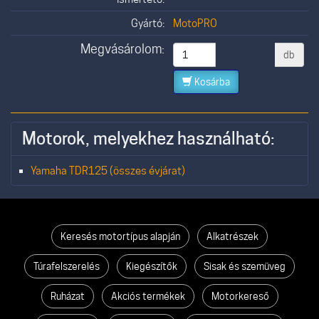
Gyártó:
MotoPRO
Megvásárolom:
db
Kosárba
Motorok, melyekhez használható:
Yamaha TDR125 (összes évjárat)
Keresés motortípus alapján
Alkatrészek
Túrafelszerelés
Kiegészítők
Sisak és szemüveg
Ruházat
Akciós termékek
Motorkereső