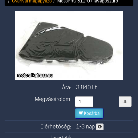
Gyárival megegyező
MotoPRO 312-07 levegőszűrő
Ára:
3.840
Ft
Megvásárolom:
db
Kosárba
Elérhetőség:
1-3 nap
Ismertető: