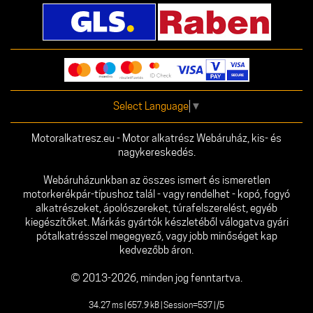
Select Language
▼
Motoralkatresz.eu - Motor alkatrész Webáruház, kis- és
nagykereskedés.
Webáruházunkban az összes ismert és ismeretlen
motorkerékpár-típushoz talál - vagy rendelhet - kopó, fogyó
alkatrészeket, ápolószereket, túrafelszerelést, egyéb
kiegészítőket. Márkás gyártók készletéből válogatva gyári
pótalkatrésszel megegyező, vagy jobb minőséget kap
kedvezőbb áron.
© 2013-2026, minden jog fenntartva.
34.27 ms | 657.9 kB | Session=537 | /5