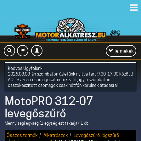
Toggl
navig
Toggle
Termékek
navigation
Kedves Ügyfelünk!
2026.08.08-án szombaton üzletünk nyitva tart 9:30-17:30 között!
A GLS aznap csomagokat nem szállít, így a szombaton
összekészített csomagok csak hétfőn kerülnek átadásra!
MotoPRO 312-07
levegőszűrő
Mennyiségi egység (1 egység ezt takarja): 1 db
Összes termék
Alkatrészek
Levegőszűrő, légszűrő