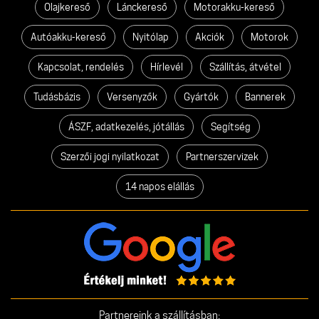
Olajkereső
Lánckereső
Motorakku-kereső
Autóakku-kereső
Nyitólap
Akciók
Motorok
Kapcsolat, rendelés
Hírlevél
Szállítás, átvétel
Tudásbázis
Versenyzők
Gyártók
Bannerek
ÁSZF, adatkezelés, jótállás
Segítség
Szerzői jogi nyilatkozat
Partnerszervizek
14 napos elállás
Partnereink a szállításban: