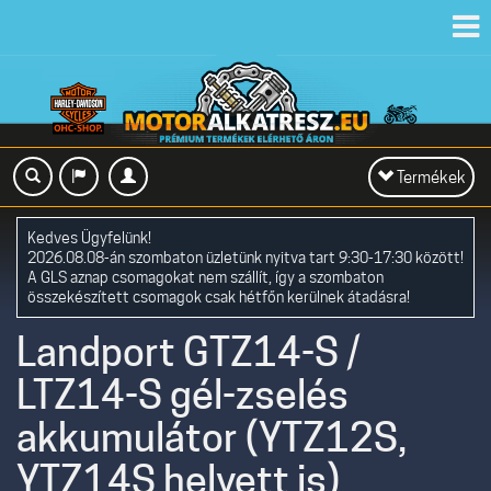
Toggl
navig
Toggle
Termékek
navigation
Kedves Ügyfelünk!
2026.08.08-án szombaton üzletünk nyitva tart 9:30-17:30 között!
A GLS aznap csomagokat nem szállít, így a szombaton
összekészített csomagok csak hétfőn kerülnek átadásra!
Landport GTZ14-S /
LTZ14-S gél-zselés
akkumulátor (YTZ12S,
YTZ14S helyett is)