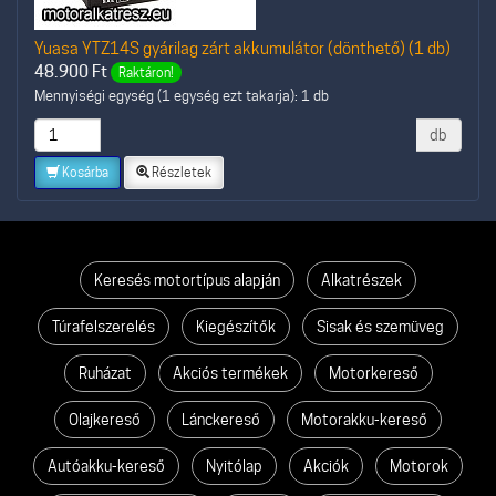
Yuasa YTZ14S gyárilag zárt akkumulátor (dönthető) (1 db)
48.900
Ft
Raktáron!
Mennyiségi egység (1 egység ezt takarja): 1 db
db
Kosárba
Részletek
Keresés motortípus alapján
Alkatrészek
Túrafelszerelés
Kiegészítők
Sisak és szemüveg
Ruházat
Akciós termékek
Motorkereső
Olajkereső
Lánckereső
Motorakku-kereső
Autóakku-kereső
Nyitólap
Akciók
Motorok