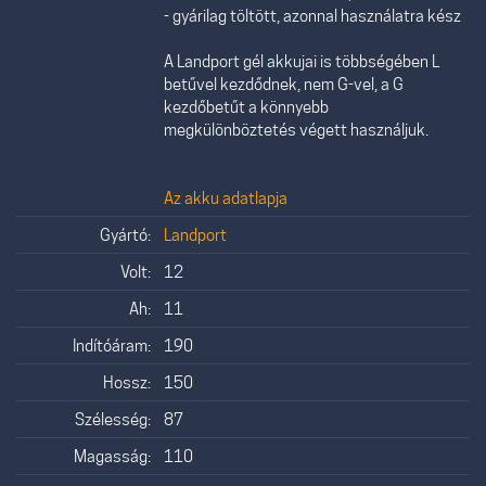
- gyárilag töltött, azonnal használatra kész
A Landport gél akkujai is többségében L
betűvel kezdődnek, nem G-vel, a G
kezdőbetűt a könnyebb
megkülönböztetés végett használjuk.
Az akku adatlapja
Gyártó:
Landport
Volt:
12
Ah:
11
Indítóáram:
190
Hossz:
150
Szélesség:
87
Magasság:
110