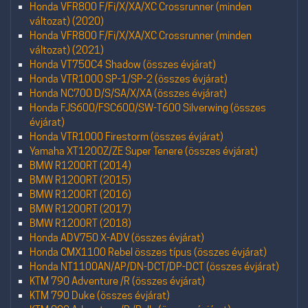
Honda VFR800 F/Fi/X/XA/XC Crossrunner (minden
változat) (2020)
Honda VFR800 F/Fi/X/XA/XC Crossrunner (minden
változat) (2021)
Honda VT750C4 Shadow (összes évjárat)
Honda VTR1000 SP-1/SP-2 (összes évjárat)
Honda NC700 D/S/SA/X/XA (összes évjárat)
Honda FJS600/FSC600/SW-T600 Silverwing (összes
évjárat)
Honda VTR1000 Firestorm (összes évjárat)
Yamaha XT1200Z/ZE Super Tenere (összes évjárat)
BMW R1200RT (2014)
BMW R1200RT (2015)
BMW R1200RT (2016)
BMW R1200RT (2017)
BMW R1200RT (2018)
Honda ADV750 X-ADV (összes évjárat)
Honda CMX1100 Rebel összes típus (összes évjárat)
Honda NT1100AN/AP/DN-DCT/DP-DCT (összes évjárat)
KTM 790 Adventure /R (összes évjárat)
KTM 790 Duke (összes évjárat)