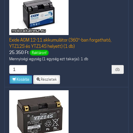
Exide AGM 12-11 akkumulátor (360°-ban forgatható,
YTZ12S és YTZ14S helyett) (1 db)
25.350
Ft
Raktáron!
Mennyiségi egység (1 egység ezt takarja): 1 db
db
Kosárba
Részletek