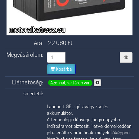
Ára:
22.080
Ft
Megvásárolom:
db
Kosárba
Elérhetőség:
Azonnal, raktáron van
Ismertető:
Landport GEL: gél avagy zselés
akkumulátor.
A technológia lényege, hogy nagyobb
indítóáramot biztosít, illetve kiemelkedően
jól ellenáll a vibrációnak, melyek főképpen