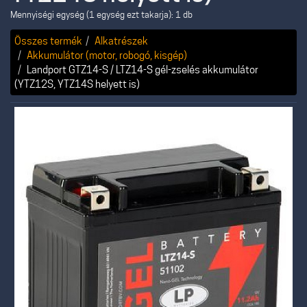
Mennyiségi egység (1 egység ezt takarja): 1 db
Összes termék
Alkatrészek
Akkumulátor (motor, robogó, kisgép)
Landport GTZ14-S / LTZ14-S gél-zselés akkumulátor
(YTZ12S, YTZ14S helyett is)