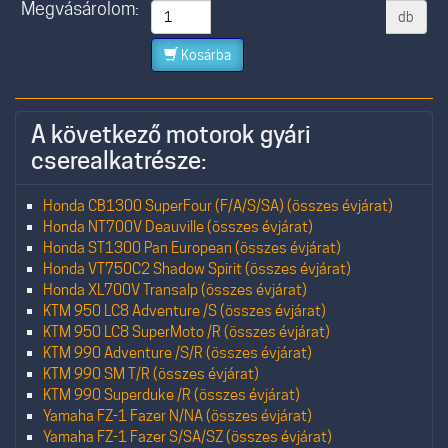
Megvásárolom:
db
Kosárba
A következő motorok gyári
cserealkatrésze:
Honda CB1300 SuperFour (F/A/S/SA) (összes évjárat)
Honda NT700V Deauville (összes évjárat)
Honda ST1300 Pan European (összes évjárat)
Honda VT750C2 Shadow Spirit (összes évjárat)
Honda XL700V Transalp (összes évjárat)
KTM 950 LC8 Adventure /S (összes évjárat)
KTM 950 LC8 SuperMoto /R (összes évjárat)
KTM 990 Adventure /S/R (összes évjárat)
KTM 990 SM T/R (összes évjárat)
KTM 990 Superduke /R (összes évjárat)
Yamaha FZ-1 Fazer N/NA (összes évjárat)
Yamaha FZ-1 Fazer S/SA/SZ (összes évjárat)