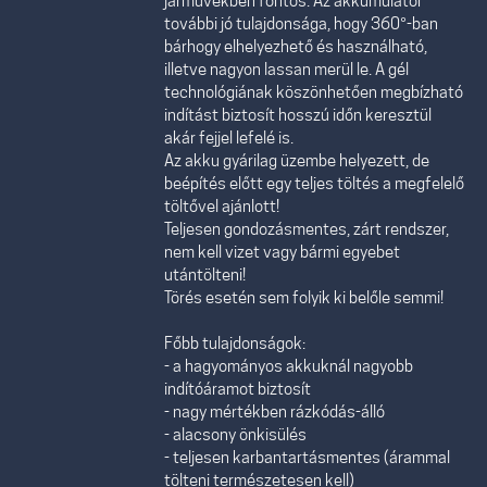
járművekben fontos. Az akkumulátor
további jó tulajdonsága, hogy 360°-ban
bárhogy elhelyezhető és használható,
illetve nagyon lassan merül le. A gél
technológiának köszönhetően megbízható
indítást biztosít hosszú időn keresztül
akár fejjel lefelé is.
Az akku gyárilag üzembe helyezett, de
beépítés előtt egy teljes töltés a megfelelő
töltővel ajánlott!
Teljesen gondozásmentes, zárt rendszer,
nem kell vizet vagy bármi egyebet
utántölteni!
Törés esetén sem folyik ki belőle semmi!
Főbb tulajdonságok:
- a hagyományos akkuknál nagyobb
indítóáramot biztosít
- nagy mértékben rázkódás-álló
- alacsony önkisülés
- teljesen karbantartásmentes (árammal
tölteni természetesen kell)