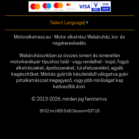
Select Language
▼
Motoralkatresz.eu - Motor alkatrész Webáruház, kis- és
nagykereskedés.
Webáruházunkban az összes ismert és ismeretlen
motorkerékpár-típushoz talál - vagy rendelhet - kopó, fogyó
alkatrészeket, ápolószereket, túrafelszerelést, egyéb
kiegészítőket. Márkás gyártók készletéből válogatva gyári
pótalkatrésszel megegyező, vagy jobb minőséget kap
kedvezőbb áron.
© 2013-2026, minden jog fenntartva.
39.52 ms | 659.5 kB | Session=537 | /5