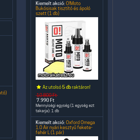
Kiemelt akció:
O!Moto
Bukósisak tisztító és ápoló
szett (1 db)
Az utolsó
5 db
raktáron!
ató)
10.800
Ft
7.990
Ft
Mennyiségi egység (1 egység ezt
takarja): 1 db
Kiemelt akció:
Oxford Omega
1.0 Air nyári kesztyű fekete-
fehér L (1 pár)