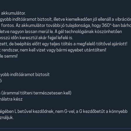
s akkumulátor.
yobb indítóáramot biztosít, illetve kiemelkedően jól ellenáll a vibráció
fontos. Az akkumulátor további jó tulajdonsága, hogy 360°-ban bárh
lletve nagyon lassan merül le. A gél technológiának köszönhetően
szú időn keresztül akár fejjel lefelé is.
tt, de beépítés előtt egy teljes töltés a megfelelő töltővel ajánlott!
rendszer, nem kell vizet vagy bármi egyebet utántölteni!
őle semmi!
yobb indítóáramot biztosít
ó
 (árammal tölteni természetesen kell)
ználatra kész
bségében L betűvel kezdődnek, nem G-vel, a G kezdőbetűt a könnyebb
náljuk.