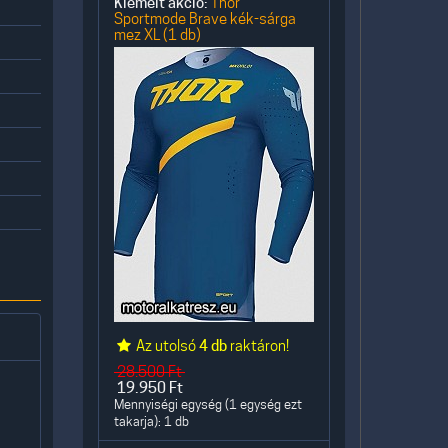
Kiemelt akció:
Thor
Sportmode Brave kék-sárga
mez XL (1 db)
Az utolsó
4 db
raktáron!
28.500
Ft
19.950
Ft
Mennyiségi egység (1 egység ezt
takarja): 1 db