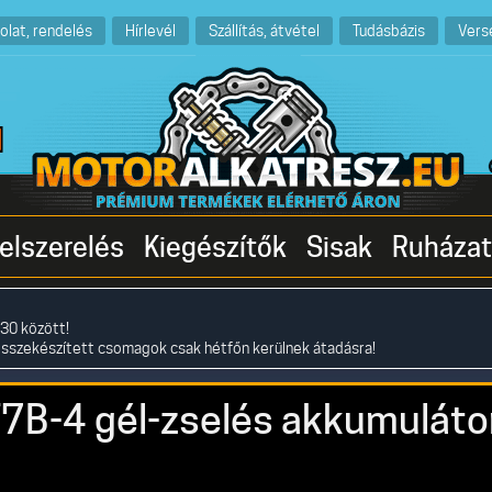
olat, rendelés
Hírlevél
Szállítás, átvétel
Tudásbázis
Vers
elszerelés
Kiegészítők
Sisak
Ruházat
30 között!
összekészített csomagok csak hétfőn kerülnek átadásra!
T7B-4 gél-zselés akkumuláto