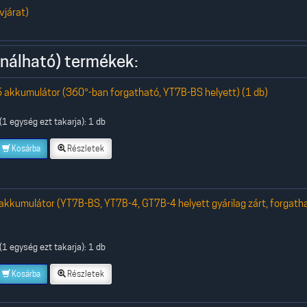
vjárat)
nálható) termékek:
 akkumulátor (360°-ban forgatható, YT7B-BS helyett) (1 db)
1 egység ezt takarja): 1 db
Kosárba
Részletek
akkumulátor (YT7B-BS, YT7B-4, GT7B-4 helyett gyárilag zárt, forgath
1 egység ezt takarja): 1 db
Kosárba
Részletek