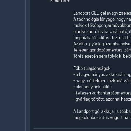
Ismertető:
Landport GEL: gél avagy zselé
A technológia lényege, hogy nag
melyek főképpen járművekben 
elhelyezhető és használható, i
megbízható indítást biztosít hos
Az akku gyárilag üzembe helyeze
Teljesen gondozásmentes, zárt 
Törés esetén sem folyik ki bel
Főbb tulajdonságok:
- a hagyományos akkuknál nag
- nagy mértékben rázkódás-áll
- alacsony önkisülés
- teljesen karbantartásmentes
- gyárilag töltött, azonnal has
A Landport gél akkujai is töb
megkülönböztetés végett hasz