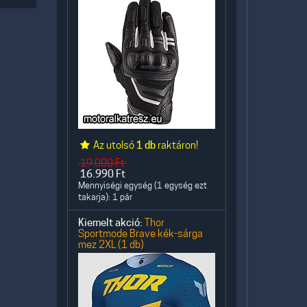
Az utolsó
1 db
raktáron!
19.000
Ft
16.990
Ft
Mennyiségi egység (1 egység ezt
takarja): 1 pár
Kiemelt akció:
Thor
Sportmode Brave kék-sárga
mez 2XL (1 db)