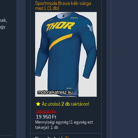
Sportmode Brave kék-sárga
mez L (1 db)
nak,
ogy
Az utolsó
2 db
raktáron!
28.500
Ft
19.950
Ft
Mennyiségi egység (1 egység ezt
takarja): 1 db