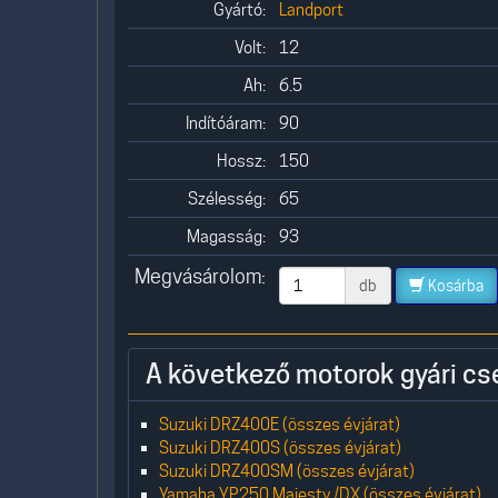
Gyártó:
Landport
Volt:
12
Ah:
6.5
Indítóáram:
90
Hossz:
150
Szélesség:
65
Magasság:
93
Megvásárolom:
db
Kosárba
A következő motorok gyári cs
Suzuki DRZ400E (összes évjárat)
Suzuki DRZ400S (összes évjárat)
Suzuki DRZ400SM (összes évjárat)
Yamaha YP250 Majesty /DX (összes évjárat)