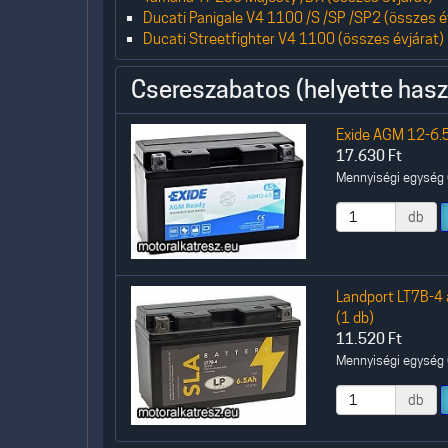
Ducati Panigale V4 1100 /S /SP /SP2 (összes é
Ducati Streetfighter V4 1100 (összes évjárat)
Csereszabatos (helyette hasz
Exide AGM 12-6.5
17.630
Ft
Mennyiségi egység (
db
Landport LT7B-4 
(1 db)
11.520
Ft
Mennyiségi egység (
db