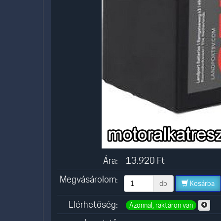
Ára:
13.920
Ft
Megvásárolom:
db
Kosárba
Elérhetőség:
Azonnal, raktáron van