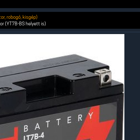
r, robogó, kisgép)
r (YT7B-BS helyett is)