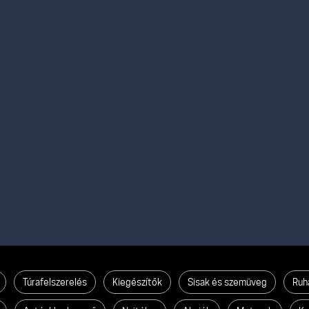
Túrafelszerelés
Kiegészítők
Sisak és szemüveg
Ruh