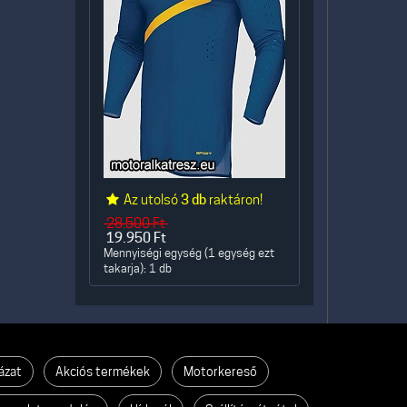
Az utolsó
3 db
raktáron!
28.500
Ft
19.950
Ft
Mennyiségi egység (1 egység ezt
takarja): 1 db
ázat
Akciós termékek
Motorkereső