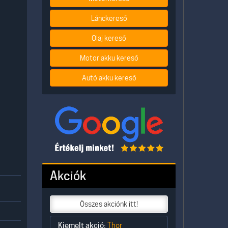
Lánckereső
Olaj kereső
Motor akku kereső
Autó akku kereső
Akciók
Összes akciónk itt!
Kiemelt akció:
Thor