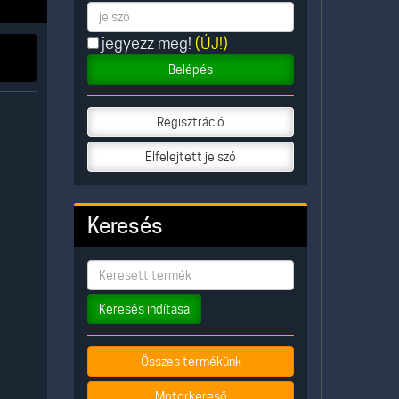
jegyezz meg!
(ÚJ!)
Belépés
Regisztráció
Elfelejtett jelszó
Keresés
Keresés indítása
Összes termékünk
Motorkereső