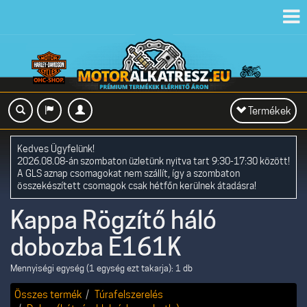
Toggl
navig
Toggle
Termékek
navigation
Kedves Ügyfelünk!
2026.08.08-án szombaton üzletünk nyitva tart 9:30-17:30 között!
A GLS aznap csomagokat nem szállít, így a szombaton
összekészített csomagok csak hétfőn kerülnek átadásra!
Kappa Rögzítő háló
dobozba E161K
Mennyiségi egység (1 egység ezt takarja): 1 db
Összes termék
Túrafelszerelés