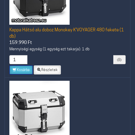
Kappa Hátsó alu doboz Monokey K'VOYAGER 480 fekete (1
db)
159.990
Ft
Mennyiségi egység (1 egység ezt takarja): 1 db
db
Kosárba
Részletek