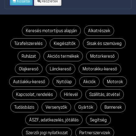
Kosárba
Részletek
Keresés motortípus alapján
Alkatrészek
Túrafelszerelés
Kiegészítők
Sisak és szemüveg
Ruházat
Akciós termékek
Motorkereső
Olajkereső
Lánckereső
Motorakku-kereső
Autóakku-kereső
Nyitólap
Akciók
Motorok
Kapcsolat, rendelés
Hírlevél
Szállítás, átvétel
Tudásbázis
Versenyzők
Gyártók
Bannerek
ÁSZF, adatkezelés, jótállás
Segítség
Szerzői jogi nyilatkozat
Partnerszervizek