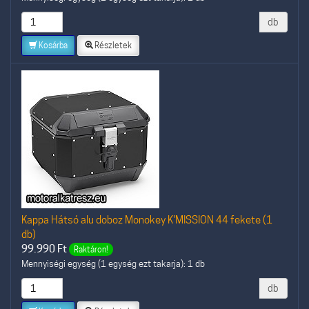
db
Kosárba
Részletek
Kappa Hátsó alu doboz Monokey K'MISSION 44 fekete (1
db)
99.990
Ft
Raktáron!
Mennyiségi egység (1 egység ezt takarja): 1 db
db