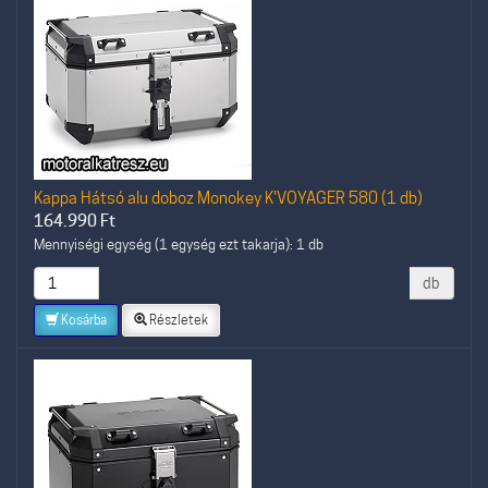
Kappa Hátsó alu doboz Monokey K'VOYAGER 580 (1 db)
164.990
Ft
Mennyiségi egység (1 egység ezt takarja): 1 db
db
Kosárba
Részletek