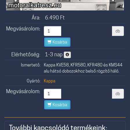
Ára:
6.490
Ft
Megvásárolom:
db
Kosárba
Elérhetőség:
1-3 nap
Ismertető:
Kappa KVE58, KFR580, KFR480 és KMS44
alu hátsó dobozokhoz belső rögzítő háló.
Gyártó:
Kappa
Megvásárolom:
db
Kosárba
További kapcsolódó termékeink: