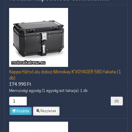
Kappa Hátsó alu doboz Monokey K'VOYAGER 580 fekete (1
db)
174.990
Ft
Mennyiségi egység (1 egység ezt takarja): 1 db
db
Kosárba
Részletek