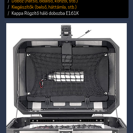
Doboz (hátsó, oldalsó, konzol, stb.)
Kiegészítők (belső, háttámla, stb.)
Kappa Rögzítő háló dobozba E161K