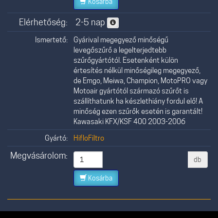
Kosárba
Elérhetőség:
2-5 nap
Ismertető:
Gyárival megegyező minőségű
levegőszűrő a legelterjedtebb
szűrőgyártótól. Esetenként külön
értesítés nélkül minőségileg megegyező,
de Emgo, Meiwa, Champion, MotoPRO vagy
Motoair gyártótól származó szűrőt is
szállíthatunk ha készlethiány fordul elő! A
minőség ezen szűrők esetén is garantált!
Kawasaki KFX/KSF 400 2003-2006
Gyártó:
HifloFiltro
Megvásárolom:
db
Kosárba