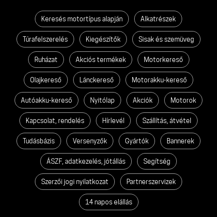
Keresés motortípus alapján
Alkatrészek
Túrafelszerelés
Kiegészítők
Sisak és szemüveg
Ruházat
Akciós termékek
Motorkereső
Olajkereső
Lánckereső
Motorakku-kereső
Autóakku-kereső
Nyitólap
Akciók
Motorok
Kapcsolat, rendelés
Hírlevél
Szállítás, átvétel
Tudásbázis
Versenyzők
Gyártók
Bannerek
ÁSZF, adatkezelés, jótállás
Segítség
Szerzői jogi nyilatkozat
Partnerszervizek
14 napos elállás