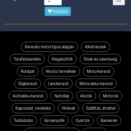
db
Kosárba
Keresés motortípus alapján
Alkatrészek
Túrafelszerelés
Kiegészítők
Sisak és szemüveg
Ruházat
Akciós termékek
Motorkereső
Olajkereső
Lánckereső
Motorakku-kereső
Autóakku-kereső
Nyitólap
Akciók
Motorok
Kapcsolat, rendelés
Hírlevél
Szállítás, átvétel
Tudásbázis
Versenyzők
Gyártók
Bannerek