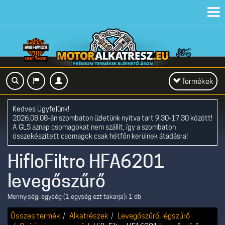
Toggl
navig
Toggle
Termékek
navigation
Kedves Ügyfelünk!
2026.08.08-án szombaton üzletünk nyitva tart 9:30-17:30 között!
A GLS aznap csomagokat nem szállít, így a szombaton
összekészített csomagok csak hétfőn kerülnek átadásra!
HifloFiltro HFA6201
levegőszűrő
Mennyiségi egység (1 egység ezt takarja): 1 db
Összes termék
Alkatrészek
Levegőszűrő, légszűrő