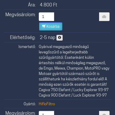
Ára:
4.800
Ft
Megvásárolom:
db
Kosárba
Elérhetőség:
2-5 nap
Ismertető:
Gyárival megegyező minőségű
levegőszűrő a legelterjedtebb
szűrőgyártótól. Esetenként külön
értesítés nélkül minőségileg megegyező,
de Emgo, Meiwa, Champion, MotoPRO vagy
Motoair gyártótól származó szűrőt is
szállíthatunk ha készlethiány fordul elő! A
minőség ezen szűrők esetén is garantált!
Cagiva 750 Elefant / Lucky Explorer 93-97
Cagiva 900 Elefant / Luck Explorer 93-97
Gyártó:
HifloFiltro
Megvásárolom: