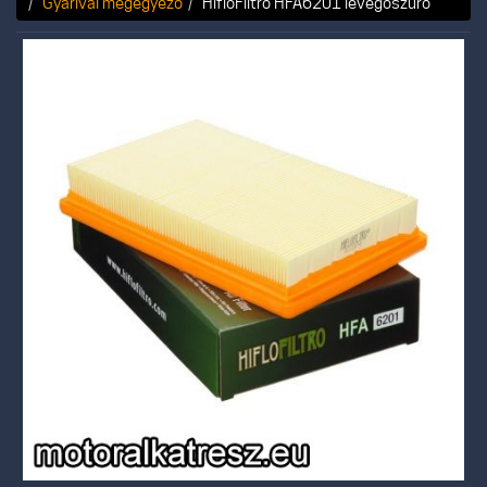
Gyárival megegyező
HifloFiltro HFA6201 levegőszűrő