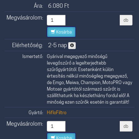
Ára:
6.080
Ft
Megvásárolom:
db
Kosárba
Elérhetőség:
2-5 nap
Ismertető:
Gyárival megegyező minőségű
levegőszűrő a legelterjedtebb
szűrőgyártótól. Esetenként külön
értesítés nélkül minőségileg megegyező,
de Emgo, Meiwa, Champion, MotoPRO vagy
Motoair gyártótól származó szűrőt is
szállíthatunk ha készlethiány fordul elő! A
minőség ezen szűrők esetén is garantált!
Gyártó:
HifloFiltro
Megvásárolom:
db
Kosárba