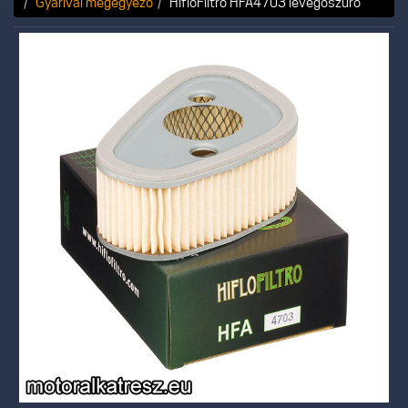
Gyárival megegyező
HifloFiltro HFA4703 levegőszűrő