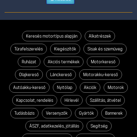
Keresés motortípus alapján
Alkatrészek
Túrafelszerelés
Kiegészítők
Sisak és szemüveg
Ruházat
Akciós termékek
Motorkereső
Olajkereső
Lánckereső
Motorakku-kereső
Autóakku-kereső
Nyitólap
Akciók
Motorok
Kapcsolat, rendelés
Hírlevél
Szállítás, átvétel
Tudásbázis
Versenyzők
Gyártók
Bannerek
ÁSZF, adatkezelés, jótállás
Segítség