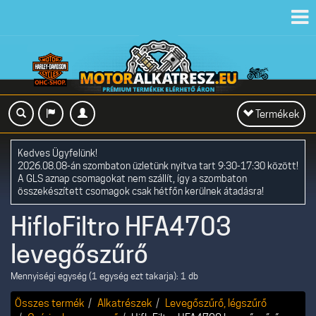
Toggl
navig
Toggle
Termékek
navigation
Kedves Ügyfelünk!
2026.08.08-án szombaton üzletünk nyitva tart 9:30-17:30 között!
A GLS aznap csomagokat nem szállít, így a szombaton
összekészített csomagok csak hétfőn kerülnek átadásra!
HifloFiltro HFA4703
levegőszűrő
Mennyiségi egység (1 egység ezt takarja): 1 db
Összes termék
Alkatrészek
Levegőszűrő, légszűrő