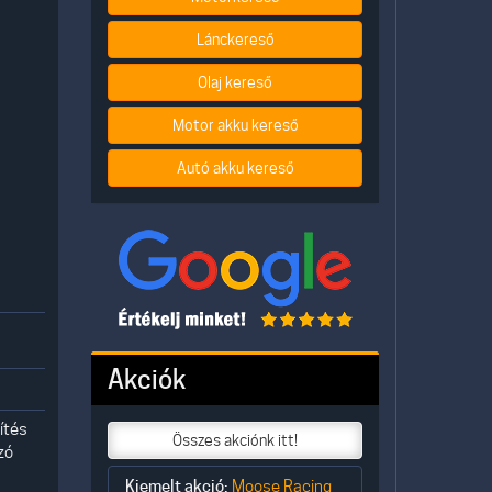
Lánckereső
Olaj kereső
Motor akku kereső
Autó akku kereső
Akciók
ítés
Összes akciónk itt!
zó
Kiemelt akció:
Moose Racing