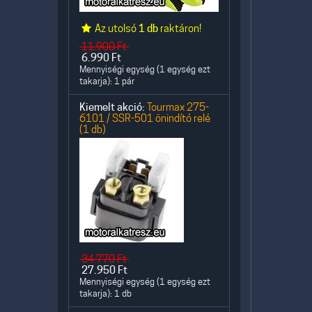
Az utolsó
1 db
raktáron!
11.900
Ft
6.990
Ft
Mennyiségi egység (1 egység ezt
takarja): 1 pár
Kiemelt akció:
Tourmax 275-
6101 / SSR-501 önindító relé
(1 db)
34.770
Ft
27.950
Ft
Mennyiségi egység (1 egység ezt
takarja): 1 db