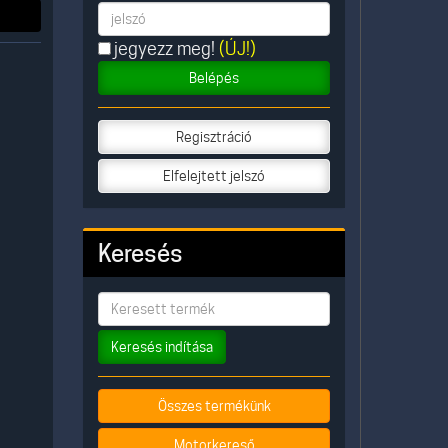
jegyezz meg!
(ÚJ!)
Belépés
Regisztráció
Elfelejtett jelszó
Keresés
Keresés indítása
Összes termékünk
Motorkereső