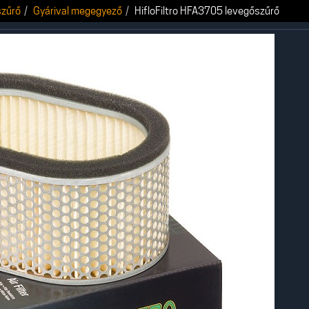
szűrő
Gyárival megegyező
HifloFiltro HFA3705 levegőszűrő