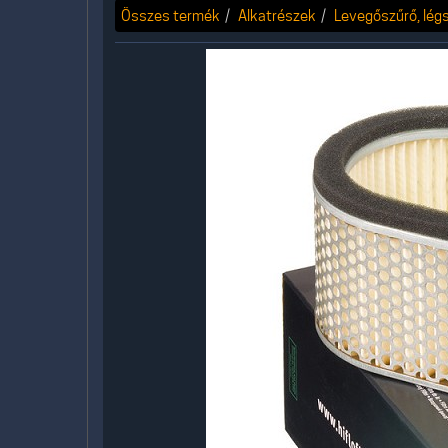
Összes termék
Alkatrészek
Levegőszűrő, lég