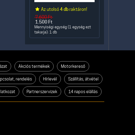
Az utolsó
4 db
raktáron!
7.600
Ft
1.500
Ft
Mennyiségi egység (1 egység ezt
takarja): 1 db
ázat
Akciós termékek
Motorkereső
pcsolat, rendelés
Hírlevél
Szállítás, átvétel
ilatkozat
Partnerszervizek
14 napos elállás