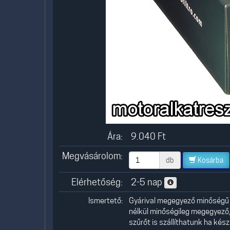
Ára:
9.040
Ft
Megvásárolom:
db
Kosárba
Elérhetőség:
2-5 nap
Ismertető:
Gyárival megegyező minőségű l
nélkül minőségileg megegyező
szűrőt is szállíthatunk ha kész