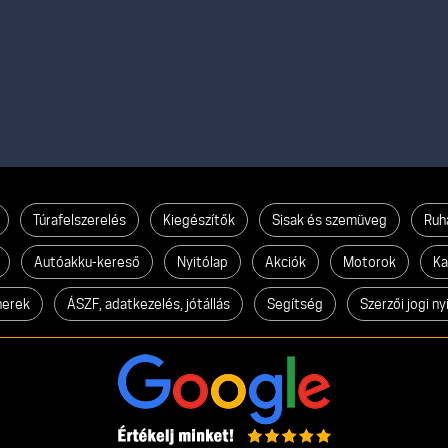
Túrafelszerelés
Kiegészítők
Sisak és szemüveg
Ruh
Autóakku-kereső
Nyitólap
Akciók
Motorok
Ka
nerek
ÁSZF, adatkezelés, jótállás
Segítség
Szerzői jogi ny