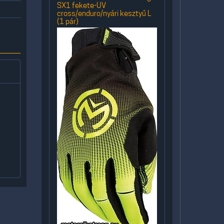
SX1 fekete-UV
cross/enduro/nyári kesztyű L
(1 pár)