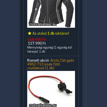
Az utolsó
1 db
raktáron!
126.700
Ft
117.990
Ft
Mennyiségi egység (1 egység ezt
takarja): 1 db
Kiemelt akció:
Arctic Cat gyári
4962-713 sisak fűtő
csatlakozó (1 db)