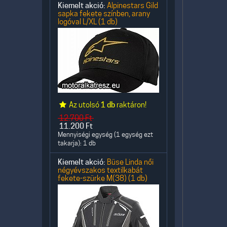
Kiemelt akció:
Alpinestars Gild
sapka fekete színben, arany
logóval L/XL (1 db)
Az utolsó
1 db
raktáron!
12.700
Ft
11.200
Ft
Mennyiségi egység (1 egység ezt
takarja): 1 db
Kiemelt akció:
Büse Linda női
négyévszakos textilkabát
fekete-szürke M(38) (1 db)