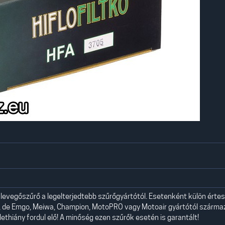
evegőszűrő a legelterjedtebb szűrőgyártótól. Esetenként külön értes
, de Emgo, Meiwa, Champion, MotoPRO vagy Motoair gyártótól szárma
lethiány fordul elő! A minőség ezen szűrők esetén is garantált!