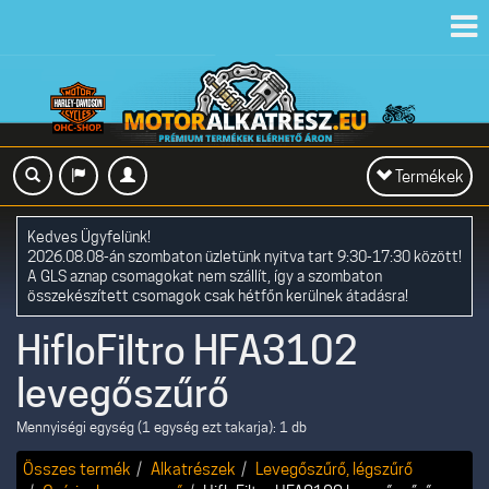
Toggl
navig
Toggle
Termékek
navigation
Kedves Ügyfelünk!
2026.08.08-án szombaton üzletünk nyitva tart 9:30-17:30 között!
A GLS aznap csomagokat nem szállít, így a szombaton
összekészített csomagok csak hétfőn kerülnek átadásra!
HifloFiltro HFA3102
levegőszűrő
Mennyiségi egység (1 egység ezt takarja): 1 db
Összes termék
Alkatrészek
Levegőszűrő, légszűrő