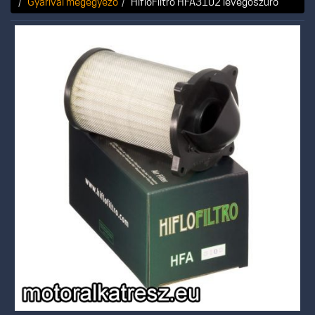
Gyárival megegyező
HifloFiltro HFA3102 levegőszűrő