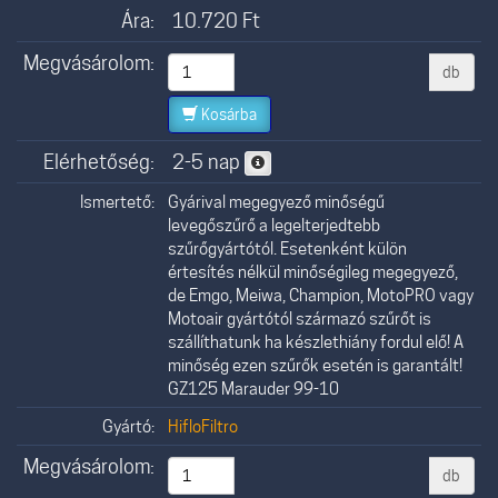
Ára:
10.720
Ft
Megvásárolom:
db
Kosárba
Elérhetőség:
2-5 nap
Ismertető:
Gyárival megegyező minőségű
levegőszűrő a legelterjedtebb
szűrőgyártótól. Esetenként külön
értesítés nélkül minőségileg megegyező,
de Emgo, Meiwa, Champion, MotoPRO vagy
Motoair gyártótól származó szűrőt is
szállíthatunk ha készlethiány fordul elő! A
minőség ezen szűrők esetén is garantált!
GZ125 Marauder 99-10
Gyártó:
HifloFiltro
Megvásárolom:
db