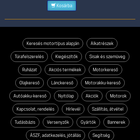
Kosárba
Keresés motortípus alapján
Alkatrészek
Túrafelszerelés
Kiegészítők
Sisak és szemüveg
Ruházat
Akciós termékek
Motorkereső
Olajkereső
Lánckereső
Motorakku-kereső
Autóakku-kereső
Nyitólap
Akciók
Motorok
Kapcsolat, rendelés
Hírlevél
Szállítás, átvétel
Tudásbázis
Versenyzők
Gyártók
Bannerek
ÁSZF, adatkezelés, jótállás
Segítség