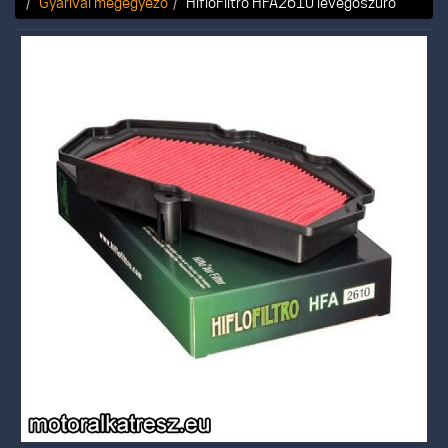
Gyárival megegyező
HifloFiltro HFA2610 levegőszűrő