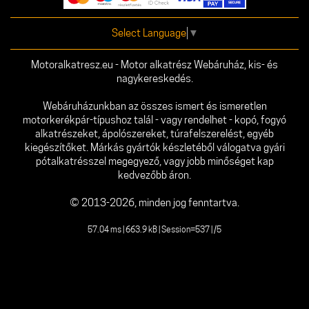
Select Language
▼
Motoralkatresz.eu - Motor alkatrész Webáruház, kis- és
nagykereskedés.
Webáruházunkban az összes ismert és ismeretlen
motorkerékpár-típushoz talál - vagy rendelhet - kopó, fogyó
alkatrészeket, ápolószereket, túrafelszerelést, egyéb
kiegészítőket. Márkás gyártók készletéből válogatva gyári
pótalkatrésszel megegyező, vagy jobb minőséget kap
kedvezőbb áron.
© 2013-2026, minden jog fenntartva.
57.04 ms | 663.9 kB | Session=537 | /5