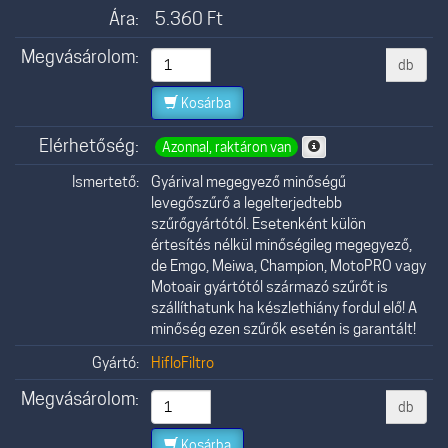
Ára:
5.360
Ft
Megvásárolom:
db
Kosárba
Elérhetőség:
Azonnal, raktáron van
Ismertető:
Gyárival megegyező minőségű
levegőszűrő a legelterjedtebb
szűrőgyártótól. Esetenként külön
értesítés nélkül minőségileg megegyező,
de Emgo, Meiwa, Champion, MotoPRO vagy
Motoair gyártótól származó szűrőt is
szállíthatunk ha készlethiány fordul elő! A
minőség ezen szűrők esetén is garantált!
Gyártó:
HifloFiltro
Megvásárolom:
db
Kosárba