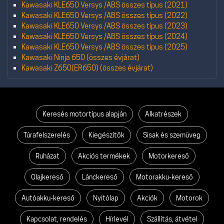
Kawasaki KLE650 Versys /ABS összes típus (2021)
Kawasaki KLE650 Versys /ABS összes típus (2022)
Kawasaki KLE650 Versys /ABS összes típus (2023)
Kawasaki KLE650 Versys /ABS összes típus (2024)
Kawasaki KLE650 Versys /ABS összes típus (2025)
Kawasaki Ninja 650 (összes évjárat)
Kawasaki Z650(ER650) (összes évjárat)
Keresés motortípus alapján
Alkatrészek
Túrafelszerelés
Kiegészítők
Sisak és szemüveg
Ruházat
Akciós termékek
Motorkereső
Olajkereső
Lánckereső
Motorakku-kereső
Autóakku-kereső
Nyitólap
Akciók
Motorok
Kapcsolat, rendelés
Hírlevél
Szállítás, átvétel