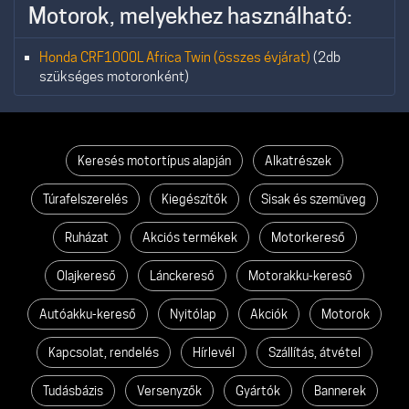
Motorok, melyekhez használható:
Honda CRF1000L Africa Twin (összes évjárat)
(2db
szükséges motoronként)
Keresés motortípus alapján
Alkatrészek
Túrafelszerelés
Kiegészítők
Sisak és szemüveg
Ruházat
Akciós termékek
Motorkereső
Olajkereső
Lánckereső
Motorakku-kereső
Autóakku-kereső
Nyitólap
Akciók
Motorok
Kapcsolat, rendelés
Hírlevél
Szállítás, átvétel
Tudásbázis
Versenyzők
Gyártók
Bannerek