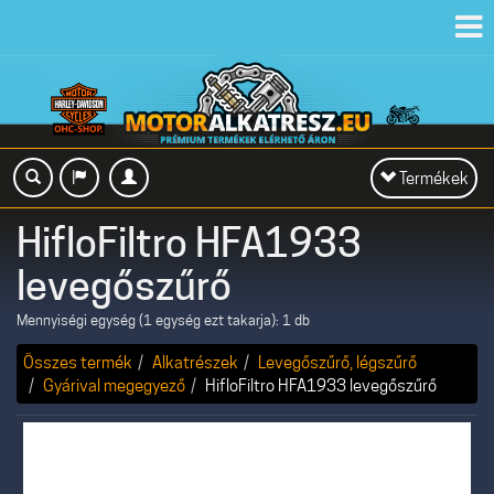
Toggl
navig
Toggle
Termékek
navigation
HifloFiltro HFA1933
levegőszűrő
Mennyiségi egység (1 egység ezt takarja): 1 db
Összes termék
Alkatrészek
Levegőszűrő, légszűrő
Gyárival megegyező
HifloFiltro HFA1933 levegőszűrő