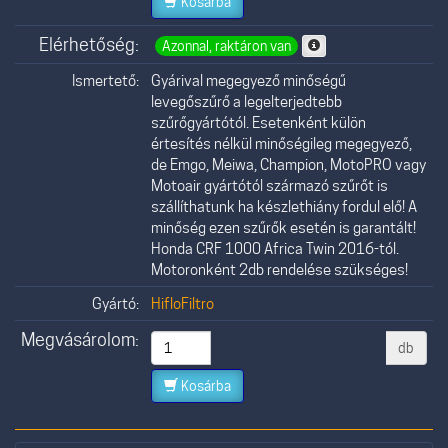
Kosárba
Elérhetőség:
Azonnal, raktáron van
Ismertető:
Gyárival megegyező minőségű
levegőszűrő a legelterjedtebb
szűrőgyártótól. Esetenként külön
értesítés nélkül minőségileg megegyező,
de Emgo, Meiwa, Champion, MotoPRO vagy
Motoair gyártótól származó szűrőt is
szállíthatunk ha készlethiány fordul elő! A
minőség ezen szűrők esetén is garantált!
Honda CRF 1000 Africa Twin 2016-tól.
Motoronként 2db rendelése szükséges!
Gyártó:
HifloFiltro
Megvásárolom:
db
Kosárba