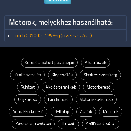
Motorok, melyekhez használható:
Honda CB1000F 1998-ig (összes évjárat)
Keresés motortípus alapján
Alkatrészek
Túrafelszerelés
Kiegészítők
Sisak és szemüveg
Ruházat
Akciós termékek
Motorkereső
Olajkereső
Lánckereső
Motorakku-kereső
Autóakku-kereső
Nyitólap
Akciók
Motorok
Kapcsolat, rendelés
Hírlevél
Szállítás, átvétel