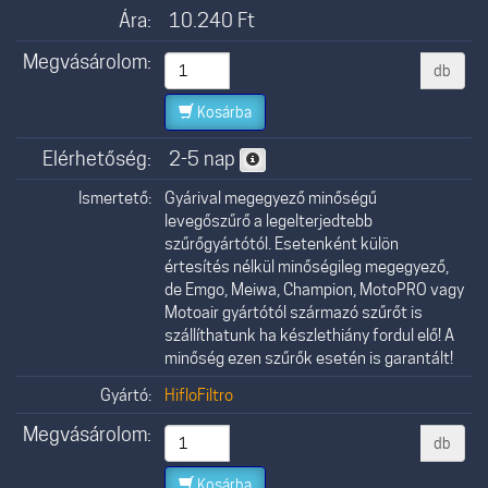
Ára:
10.240
Ft
Megvásárolom:
db
Kosárba
Elérhetőség:
2-5 nap
Ismertető:
Gyárival megegyező minőségű
levegőszűrő a legelterjedtebb
szűrőgyártótól. Esetenként külön
értesítés nélkül minőségileg megegyező,
de Emgo, Meiwa, Champion, MotoPRO vagy
Motoair gyártótól származó szűrőt is
szállíthatunk ha készlethiány fordul elő! A
minőség ezen szűrők esetén is garantált!
Gyártó:
HifloFiltro
Megvásárolom:
db
Kosárba