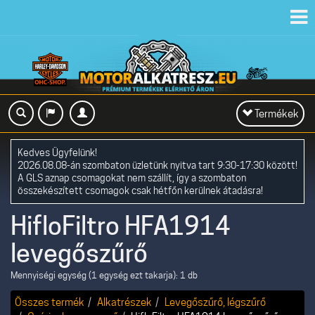
Toggl
navig
Toggle
Termékek
navigation
Kedves Ügyfelünk!
2026.08.08-án szombaton üzletünk nyitva tart 9:30-17:30 között!
A GLS aznap csomagokat nem szállít, így a szombaton
összekészített csomagok csak hétfőn kerülnek átadásra!
HifloFiltro HFA1914
levegőszűrő
Mennyiségi egység (1 egység ezt takarja): 1 db
Összes termék
Alkatrészek
Levegőszűrő, légszűrő