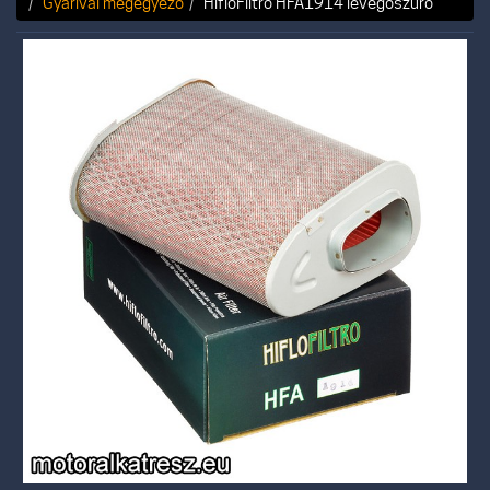
Gyárival megegyező
HifloFiltro HFA1914 levegőszűrő