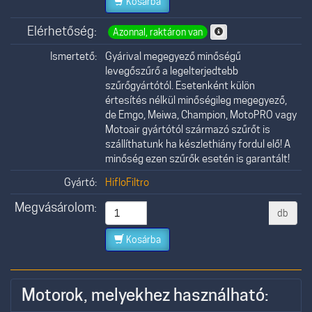
Kosárba
Elérhetőség:
Azonnal, raktáron van
Ismertető:
Gyárival megegyező minőségű
levegőszűrő a legelterjedtebb
szűrőgyártótól. Esetenként külön
értesítés nélkül minőségileg megegyező,
de Emgo, Meiwa, Champion, MotoPRO vagy
Motoair gyártótól származó szűrőt is
szállíthatunk ha készlethiány fordul elő! A
minőség ezen szűrők esetén is garantált!
Gyártó:
HifloFiltro
Megvásárolom:
db
Kosárba
Motorok, melyekhez használható: