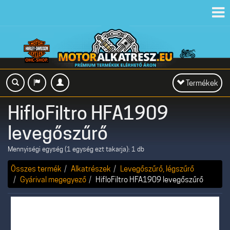
Toggl
navig
Toggle
Termékek
navigation
HifloFiltro HFA1909
levegőszűrő
Mennyiségi egység (1 egység ezt takarja): 1 db
Összes termék
Alkatrészek
Levegőszűrő, légszűrő
Gyárival megegyező
HifloFiltro HFA1909 levegőszűrő