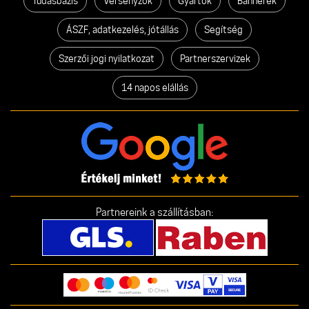
Tudásbázis
Versenyzők
Gyártók
Bannerek
ÁSZF, adatkezelés, jótállás
Segítség
Szerzői jogi nyilatkozat
Partnerszervizek
14 napos elállás
Partnereink a szállításban: