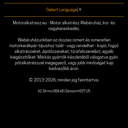
Select Language
▼
Motoralkatresz.eu - Motor alkatrész Webáruház, kis- és
nagykereskedés.
Webáruházunkban az összes ismert és ismeretlen
motorkerékpár-típushoz talál - vagy rendelhet - kopó, fogyó
alkatrészeket, ápolószereket, túrafelszerelést, egyéb
kiegészítőket. Márkás gyártók készletéből válogatva gyári
pótalkatrésszel megegyező, vagy jobb minőséget kap
kedvezőbb áron.
© 2013-2026, minden jog fenntartva.
42.34 ms | 656 kB | Session=537 | /5