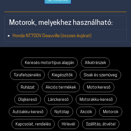
Motorok, melyekhez használható:
Honda NT700V Deauville (összes évjárat)
Keresés motortípus alapján
Alkatrészek
Túrafelszerelés
Kiegészítők
Sisak és szemüveg
Ruházat
Akciós termékek
Motorkereső
Olajkereső
Lánckereső
Motorakku-kereső
Autóakku-kereső
Nyitólap
Akciók
Motorok
Kapcsolat, rendelés
Hírlevél
Szállítás, átvétel