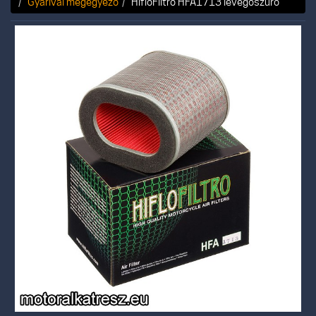
Gyárival megegyező
HifloFiltro HFA1713 levegőszűrő