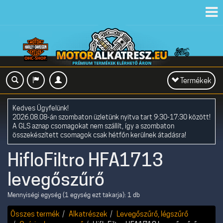
Toggl
navig
Toggle
Termékek
navigation
Kedves Ügyfelünk!
2026.08.08-án szombaton üzletünk nyitva tart 9:30-17:30 között!
A GLS aznap csomagokat nem szállít, így a szombaton
összekészített csomagok csak hétfőn kerülnek átadásra!
HifloFiltro HFA1713
levegőszűrő
Mennyiségi egység (1 egység ezt takarja): 1 db
Összes termék
Alkatrészek
Levegőszűrő, légszűrő