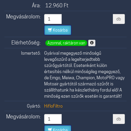
Ára:
12.960
Ft
Megvásárolom:
db
Kosárba
Elérhetőség:
Azonnal, raktáron van
Ismertető:
Gyárival megegyező minőségű
levegőszűrő a legelterjedtebb
szűrőgyártótól. Esetenként külön
értesítés nélkül minőségileg megegyező,
de Emgo, Meiwa, Champion, MotoPRO vagy
Motoair gyártótól származó szűrőt is
szállíthatunk ha készlethiány fordul elő! A
minőség ezen szűrők esetén is garantált!
Gyártó:
HifloFiltro
Megvásárolom:
db
Kosárba