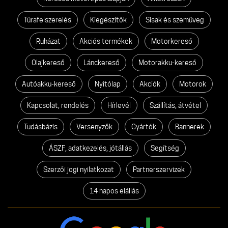
Túrafelszerelés
Kiegészítők
Sisak és szemüveg
Ruházat
Akciós termékek
Motorkereső
Olajkereső
Lánckereső
Motorakku-kereső
Autóakku-kereső
Nyitólap
Akciók
Motorok
Kapcsolat, rendelés
Hírlevél
Szállítás, átvétel
Tudásbázis
Versenyzők
Gyártók
Bannerek
ÁSZF, adatkezelés, jótállás
Segítség
Szerzői jogi nyilatkozat
Partnerszervizek
14 napos elállás