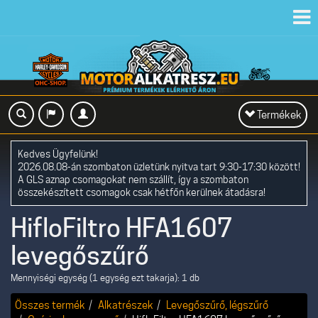
Toggl
navig
Toggle
Termékek
navigation
Kedves Ügyfelünk!
2026.08.08-án szombaton üzletünk nyitva tart 9:30-17:30 között!
A GLS aznap csomagokat nem szállít, így a szombaton
összekészített csomagok csak hétfőn kerülnek átadásra!
HifloFiltro HFA1607
levegőszűrő
Mennyiségi egység (1 egység ezt takarja): 1 db
Összes termék
Alkatrészek
Levegőszűrő, légszűrő