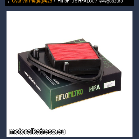
Gyárival megegyező
HifloFiltro HFA1607 levegőszűrő