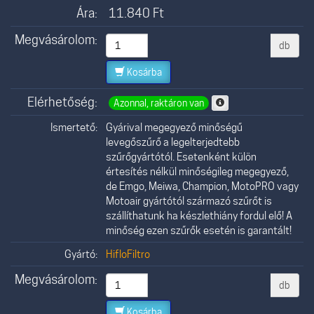
Ára:
11.840
Ft
Megvásárolom:
db
Kosárba
Elérhetőség:
Azonnal, raktáron van
Ismertető:
Gyárival megegyező minőségű
levegőszűrő a legelterjedtebb
szűrőgyártótól. Esetenként külön
értesítés nélkül minőségileg megegyező,
de Emgo, Meiwa, Champion, MotoPRO vagy
Motoair gyártótól származó szűrőt is
szállíthatunk ha készlethiány fordul elő! A
minőség ezen szűrők esetén is garantált!
Gyártó:
HifloFiltro
Megvásárolom:
db
Kosárba