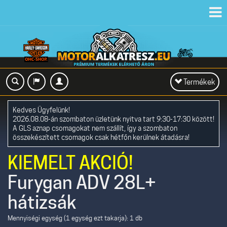
Toggl
navig
Toggle
Termékek
navigation
Kedves Ügyfelünk!
2026.08.08-án szombaton üzletünk nyitva tart 9:30-17:30 között!
A GLS aznap csomagokat nem szállít, így a szombaton
összekészített csomagok csak hétfőn kerülnek átadásra!
KIEMELT AKCIÓ!
Furygan ADV 28L+
hátizsák
Mennyiségi egység (1 egység ezt takarja): 1 db