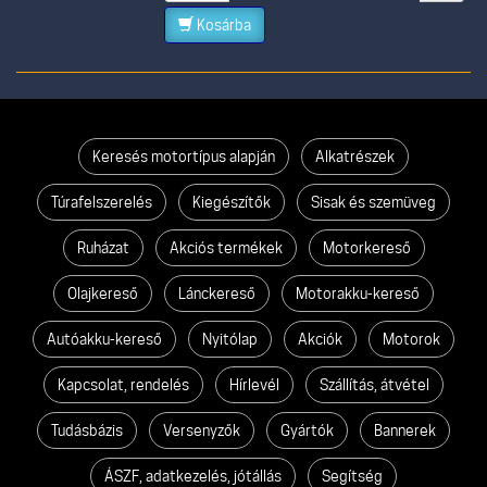
Kosárba
Keresés motortípus alapján
Alkatrészek
Túrafelszerelés
Kiegészítők
Sisak és szemüveg
Ruházat
Akciós termékek
Motorkereső
Olajkereső
Lánckereső
Motorakku-kereső
Autóakku-kereső
Nyitólap
Akciók
Motorok
Kapcsolat, rendelés
Hírlevél
Szállítás, átvétel
Tudásbázis
Versenyzők
Gyártók
Bannerek
ÁSZF, adatkezelés, jótállás
Segítség