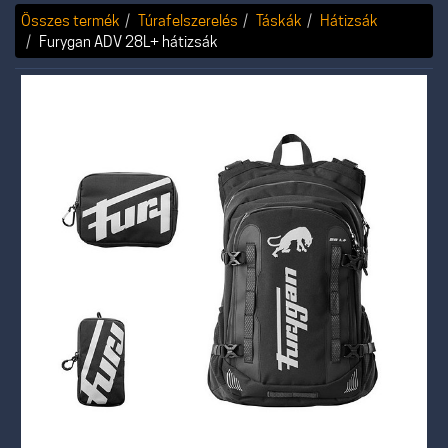
Összes termék
Túrafelszerelés
Táskák
Hátizsák
Furygan ADV 28L+ hátizsák