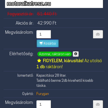
Fogyasztói ár:
51.440
Ft
Akciós ár:
42.990
Ft
Megvásárolom:
db
Kosárba
Elérhetőség:
Azonnal, raktáron van
FIGYELEM, kiárusítás!
Az utolsó
1 db
raktáron!
Ismertető:
Kapacitása 28 liter.
Található benne 2db kivehető kisebb
táska.
Gyártó:
Furygan
Megvásárolom:
db