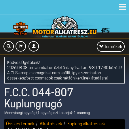
Toggl
navig
Toggle
Termékek
navigation
Kedves Ügyfelünk!
2026.08.08-án szombaton üzletünk nyitva tart 9:30-17:30 között!
A GLS aznap csomagokat nem szállít, így a szombaton
összekészített csomagok csak hétfőn kerülnek átadásra!
F.C.C. 044-807
Kuplungrugó
Mennyiségi egység (1 egység ezt takarja): 1 csomag
Összes termék
Alkatrészek
Kuplung alkatrészek