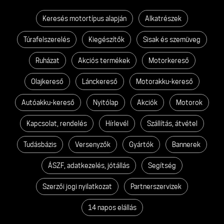
Keresés motortípus alapján
Alkatrészek
Túrafelszerelés
Kiegészítők
Sisak és szemüveg
Ruházat
Akciós termékek
Motorkereső
Olajkereső
Lánckereső
Motorakku-kereső
Autóakku-kereső
Nyitólap
Akciók
Motorok
Kapcsolat, rendelés
Hírlevél
Szállítás, átvétel
Tudásbázis
Versenyzők
Gyártók
Bannerek
ÁSZF, adatkezelés, jótállás
Segítség
Szerzői jogi nyilatkozat
Partnerszervizek
14 napos elállás