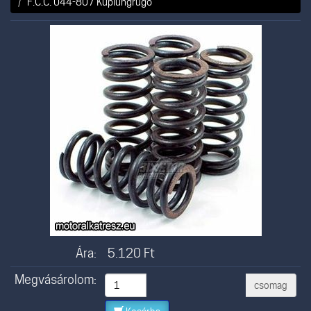
F.C.C. 044-807 Kuplungrugó
Ára:
5.120
Ft
Megvásárolom:
csomag