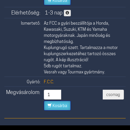
Kosárba
Elérhetőség:
1-3 nap
Ismertető:
Az FCC a gyári beszállítója a Honda,
Kawasaki, Suzuki, KTM és Yamaha
motorgyáraknak. Japán minőség és
megbízhatóság.
Kuplungrugó szett. Tartalmazza a motor
kuplungszerkezetéhez tartozó összes
rugót. A kép illusztráció!
5db rugót tartalmaz.
Vesrah vagy Tourmax gyártmány.
Gyártó:
F.C.C.
Megvásárolom:
csomag
Kosárba