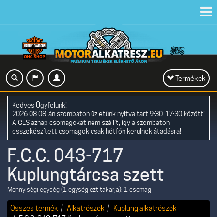
Toggl
navig
Toggle
Termékek
navigation
Kedves Ügyfelünk!
2026.08.08-án szombaton üzletünk nyitva tart 9:30-17:30 között!
A GLS aznap csomagokat nem szállít, így a szombaton
összekészített csomagok csak hétfőn kerülnek átadásra!
F.C.C. 043-717
Kuplungtárcsa szett
Mennyiségi egység (1 egység ezt takarja): 1 csomag
Összes termék
Alkatrészek
Kuplung alkatrészek