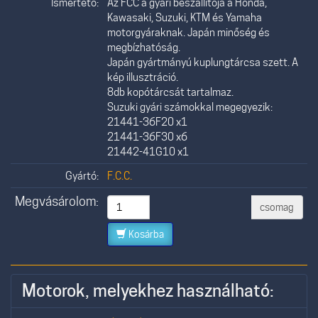
Ismertető:
Az FCC a gyári beszállítója a Honda,
Kawasaki, Suzuki, KTM és Yamaha
motorgyáraknak. Japán minőség és
megbízhatóság.
Japán gyártmányú kuplungtárcsa szett. A
kép illusztráció.
8db kopótárcsát tartalmaz.
Suzuki gyári számokkal megegyezik:
21441-36F20 x1
21441-36F30 x6
21442-41G10 x1
Gyártó:
F.C.C.
Megvásárolom:
csomag
Kosárba
Motorok, melyekhez használható: