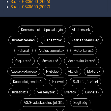
Suzuki GSXR600 (2006)
Suzuki GSXR600 (2007)
Keresés motortípus alapján
Alkatrészek
Túrafelszerelés
Kiegészítők
Sisak és szemüveg
Ruházat
Akciós termékek
Motorkereső
Olajkereső
Lánckereső
Motorakku-kereső
Autóakku-kereső
Nyitólap
Akciók
Motorok
Kapcsolat, rendelés
Hírlevél
Szállítás, átvétel
Tudásbázis
Versenyzők
Gyártók
Bannerek
ÁSZF, adatkezelés, jótállás
Segítség