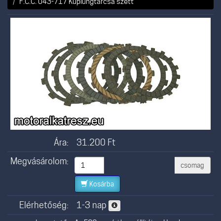
F.C.C. 043-717 Kuplungtárcsa szett
Ára:
31.200
Ft
Megvásárolom:
csomag
Kosárba
Elérhetőség:
1-3 nap